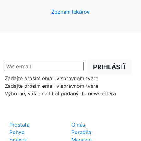
Zoznam lekárov
NEWSLETTER
Zľavy, akcie a novinky
prednostne na Váš e-mail.
PRIHLÁSIŤ
Zadajte prosím email v správnom tvare
Zadajte prosím email v správnom tvare
Výborne, váš email bol pridaný do newslettera
Shop
Dôležité odkazy
Prostata
O nás
Pohyb
Poradňa
Spánok
Magazín