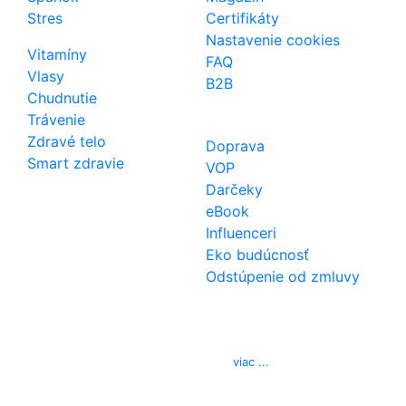
Stres
Certifikáty
Nastavenie cookies
Vitamíny
FAQ
Vlasy
B2B
Chudnutie
Trávenie
Zdravé telo
Doprava
Smart zdravie
VOP
Darčeky
eBook
Influenceri
Eko budúcnosť
Odstúpenie od zmluvy
Kontakt
Telefón
0850 444 777
E-mail
info@izerex.sk
viac ...