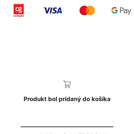
Copyright © 2015-2025 iZerex.sk Všetky práva
vyhradené.
izerex.sk
izerex.cz
izerex.hu
Produkt bol pridaný do košíka