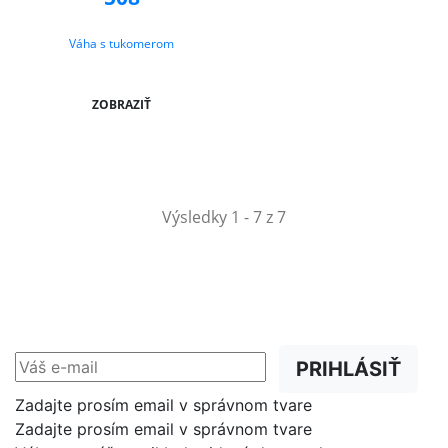
Váha s tukomerom
ZOBRAZIŤ
Výsledky 1 - 7 z 7
NEWSLETTER
Zľavy, akcie a novinky
prednostne na Váš e-mail.
PRIHLÁSIŤ
Zadajte prosím email v správnom tvare
Zadajte prosím email v správnom tvare