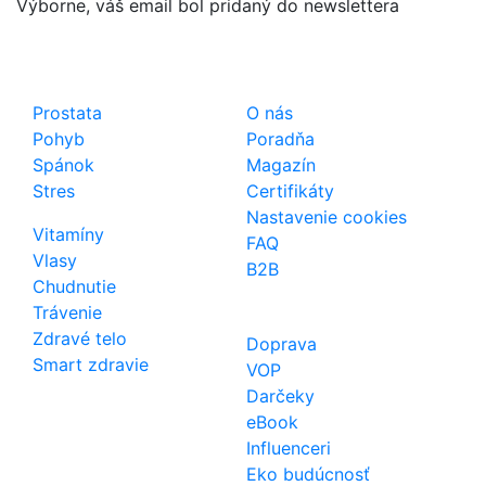
Výborne, váš email bol pridaný do newslettera
Shop
Dôležité odkazy
Prostata
O nás
Pohyb
Poradňa
Spánok
Magazín
Stres
Certifikáty
Nastavenie cookies
Vitamíny
FAQ
Vlasy
B2B
Chudnutie
Trávenie
Zdravé telo
Doprava
Smart zdravie
VOP
Darčeky
eBook
Influenceri
Eko budúcnosť