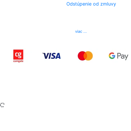
Odstúpenie od zmluvy
Kontakt
Telefón
0850 444 777
E-mail
info@izerex.sk
viac ...
Copyright © 2015-2025 iZerex.sk Všetky práva
vyhradené.
izerex.sk
izerex.cz
izerex.hu