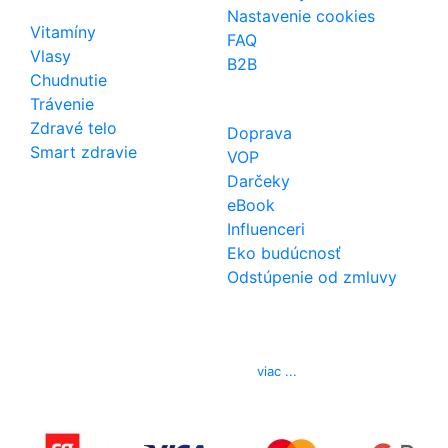
Nastavenie cookies
Vitamíny
FAQ
Vlasy
B2B
Chudnutie
Trávenie
Zdravé telo
Doprava
Smart zdravie
VOP
Darčeky
eBook
Influenceri
Eko budúcnosť
Odstúpenie od zmluvy
Kontakt
Telefón
0850 444 777
E-mail
info@izerex.sk
viac ...