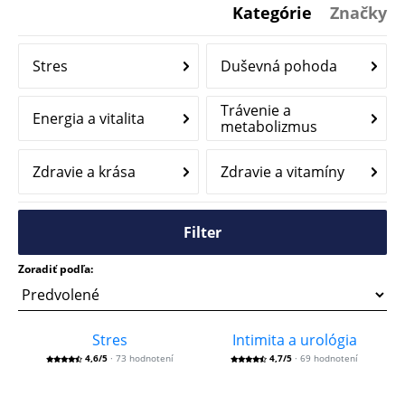
Kategórie
Značky
Stres
Duševná pohoda
Trávenie a
Energia a vitalita
metabolizmus
Zdravie a krása
Zdravie a vitamíny
Filter
Zoradiť podľa:
Stres
Intimita a urológia
4,6/5
· 73 hodnotení
4,7/5
· 69 hodnotení