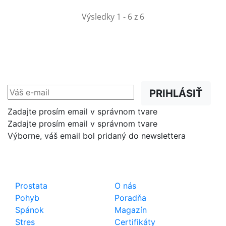
Výsledky 1 - 6 z 6
NEWSLETTER
Zľavy, akcie a novinky
prednostne na Váš e-mail.
PRIHLÁSIŤ
Zadajte prosím email v správnom tvare
Zadajte prosím email v správnom tvare
Výborne, váš email bol pridaný do newslettera
Shop
Dôležité odkazy
Prostata
O nás
Pohyb
Poradňa
Spánok
Magazín
Stres
Certifikáty