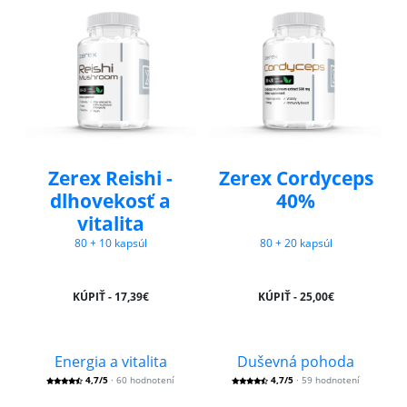
Zerex Reishi -
Zerex Cordyceps
dlhovekosť a
40%
vitalita
80 + 10 kapsúl
80 + 20 kapsúl
KÚPIŤ - 17,39€
KÚPIŤ - 25,00€
Energia a vitalita
Duševná pohoda
4,7/5
· 60 hodnotení
4,7/5
· 59 hodnotení