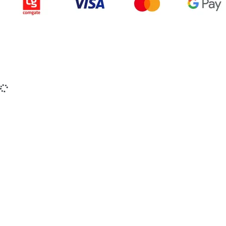
Copyright © 2015-2025 iZerex.sk Všetky práva
vyhradené.
izerex.sk
izerex.cz
izerex.hu