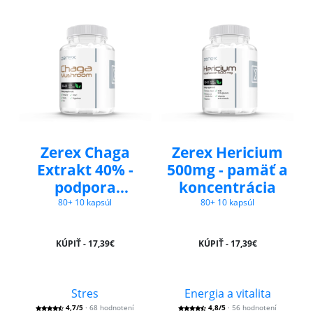
Zerex Chaga
Zerex Hericium
Extrakt 40% -
500mg - pamäť a
podpora
koncentrácia
obranyschopnosti
80+ 10 kapsúl
80+ 10 kapsúl
KÚPIŤ - 17,39€
KÚPIŤ - 17,39€
Stres
Energia a vitalita
4,7/5
· 68 hodnotení
4,8/5
· 56 hodnotení