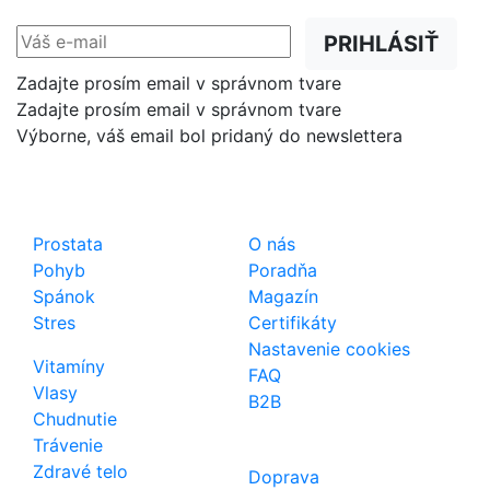
PRIHLÁSIŤ
Zadajte prosím email v správnom tvare
Zadajte prosím email v správnom tvare
Výborne, váš email bol pridaný do newslettera
Shop
Dôležité odkazy
Prostata
O nás
Pohyb
Poradňa
Spánok
Magazín
Stres
Certifikáty
Nastavenie cookies
Vitamíny
FAQ
Vlasy
B2B
Chudnutie
Trávenie
Zdravé telo
Doprava