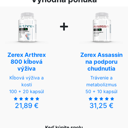
Zerex Arthrex
Zerex Assassin
800 kĺbová
na podporu
výživa
chudnutia
Kĺbová výživa a
Trávenie a
kosti
metabolizmus
100 + 20 kapsúl
50 + 10 kapsúl
21,89 €
31,25 €
Keď kúpite spolu