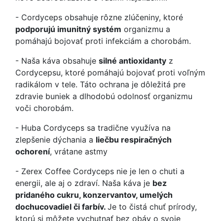
- Cordyceps obsahuje rôzne zlúčeniny, ktoré
podporujú imunitný systém
organizmu a
pomáhajú bojovať proti infekciám a chorobám.
- Naša káva obsahuje
silné antioxidanty
z
Cordycepsu, ktoré pomáhajú bojovať proti voľným
radikálom v tele. Táto ochrana je dôležitá pre
zdravie buniek a dlhodobú odolnosť organizmu
voči chorobám.
- Huba Cordyceps sa tradične využíva na
zlepšenie dýchania a
liečbu respiračných
ochorení
, vrátane astmy
- Zerex Coffee Cordyceps nie je len o chuti a
energii, ale aj o zdraví. Naša káva je
bez
pridaného cukru, konzervantov, umelých
dochucovadiel či farbív.
Je to čistá chuť prírody,
ktorú si môžete vychutnať bez obáv o svoje