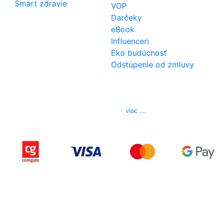
Smart zdravie
VOP
Darčeky
eBook
Influenceri
Eko budúcnosť
Odstúpenie od zmluvy
Kontakt
Telefón
0850 444 777
E-mail
info@izerex.sk
viac ...
Copyright © 2015-2025 iZerex.sk Všetky práva
vyhradené.
izerex.sk
izerex.cz
izerex.hu