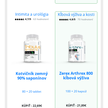
Intimita a urológia
Kĺbová výživa a kosti
4,7/5
· 63 hodnotení
4,8/5
· 70 hodnotení
Zerex Arthrex 800
Kotvičník zemný
kĺbová výživa
90% saponínov
100 + 20 kapsúl
80 + 20 tabliet
KÚPIŤ - 21,89€
KÚPIŤ - 22,69€