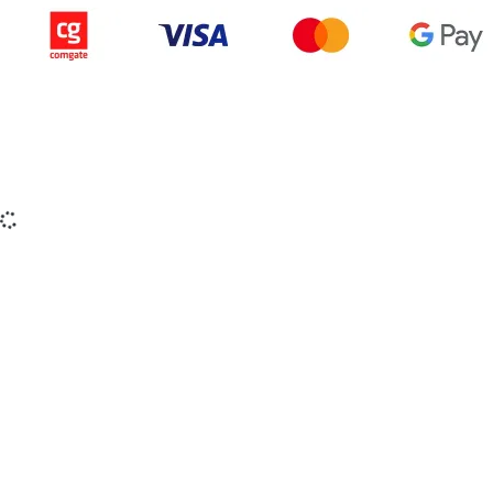
Copyright © 2015-2025 iZerex.sk Všetky práva
vyhradené.
izerex.sk
izerex.cz
izerex.hu