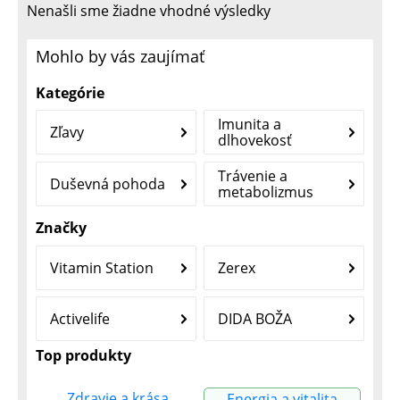
Nenašli sme žiadne vhodné výsledky
Mohlo by vás zaujímať
Kategórie
Imunita a
Zľavy
dlhovekosť
Trávenie a
Duševná pohoda
metabolizmus
Značky
Vitamin Station
Zerex
Activelife
DIDA BOŽA
Top produkty
Zdravie a krása
Energia a vitalita