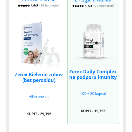
4,6/5
· 56 hodnotení
4,7/5
· 78 hodnotení
Zerex Daily Complex
Zerex Bielenie zubov
na podporu imunity
(bez peroxidu)
100 + 20 kapsúl
All in one kit
KÚPIŤ - 19,79€
KÚPIŤ - 29,39€