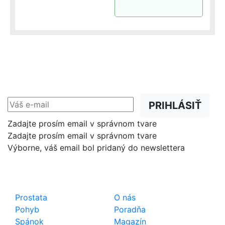
NEWSLETTER
Zľavy, akcie a novinky
prednostne na Váš e-mail.
PRIHLÁSIŤ
Zadajte prosím email v správnom tvare
Zadajte prosím email v správnom tvare
Výborne, váš email bol pridaný do newslettera
Shop
Dôležité odkazy
Prostata
O nás
Pohyb
Poradňa
Spánok
Magazín