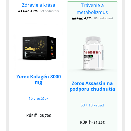
Zdravie a krása
Trávenie a
4,7/5
· 59 hodnotení
metabolizmus
4,7/5
· 85 hodnotení
Zerex Kolagén 8000
mg
Zerex Assassin na
podporu chudnutia
15 vrecúšok
50 + 10 kapsúl
KÚPIŤ - 28,70€
KÚPIŤ - 31,25€