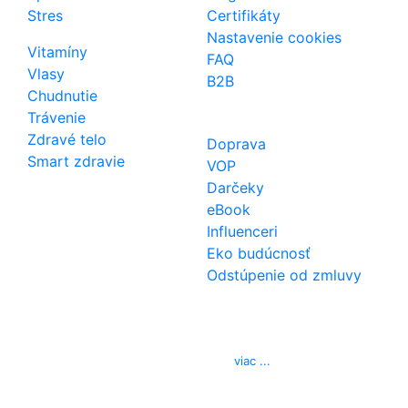
Stres
Certifikáty
Nastavenie cookies
Vitamíny
FAQ
Vlasy
B2B
Chudnutie
Trávenie
Zdravé telo
Doprava
Smart zdravie
VOP
Darčeky
eBook
Influenceri
Eko budúcnosť
Odstúpenie od zmluvy
Kontakt
Telefón
0850 444 777
E-mail
info@izerex.sk
viac ...