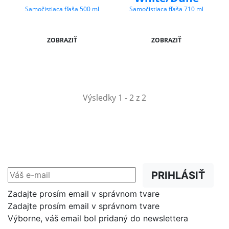
Samočistiaca fľaša 500 ml
Samočistiaca fľaša 710 ml
ZOBRAZIŤ
ZOBRAZIŤ
Výsledky 1 - 2 z 2
NEWSLETTER
Zľavy, akcie a novinky
prednostne na Váš e-mail.
PRIHLÁSIŤ
Zadajte prosím email v správnom tvare
Zadajte prosím email v správnom tvare
Výborne, váš email bol pridaný do newslettera