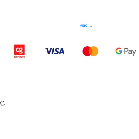
Kontakt
Telefón
0850 444 777
E-mail
info@izerex.sk
viac ...
Copyright © 2015-2025 iZerex.sk Všetky práva
vyhradené.
izerex.sk
izerex.cz
izerex.hu