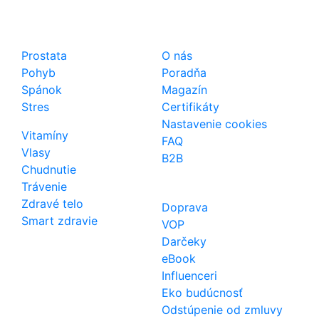
Shop
Dôležité odkazy
Prostata
O nás
Pohyb
Poradňa
Spánok
Magazín
Stres
Certifikáty
Nastavenie cookies
Vitamíny
FAQ
Vlasy
B2B
Chudnutie
Trávenie
Zdravé telo
Doprava
Smart zdravie
VOP
Darčeky
eBook
Influenceri
Eko budúcnosť
Odstúpenie od zmluvy