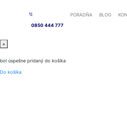
PORADŇA
BLOG
KO
0850 444 777
×
bol úspešne pridaný do košíka
Do košíka