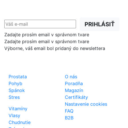
Zľavy, akcie a novinky
prednostne na Váš e-mail.
PRIHLÁSIŤ
Zadajte prosím email v správnom tvare
Zadajte prosím email v správnom tvare
Výborne, váš email bol pridaný do newslettera
Shop
Dôležité odkazy
Prostata
O nás
Pohyb
Poradňa
Spánok
Magazín
Stres
Certifikáty
Nastavenie cookies
Vitamíny
FAQ
Vlasy
B2B
Chudnutie