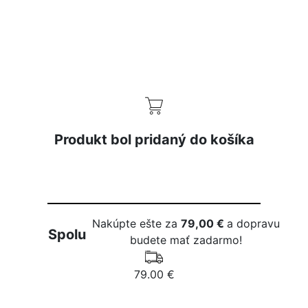
izerex.sk
izerex.cz
izerex.hu
Produkt bol pridaný do košíka
Nakúpte ešte za
79,00 €
a dopravu
Spolu
budete mať zadarmo!
79.00 €