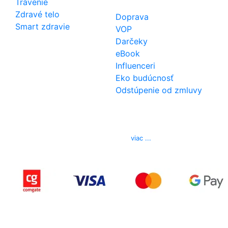
Trávenie
Zdravé telo
Doprava
Smart zdravie
VOP
Darčeky
eBook
Influenceri
Eko budúcnosť
Odstúpenie od zmluvy
Kontakt
Telefón
0850 444 777
E-mail
info@izerex.sk
viac ...
Copyright © 2015-2025 iZerex.sk Všetky práva
vyhradené.