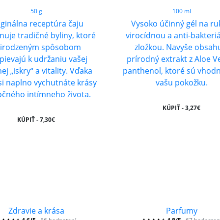
50 g
100 ml
iginálna receptúra čaju
Vysoko účinný gél na ru
uje tradičné byliny, ktoré
virocídnou a anti-bakteri
rirodzeným spôsobom
zložkou. Navyše obsah
pievajú k udržaniu vašej
prírodný extrakt z Aloe V
ej „iskry“ a vitality. Vďaka
panthenol, ktoré sú vhod
i naplno vychutnáte krásy
vašu pokožku.
očného intímneho života.
KÚPIŤ - 3,27€
KÚPIŤ - 7,30€
Zdravie a krása
Parfumy