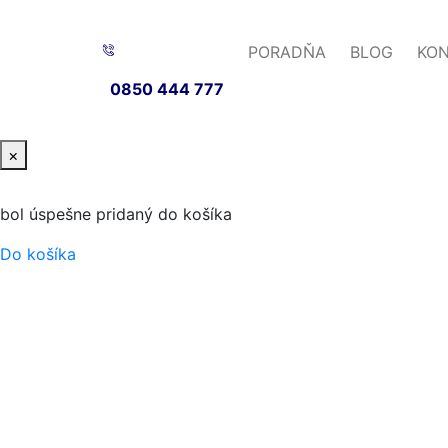
PORADŇA
BLOG
KO
0850 444 777
×
bol úspešne pridaný do košíka
Do košíka