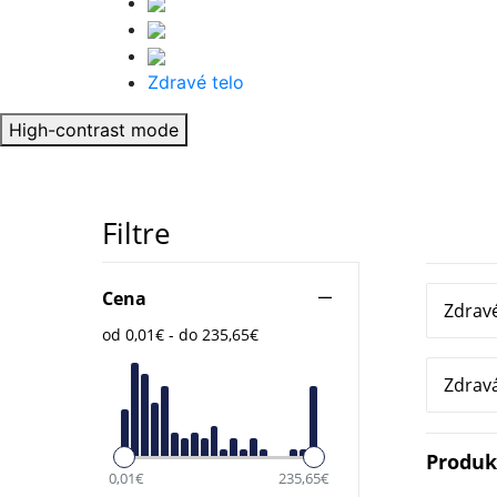
Zdravé telo
High-contrast mode
Filtre
Cena
Zdravé
od 0,01€ - do 235,65€
Zdrav
Produ
0,01€
235,65€