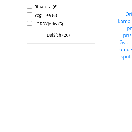
Rinatura (6)
Or
Yogi Tea (6)
kombin
LORDYJerky (5)
p
Ďalších (20)
pris
životn
tomu s
spol