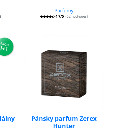
ť
Parfumy
í
4,7/5
· 62 hodnotení
iálny
Pánsky parfum Zerex
Hunter