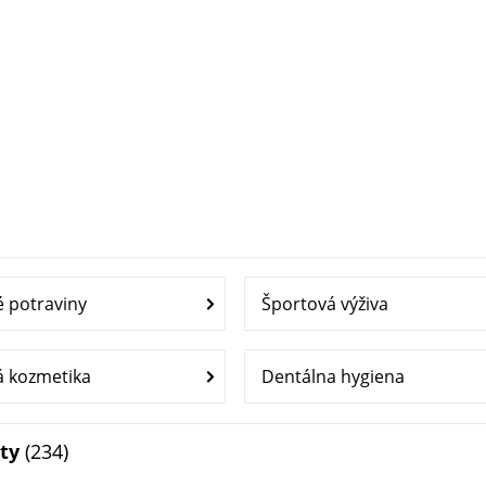
 potraviny
Športová výživa
á kozmetika
Dentálna hygiena
kty
(234)