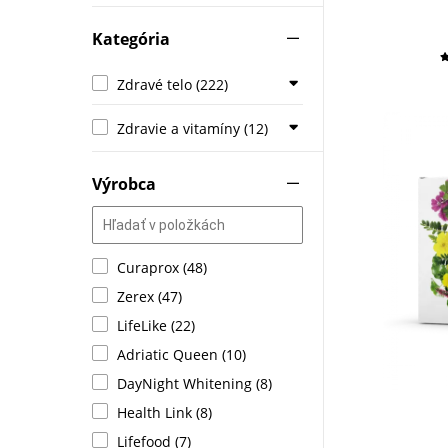
Kategória
Zdravé telo (222)
Zdravie a vitamíny (12)
Výrobca
Curaprox (48)
Zerex (47)
LifeLike (22)
Adriatic Queen (10)
DayNight Whitening (8)
Health Link (8)
Lifefood (7)