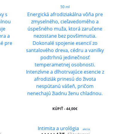
50 ml
ky s
Energická afrodiziakálna vôňa pre
álnou
zmyselného, cieľavedomého a
uje
úspešného muža, ktorá zaručene
era a
nezostane bez povšimnutia.
né pre
Dokonalé spojenie esencií zo
santalového dreva, cédru a vanilky
podtrhnú jedinečnosť
temperametnej osobnosti.
Intenzívne a dlhotrvajúce esencie z
afrodiziák prinesú do života
nespútanú vášeň, pričom
nenechajú žiadnu ženu chladnou.
KÚPIŤ - 44,00€
Intimita a urológia
akcia