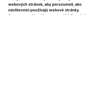
webových stránok, aby porozumeli, ako
návštevníci používajú webové stránky.
Anonymne zbierajú a oznamujú informácie.
Marketingové
Marketingové cookies sú používané na
sledovanie návštevníkov na webových
stránkach. Zámerom je zobraziť reklamu, ktorá
je relevantná a zaujímavá pre jednotlivého
užívateľa a týmto hodnotnejšia pre vydavateľa a
inzerentov tretích strán.
POTVRDIŤ NASTAVENIE