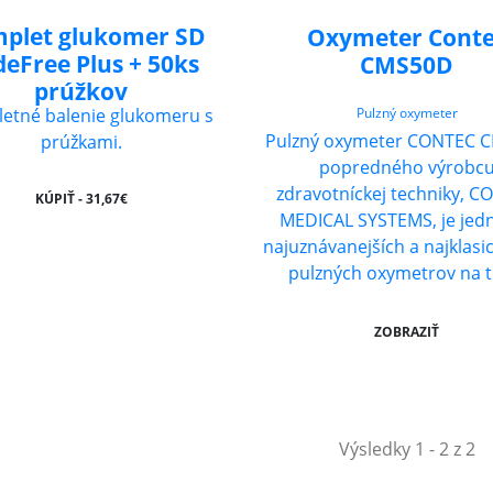
plet glukomer SD
Oxymeter Cont
eFree Plus + 50ks
CMS50D
prúžkov
Pulzný oxymeter
etné balenie glukomeru s
Pulzný oxymeter CONTEC 
prúžkami.
popredného výrobc
zdravotníckej techniky, 
KÚPIŤ - 31,67€
MEDICAL SYSTEMS, je jed
najuznávanejších a najklasic
pulzných oxymetrov na t
ZOBRAZIŤ
Výsledky 1 - 2 z 2