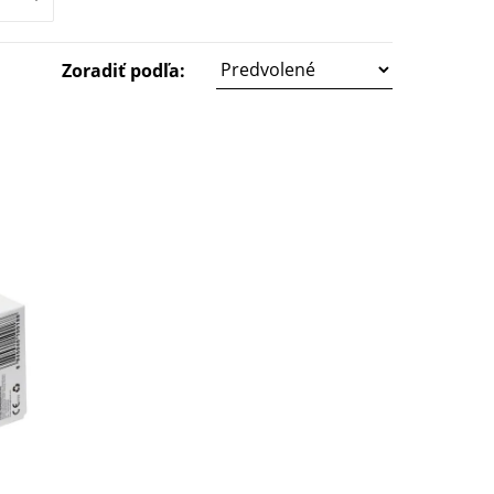
Zoradiť podľa:
ť