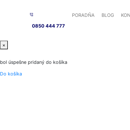
PORADŇA
BLOG
KO
0850 444 777
×
bol úspešne pridaný do košíka
Do košíka