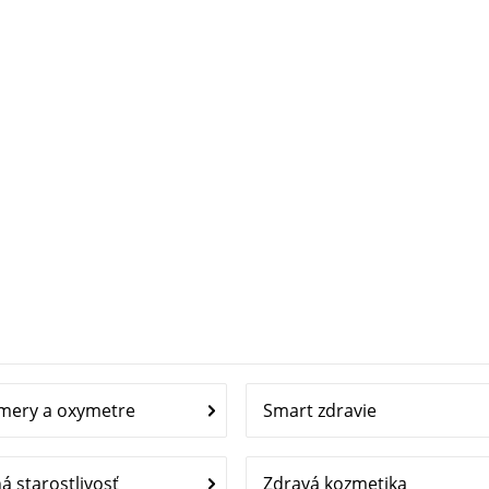
mery a oxymetre
Smart zdravie
 starostlivosť
Zdravá kozmetika