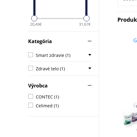
Produ
20,49€
31,67€
G
Kategória
Smart zdravie (1)
Zdravé telo (1)
Výrobca
CONTEC (1)
Celimed (1)