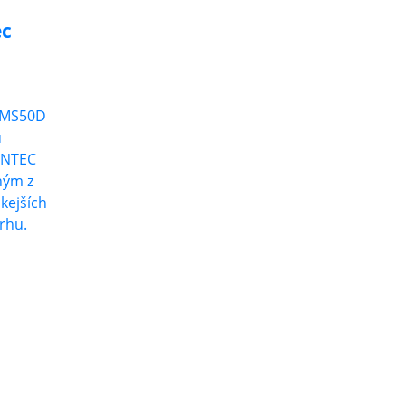
ec
CMS50D
u
CONTEC
ným z
kejších
rhu.