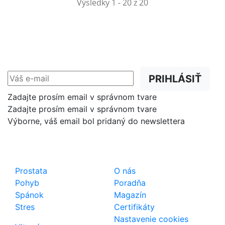
Výsledky 1 - 20 z 20
NEWSLETTER
Zľavy, akcie a novinky
prednostne na Váš e-mail.
PRIHLÁSIŤ
Zadajte prosím email v správnom tvare
Zadajte prosím email v správnom tvare
Výborne, váš email bol pridaný do newslettera
Shop
Dôležité odkazy
Prostata
O nás
Pohyb
Poradňa
Spánok
Magazín
Stres
Certifikáty
Nastavenie cookies