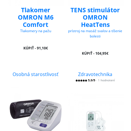
Tlakomer
TENS stimulátor
OMRON M6
OMRON
Comfort
HeatTens
Tlakomery na pažu
prístroj na masáž svalov a tíšenie
bolesti
KÚPIŤ - 91,10€
KÚPIŤ - 104,95€
Osobná starostlivosť
Zdravotechnika
5,0/5
· 1 hodnotení