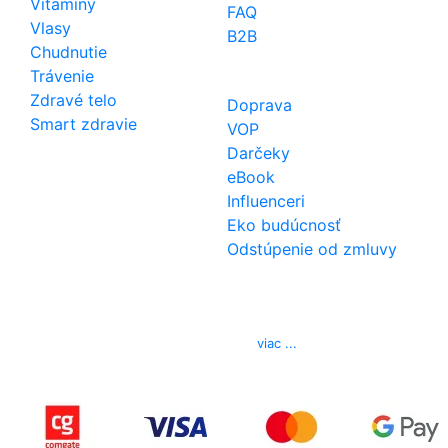
Vitamíny
FAQ
Vlasy
B2B
Chudnutie
Trávenie
Zdravé telo
Doprava
Smart zdravie
VOP
Darčeky
eBook
Influenceri
Eko budúcnosť
Odstúpenie od zmluvy
Kontakt
Telefón
0850 444 777
E-mail
info@izerex.sk
viac ...