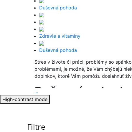
Duševná pohoda
Zdravie a vitamíny
Duševná pohoda
Stres v živote či práci, problémy so spánk
problémami, je možné, že Vám chýbajú niek
doplnkov, ktoré Vám pomôžu dosiahnuť živ
Duševná pohoda
...
High-contrast mode
Vitamín D
– hrá dôležitú úlohu pri reg
úzkosťou. Pravidelné dopĺňanie vitamí
Horčík
– je výborným bojovníkom proti
Filtre
tvorbu energie a tiež podporuje nervo