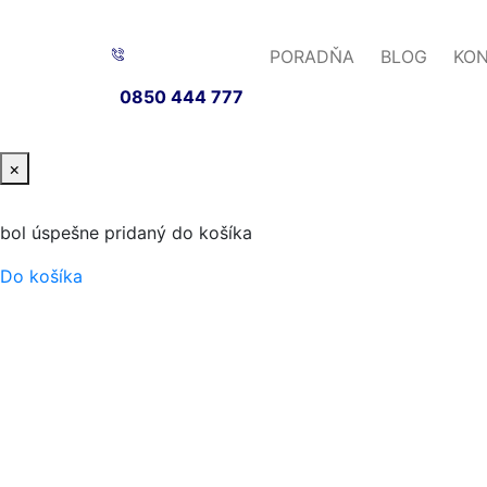
PORADŇA
BLOG
KO
0850 444 777
×
bol úspešne pridaný do košíka
Do košíka