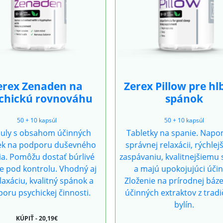
erex Zenaden na
Zerex Pillow pre h
chickú rovnováhu
spánok
50 + 10 kapsúl
50 + 10 kapsúl
uly s obsahom účinných
Tabletky na spanie. Nap
iek na podporu duševného
správnej relaxácii, rýchle
ia. Pomôžu dostať búrlivé
zaspávaniu, kvalitnejšiemu
e pod kontrolu. Vhodný aj
a majú upokojujúci účin
laxáciu, kvalitný spánok a
Zloženie na prírodnej báze
oru psychickej činnosti.
účinných extraktov z trad
bylín.
KÚPIŤ - 20,19€