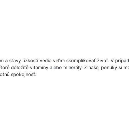
om a stavy úzkosti vedia veľmi skomplikovať život. V príp
toré dôležité vitamíny alebo minerály. Z našej ponuky si 
otnú spokojnosť.
ulácii nálady a energie. Podľa štúdii existuje súvislosť med
nu D napomáha pri úzkosti, slabosti, únave a podráždenost
 únave a vyčerpanosti. Horčík v kombinácii s B6 prispieva 
vú sústavu a psychiku.