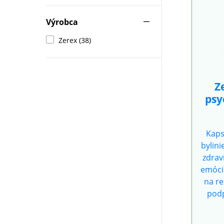
Výrobca
Zerex (38)
Z
psy
Kaps
bylin
zdrav
emóci
na re
podp