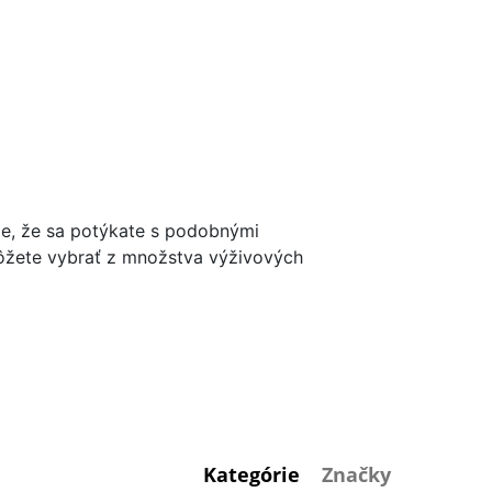
ade, že sa potýkate s podobnými
môžete vybrať z množstva výživových
zi nízkou hladinou vitamínu D a depresiou či
i.
k správnej látkovej premene dôležitej pre
Kategórie
Značky