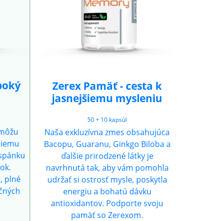
lboký
Zerex Pamäť - cesta k
jasnejšiemu mysleniu
50 + 10 kapsúl
omôžu
Naša exkluzívna zmes obsahujúca
jšiemu
Bacopu, Guaranu, Ginkgo Biloba a
 spánku
ďalšie prirodzené látky je
ok.
navrhnutá tak, aby vám pomohla
, plné
udržať si ostrosť mysle, poskytla
ičných
energiu a bohatú dávku
antioxidantov. Podporte svoju
pamäť so Zerexom.