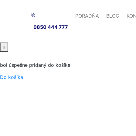
PORADŇA
BLOG
KO
0850 444 777
×
bol úspešne pridaný do košíka
Do košíka