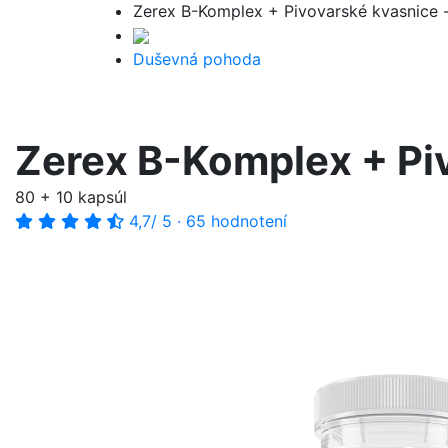
Zerex B-Komplex + Pivovarské kvasnice - 
Duševná pohoda
Zerex B-Komplex + Piv
80 + 10 kapsúl
4,7
/ 5
·
65 hodnotení
-30%