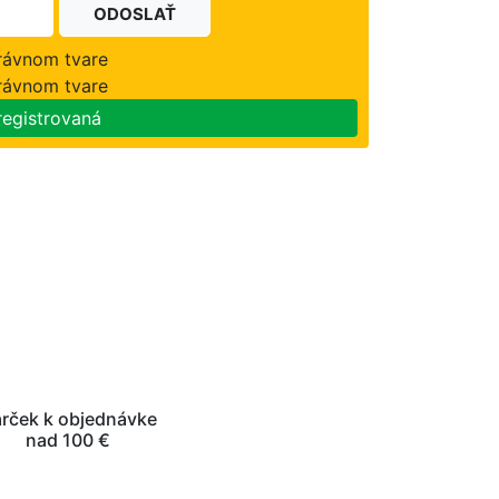
ODOSLAŤ
právnom tvare
právnom tvare
registrovaná
rček k objednávke
nad 100 €