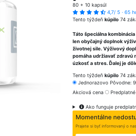
80 + 10 kapsúl
4,7
/ 5
·
65 h
Tento týždeň
kúpilo
74 zák
Táto špeciálna kombinácia 
>
len obyčajný doplnok výživy
životnej sile. Výživový d
pomáha udržiavať zdravú 
úzkosť a stres. Ďalej je dô
Tento týždeň
kúpilo
74 zák
Jednorazovo
Pôvodne: 9
Akciová cena
Predplatné
Ako funguje predplat
Momentálne nedost
Prajete si byť informovaný o na