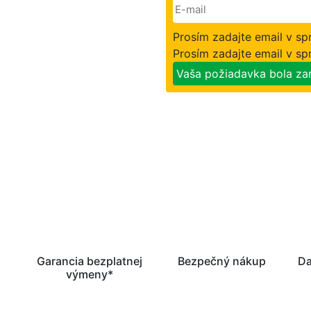
Prosím zadajte email v s
Prosím zadajte email v s
Vaša požiadavka bola za
Garancia bezplatnej
Bezpečný nákup
Da
výmeny*