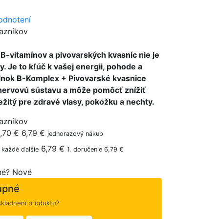
odnotení
azníkov
B-vitamínov a pivovarských kvasníc nie je
. Je to kľúč k vašej energii, pohode a
oplnok B-Komplex + Pivovarské kvasnice
nervovú sústavu a môže pomôcť znížiť
ležitý pre zdravé vlasy, pokožku a nechty.
azníkov
,70 €
6,79 €
jednorazový nákup
6,79 €
každé ďalšie
1. doručenie 6,79 €
né?
Nové
upné
skladnení produktu?