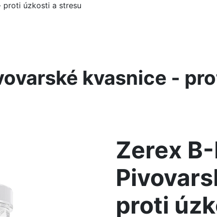
proti úzkosti a stresu
ovarské kvasnice - prot
Zerex B
Pivovars
proti úzk