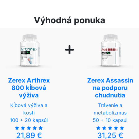
Výhodná ponuka
Zerex Arthrex
Zerex Assassin
800 kĺbová
na podporu
výživa
chudnutia
Kĺbová výživa a
Trávenie a
kosti
metabolizmus
100 + 20 kapsúl
50 + 10 kapsúl
21,89 €
31,25 €