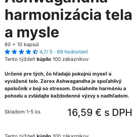
harmonizácia tela
a mysle
80 + 10 kapsúl
4,7
/ 5
·
69 hodnotení
Tento týždeň
kúpilo
100 zákazníkov
Určené pre tých, čo hľadajú pokojnú myseľ a
vyvážené telo. Zerex Ashwagandha je spoľahlivý
spoločník v boji so stresom. Dosiahnite harmóniu a
pohodu a zvládajte každodenné výzvy s nadhľadom.
16,59 € s DPH
Skladom 1-5 ks
Tento týždeň
kúpilo
100 zákazníkov