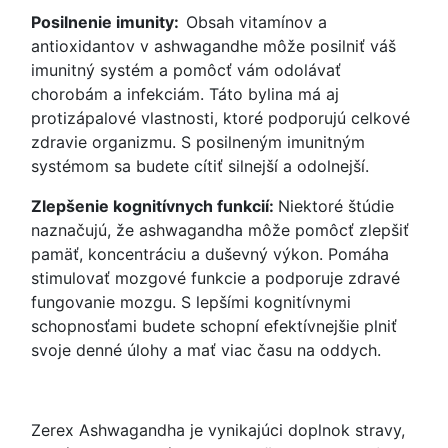
Posilnenie imunity:
Obsah vitamínov a
antioxidantov v ashwagandhe môže posilniť váš
imunitný systém a pomôcť vám odolávať
chorobám a infekciám. Táto bylina má aj
protizápalové vlastnosti, ktoré podporujú celkové
zdravie organizmu. S posilneným imunitným
systémom sa budete cítiť silnejší a odolnejší.
Zlepšenie kognitívnych funkcií:
Niektoré štúdie
naznačujú, že ashwagandha môže pomôcť zlepšiť
pamäť, koncentráciu a duševný výkon. Pomáha
stimulovať mozgové funkcie a podporuje zdravé
fungovanie mozgu. S lepšími kognitívnymi
schopnosťami budete schopní efektívnejšie plniť
svoje denné úlohy a mať viac času na oddych.
Zerex Ashwagandha je vynikajúci doplnok stravy,