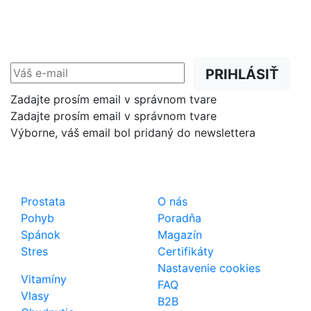
NEWSLETTER
Zľavy, akcie a novinky
prednostne na Váš e-mail.
PRIHLÁSIŤ
Zadajte prosím email v správnom tvare
Zadajte prosím email v správnom tvare
Výborne, váš email bol pridaný do newslettera
Shop
Dôležité odkazy
Prostata
O nás
Pohyb
Poradňa
Spánok
Magazín
Stres
Certifikáty
Nastavenie cookies
Vitamíny
FAQ
Vlasy
B2B