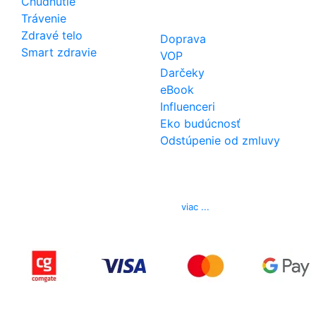
Chudnutie
Trávenie
Zdravé telo
Doprava
Smart zdravie
VOP
Darčeky
eBook
Influenceri
Eko budúcnosť
Odstúpenie od zmluvy
Kontakt
Telefón
0850 444 777
E-mail
info@izerex.sk
viac ...
Copyright © 2015-2025 iZerex.sk Všetky práva