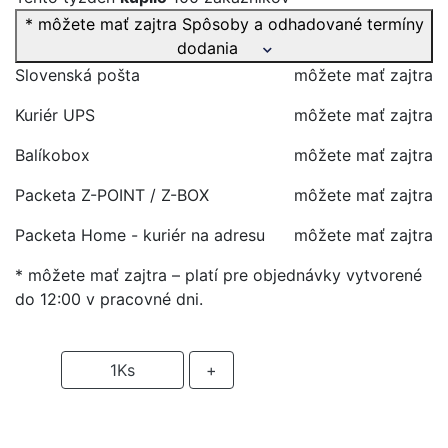
* môžete mať zajtra
Spôsoby a odhadované termíny
dodania
Slovenská pošta
môžete mať zajtra
Kuriér UPS
môžete mať zajtra
Balíkobox
môžete mať zajtra
Packeta Z-POINT / Z-BOX
môžete mať zajtra
Packeta Home - kuriér na adresu
môžete mať zajtra
* môžete mať zajtra – platí pre objednávky vytvorené
do 12:00 v pracovné dni.
-
1
Ks
+
PRIDAŤ DO KOŠIKA