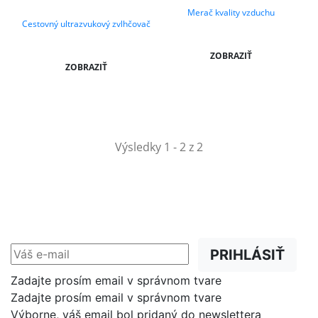
Merač kvality vzduchu
Cestovný ultrazvukový zvlhčovač
ZOBRAZIŤ
ZOBRAZIŤ
Výsledky 1 - 2 z 2
NEWSLETTER
Zľavy, akcie a novinky
prednostne na Váš e-mail.
PRIHLÁSIŤ
Zadajte prosím email v správnom tvare
Zadajte prosím email v správnom tvare
Výborne, váš email bol pridaný do newslettera