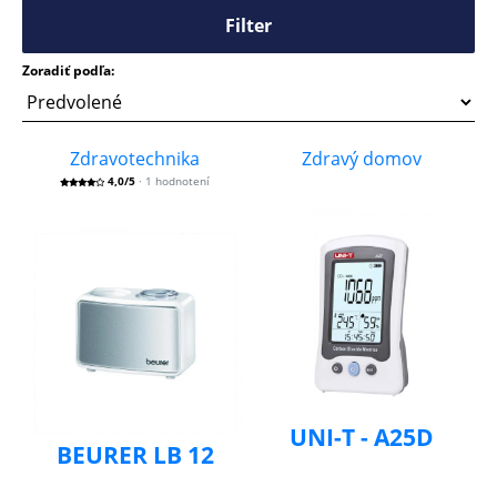
Filter
Zoradiť podľa:
Zdravotechnika
Zdravý domov
4,0/5
· 1 hodnotení
UNI-T - A25D
BEURER LB 12