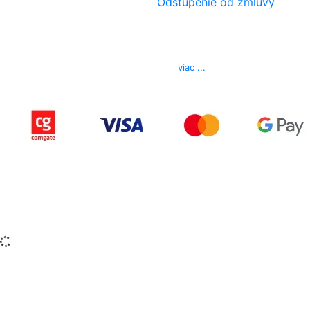
Odstúpenie od zmluvy
Kontakt
Telefón
0850 444 777
E-mail
info@izerex.sk
viac ...
Copyright © 2015-2025 iZerex.sk Všetky práva
vyhradené.
izerex.sk
izerex.cz
izerex.hu