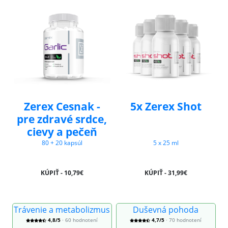
Zerex Cesnak -
5x Zerex Shot
pre zdravé srdce,
cievy a pečeň
80 + 20 kapsúl
5 x 25 ml
KÚPIŤ - 10,79€
KÚPIŤ - 31,99€
Trávenie a metabolizmus
Duševná pohoda
4,8/5
· 60 hodnotení
4,7/5
· 70 hodnotení