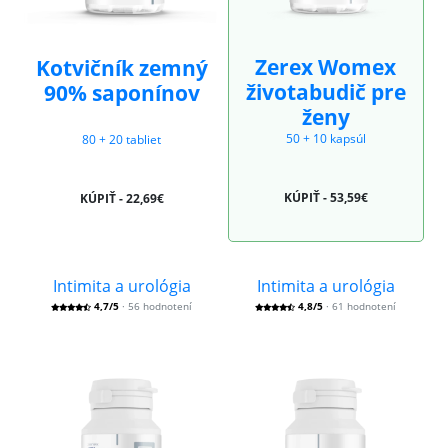
Zerex Womex
Kotvičník zemný
životabudič pre
90% saponínov
ženy
50 + 10 kapsúl
80 + 20 tabliet
KÚPIŤ - 53,59€
KÚPIŤ - 22,69€
Intimita a urológia
Intimita a urológia
4,7/5
· 56 hodnotení
4,8/5
· 61 hodnotení