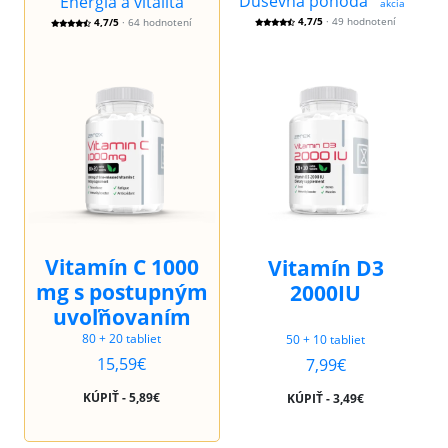
Duševná pohoda
Energia a vitalita
akcia
4,7/5
· 49 hodnotení
4,7/5
· 64 hodnotení
Vitamín C 1000
Vitamín D3
mg s postupným
2000IU
uvoľňovaním
80 + 20 tabliet
50 + 10 tabliet
15,59€
7,99€
KÚPIŤ - 5,89€
KÚPIŤ - 3,49€