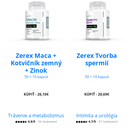
Zerex Maca +
Zerex Tvorba
Kotvičník zemný
spermií
+ Zinok
50 + 10 kapsúl
50 + 10 kapsúl
KÚPIŤ - 26,10€
KÚPIŤ - 20,69€
Trávenie a metabolizmus
Intimita a urológia
4,8/5
· 56 hodnotení
4,7/5
· 57 hodnotení