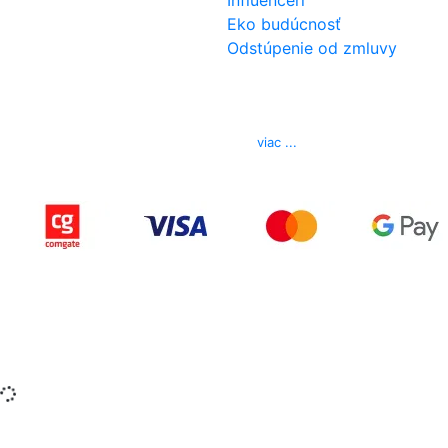
Influenceri
Eko budúcnosť
Odstúpenie od zmluvy
Kontakt
Telefón
0850 444 777
E-mail
info@izerex.sk
viac ...
Copyright © 2015-2025 iZerex.sk Všetky práva
vyhradené.
izerex.sk
izerex.cz
izerex.hu