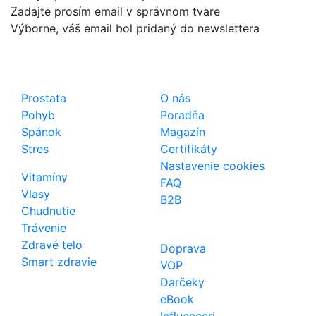
Zadajte prosím email v správnom tvare
Výborne, váš email bol pridaný do newslettera
Shop
Dôležité odkazy
Prostata
O nás
Pohyb
Poradňa
Spánok
Magazín
Stres
Certifikáty
Nastavenie cookies
Vitamíny
FAQ
Vlasy
B2B
Chudnutie
Trávenie
Zdravé telo
Doprava
Smart zdravie
VOP
Darčeky
eBook