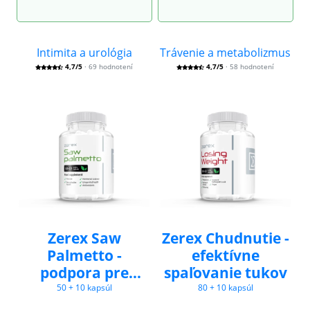
Intimita a urológia
Trávenie a metabolizmus
4,7/5
· 69 hodnotení
4,7/5
· 58 hodnotení
Zerex Saw
Zerex Chudnutie -
Palmetto -
efektívne
podpora pre
spaľovanie tukov
zdravie prostaty
50 + 10 kapsúl
80 + 10 kapsúl