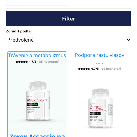
Filter
Zoradiť podľa:
Podpora rastu vlasov
Trávenie a metabolizmus
4,7/5
· 85 hodnotení
akcia
4,7/5
· 65 hodnotení
Zerex Assassin na