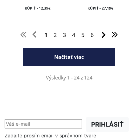
KÚPIŤ - 12,39€
KÚPIŤ - 27,19€
1
2
3
4
5
6
Načítať viac
Výsledky 1 - 24 z 124
NEWSLETTER
Zľavy, akcie a novinky
prednostne na Váš e-mail.
PRIHLÁSIŤ
Zadajte prosím email v správnom tvare