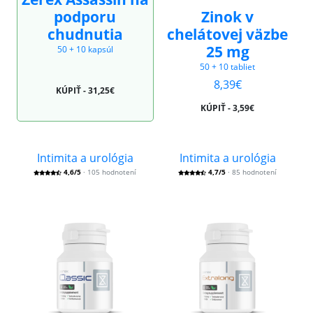
podporu
Zinok v
chudnutia
chelátovej väzbe
25 mg
50 + 10 kapsúl
50 + 10 tabliet
8,39€
KÚPIŤ - 31,25€
KÚPIŤ - 3,59€
Intimita a urológia
Intimita a urológia
4,6/5
· 105 hodnotení
4,7/5
· 85 hodnotení