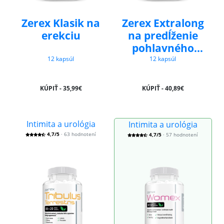
Zerex Klasik na
Zerex Extralong
erekciu
na predĺženie
pohlavného
styku
12 kapsúl
12 kapsúl
KÚPIŤ - 35,99€
KÚPIŤ - 40,89€
Intimita a urológia
Intimita a urológia
4,7/5
· 63 hodnotení
4,7/5
· 57 hodnotení