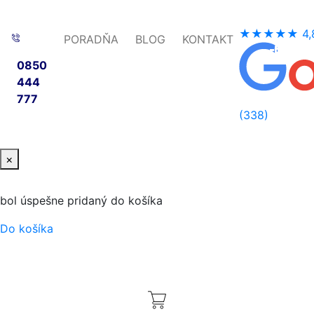
★★★★★
4,
PORADŇA
BLOG
KONTAKT
-57%
-10%
-10%
-62%
-56%
0850
444
777
(338)
×
bol úspešne pridaný do košíka
Do košíka