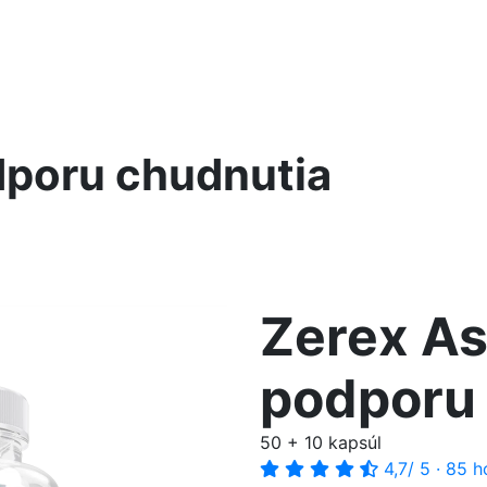
dporu chudnutia
Zerex As
podporu
50 + 10 kapsúl
4,7
/ 5
·
85 h