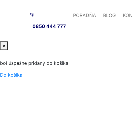
PORADŇA
BLOG
KO
0850 444 777
×
bol úspešne pridaný do košíka
Do košíka