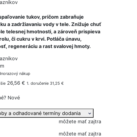
azníkov
spaľovanie tukov, pričom zabraňuje
u a zadržiavaniu vody v tele. Znižuje chuť
le telesnej hmotnosti, a zároveň prispieva
olu, či cukru v krvi. Potláča únavu,
ť, regeneráciu a rast svalovej hmoty.
azníkov
ým
dnorazový nákup
26,56 €
šie
1. doručenie 31,25 €
né?
Nové
oby a odhadované termíny dodania
môžete mať zajtra
môžete mať zajtra