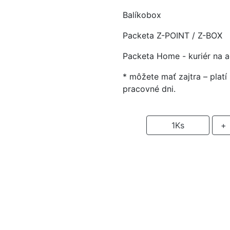
Balíkobox
Packeta Z-POINT / Z-BOX
Packeta Home - kuriér na 
* môžete mať zajtra – plat
pracovné dni.
-
1
Ks
+
P