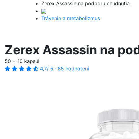
Zerex Assassin na podporu chudnutia
Trávenie a metabolizmus
Zerex Assassin na po
50 + 10 kapsúl
4,7
/ 5
·
85 hodnotení