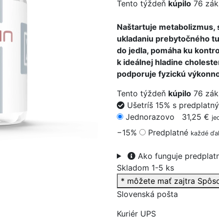
Tento týždeň
kúpilo
76 zák
Naštartuje metabolizmus, 
ukladaniu prebytočného tuk
do jedla, pomáha ku kontro
>
k ideálnej hladine cholester
podporuje fyzickú výkonnos
Tento týždeň
kúpilo
76 zák
Ušetríš 15% s predplatn
Jednorazovo
31,25 €
je
−15%
Predplatné
každé ďal
Ako funguje predplat
Skladom 1-5 ks
* môžete mať zajtra
Spôs
Slovenská pošta
Kuriér UPS