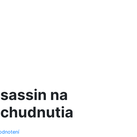
sassin na
 chudnutia
odnotení