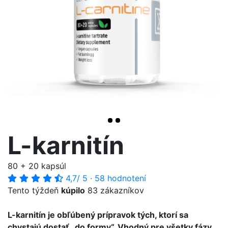
>
L-karnitín
80 + 20 kapsúl
4,7
/ 5
·
58 hodnotení
Tento týždeň
kúpilo
83 zákazníkov
L-karnitín je obľúbený prípravok tých, ktorí sa
chystajú dostať „do formy“. Vhodný pre všetky fázy