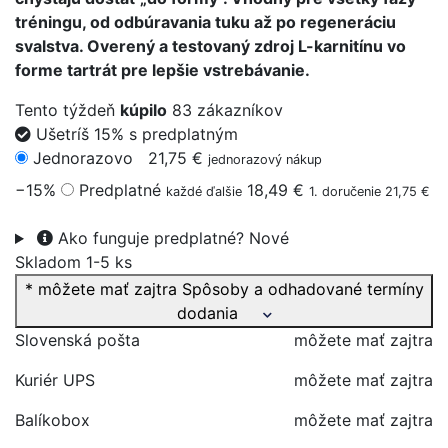
tréningu, od odbúravania tuku až po regeneráciu
svalstva. Overený a testovaný zdroj L-karnitínu vo
forme tartrát pre lepšie vstrebávanie.
Tento týždeň
kúpilo
83 zákazníkov
Ušetríš 15% s predplatným
Jednorazovo
21,75 €
jednorazový nákup
−15%
Predplatné
18,49 €
každé ďalšie
1. doručenie 21,75 €
Ako funguje predplatné?
Nové
Skladom 1-5 ks
* môžete mať zajtra
Spôsoby a odhadované termíny
dodania
Slovenská pošta
môžete mať zajtra
Kuriér UPS
môžete mať zajtra
Balíkobox
môžete mať zajtra