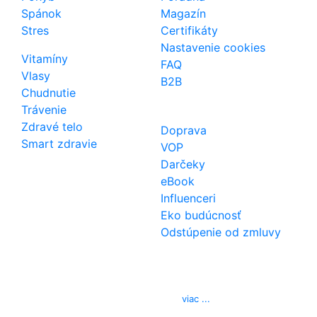
Spánok
Magazín
Stres
Certifikáty
Nastavenie cookies
Vitamíny
FAQ
Vlasy
B2B
Chudnutie
Trávenie
Zdravé telo
Doprava
Smart zdravie
VOP
Darčeky
eBook
Influenceri
Eko budúcnosť
Odstúpenie od zmluvy
Kontakt
Telefón
0850 444 777
E-mail
info@izerex.sk
viac ...