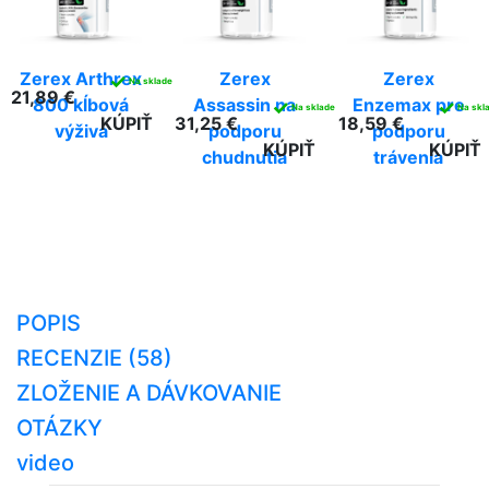
Zerex Arthrex
Zerex
Zerex
✓
Na sklade
21,89 €
800 kĺbová
Assassin na
Enzemax pre
✓
✓
Na sklade
Na skl
KÚPIŤ
31,25 €
18,59 €
výživa
podporu
podporu
KÚPIŤ
KÚPIŤ
chudnutia
trávenia
POPIS
RECENZIE (58)
ZLOŽENIE A DÁVKOVANIE
OTÁZKY
video