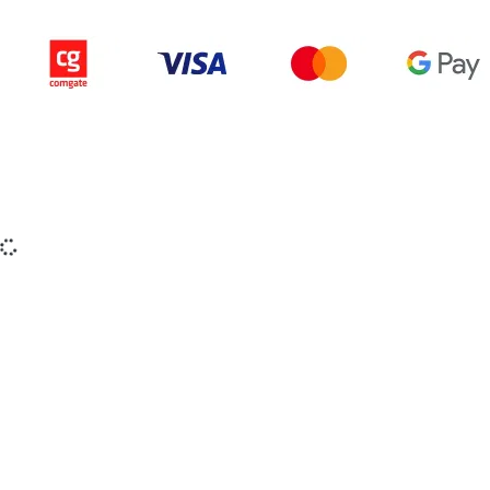
Copyright © 2015-2025 iZerex.sk Všetky práva
vyhradené.
izerex.sk
izerex.cz
izerex.hu