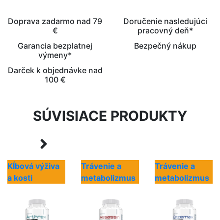
Doprava zadarmo nad 79
Doručenie nasledujúci
€
pracovný deň*
Garancia bezplatnej
Bezpečný nákup
výmeny*
Darček k objednávke nad
100 €
SÚVISIACE PRODUKTY
Kĺbová výživa
Trávenie a
Trávenie a
a kosti
metabolizmus
metabolizmus