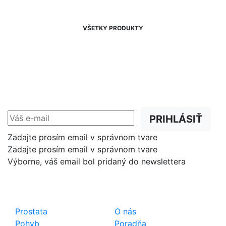
VŠETKY PRODUKTY
NEWSLETTER
Zľavy, akcie a novinky
prednostne na Váš e-mail.
PRIHLÁSIŤ
Zadajte prosím email v správnom tvare
Zadajte prosím email v správnom tvare
Výborne, váš email bol pridaný do newslettera
Shop
Dôležité odkazy
Prostata
O nás
Pohyb
Poradňa