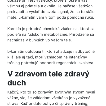
dokáže priniesť výsledky, ktoré si okrem vás
všimnú aj priatelia a okolie. Je načase všetkých
prekvapiť a vyslať do sveta signál, že na to stále
máte. L-karnitín vám v tom podá pomocnú ruku.
Karnitín je prírodná chemická zlúčenina, ktorá sa
podieľa na ľudskom metabolizme. Prirodzene sa
nachádza v bunkách vo vašom tele.
L-karnitín obľubujú tí, ktorí zhadzujú nadbytočné
kilá, ale aj takí, ktorí vzhľadom na intenzívny
tréning potrebujú podporiť regeneráciu svalstva.
V zdravom tele zdravý
duch
Každý, kto to so zdravým životným štýlom myslí
vážne, vie, že základom všetkého je vyvážená
strava. Keď pridáte pohyb či správny tréning,