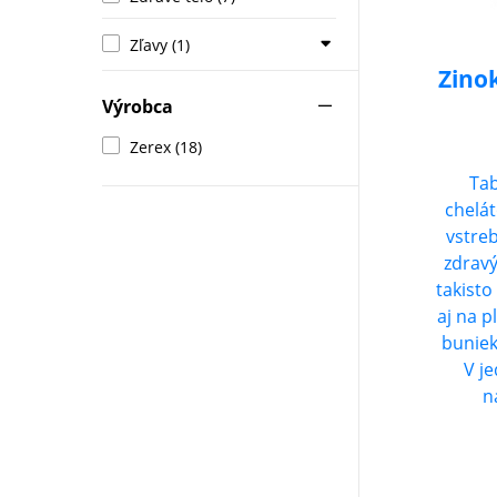
Zľavy (1)
Zino
Výrobca
Zerex (18)
Tab
chelát
vstre
zdravý
takisto
aj na 
buniek
V je
n