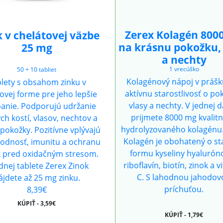
Zerex Kolagén 800
k v chelátovej väzbe
na krásnu pokožku, 
25 mg
a nechty
1 vrecúško
50 + 10 tabliet
Kolagénový nápoj v prášk
lety s obsahom zinku v
aktívnu starostlivosť o po
ovej forme pre jeho lepšie
vlasy a nechty. V jednej 
banie. Podporujú udržanie
prijmete 8000 mg kvalit
ch kostí, vlasov, nechtov a
hydrolyzovaného kolagénu.
 pokožky. Pozitívne vplývajú
Kolagén je obohatený o st
plodnosť, imunitu a ochranu
formu kyseliny hyaluróno
 pred oxidačným stresom.
riboflavín, biotín, zinok a 
dnej tablete Zerex Zinok
C. S lahodnou jahodov
ájdete až 25 mg zinku.
príchuťou.
8,39€
KÚPIŤ - 3,59€
KÚPIŤ - 1,79€