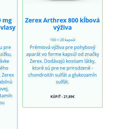
0 mg
Zerex Arthrex 800 kĺbová
vlasy
výživa
100 + 20 kapsúl
u pre
Prémiová výživa pre pohybový
kožku,
aparát vo forme kapsúl od značky
dávke
Zerex. Dodávajú kostiam látky,
ného
ktoré sú pre ne prirodzené -
 Zerex
chondroitín sulfát a glukozamín
abilnú
sulfát.
vej,
vitamín
KÚPIŤ - 21,89€
ou