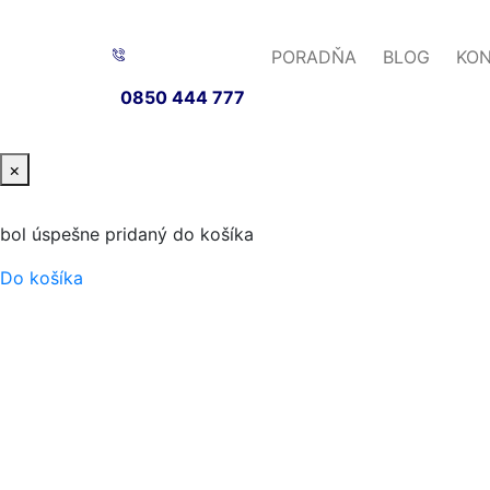
PORADŇA
BLOG
KO
0850 444 777
×
bol úspešne pridaný do košíka
Do košíka