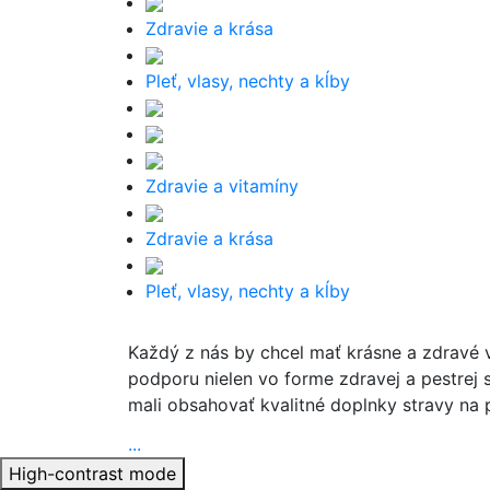
Zdravie a krása
Pleť, vlasy, nechty a kĺby
Zdravie a vitamíny
Zdravie a krása
Pleť, vlasy, nechty a kĺby
Každý z nás by chcel mať krásne a zdravé vl
podporu nielen vo forme zdravej a pestrej 
mali obsahovať kvalitné doplnky stravy na p
...
Pleť, vlasy a nec
High-contrast mode