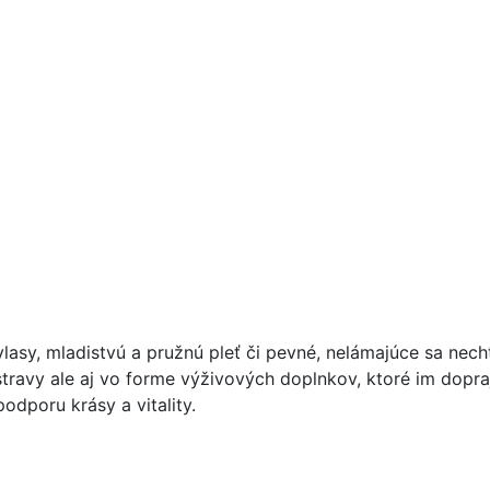
asy, mladistvú a pružnú pleť či pevné, nelámajúce sa necht
stravy ale aj vo forme výživových doplnkov, ktoré im dopr
odporu krásy a vitality.
hty