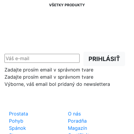
VŠETKY PRODUKTY
NEWSLETTER
Zľavy, akcie a novinky
prednostne na Váš e-mail.
PRIHLÁSIŤ
Zadajte prosím email v správnom tvare
Zadajte prosím email v správnom tvare
Výborne, váš email bol pridaný do newslettera
Shop
Dôležité odkazy
Prostata
O nás
Pohyb
Poradňa
Spánok
Magazín