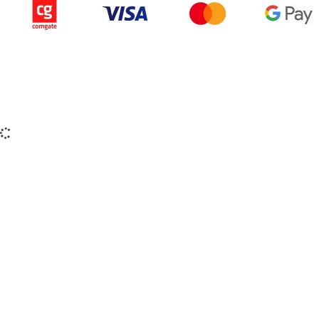
Copyright © 2015-2025 iZerex.sk Všetky práva
vyhradené.
izerex.sk
izerex.cz
izerex.hu