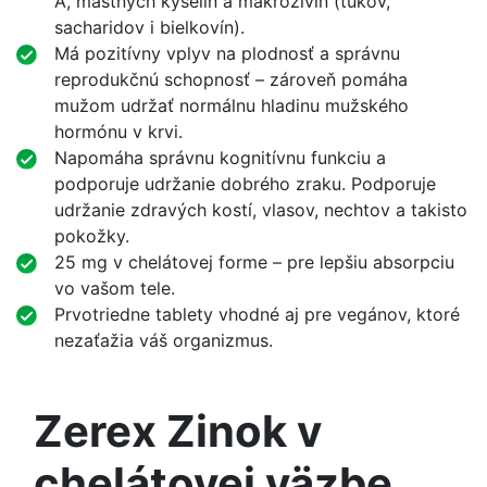
A, mastných kyselín a makroživín (tukov,
sacharidov i bielkovín).
Má pozitívny vplyv na plodnosť a správnu
reprodukčnú schopnosť – zároveň pomáha
mužom udržať normálnu hladinu mužského
hormónu v krvi.
Napomáha správnu kognitívnu funkciu a
podporuje udržanie dobrého zraku. Podporuje
udržanie zdravých kostí, vlasov, nechtov a takisto
pokožky.
25 mg v chelátovej forme – pre lepšiu absorpciu
vo vašom tele.
Prvotriedne tablety vhodné aj pre vegánov, ktoré
nezaťažia váš organizmus.
Zerex Zinok v
chelátovej väzbe