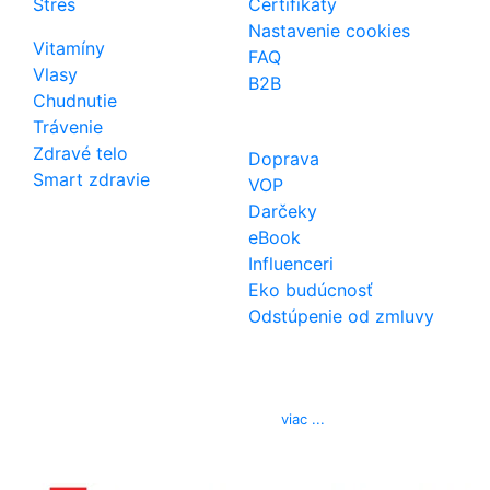
Stres
Certifikáty
Nastavenie cookies
Vitamíny
FAQ
Vlasy
B2B
Chudnutie
Trávenie
Zdravé telo
Doprava
Smart zdravie
VOP
Darčeky
eBook
Influenceri
Eko budúcnosť
Odstúpenie od zmluvy
Kontakt
Telefón
0850 444 777
E-mail
info@izerex.sk
viac ...