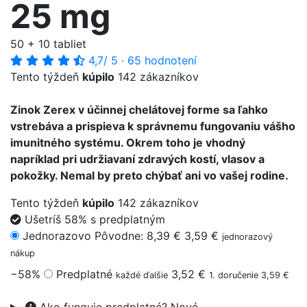
25 mg
50 + 10 tabliet
4,7
/ 5
·
65 hodnotení
Tento týždeň
kúpilo
142 zákazníkov
Zinok Zerex v účinnej chelátovej forme sa ľahko
vstrebáva a prispieva k správnemu fungovaniu vášho
imunitného systému. Okrem toho je vhodný
napríklad pri udržiavaní zdravých kostí, vlasov a
pokožky. Nemal by preto chýbať ani vo vašej rodine.
Tento týždeň
kúpilo
142 zákazníkov
Ušetríš 58% s predplatným
Jednorazovo
Pôvodne: 8,39 €
3,59 €
jednorazový
nákup
−58%
Predplatné
3,52 €
každé ďalšie
1. doručenie 3,59 €