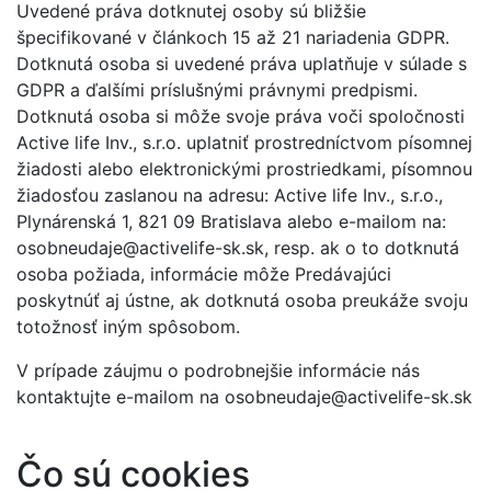
Uvedené práva dotknutej osoby sú bližšie
špecifikované v článkoch 15 až 21 nariadenia GDPR.
Dotknutá osoba si uvedené práva uplatňuje v súlade s
GDPR a ďalšími príslušnými právnymi predpismi.
Dotknutá osoba si môže svoje práva voči spoločnosti
Active life Inv., s.r.o. uplatniť prostredníctvom písomnej
žiadosti alebo elektronickými prostriedkami, písomnou
žiadosťou zaslanou na adresu: Active life Inv., s.r.o.,
Plynárenská 1, 821 09 Bratislava alebo e-mailom na:
osobneudaje@activelife-sk.sk
, resp. ak o to dotknutá
osoba požiada, informácie môže Predávajúci
poskytnúť aj ústne, ak dotknutá osoba preukáže svoju
totožnosť iným spôsobom.
V prípade záujmu o podrobnejšie informácie nás
kontaktujte e-mailom na
osobneudaje@activelife-sk.sk
Čo sú cookies