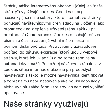
Stránky nášho internetového obchodu (ďalej len "naše
stránky") využívajú cookies. Cookies (z angl.
"sušienky") sú malé súbory, ktoré internetové stránky
ponúkajú návštevníkovmu prehliadaču na uloženie, ako
prostriedok na zlepšenie užívateľského zážitku pri
prehliadaní týchto stránok. Cookies obsahujú reťazec
písmen a čísel a zaberajú veľmi málo miesta na
pevnom disku počítača. Pretrvávajú v užívateľovom
počítači do dátumu expirácie (ktorý určujú webové
stránky, ktoré ich ukladajú) a po tomto termíne sa
automaticky zmažú. Pri každej návšteve stránok sa z
cookies čítajú informácie uložené pri predošlých
návštevách a takto je možné návštevníka identifikovať
a zobraziť mu napr. nastavenia aké použil naposledy
alebo vyplniť zaňho formuláre aby ich nemusel vypĺňať
opakovane.
Naše stránky využívajú