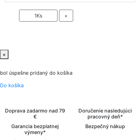
-
1
Ks
+
PRIDAŤ DO KOŠIKA
×
bol úspešne pridaný do košíka
Do košíka
Doprava zadarmo nad 79
Doručenie nasledujúci
€
pracovný deň*
Garancia bezplatnej
Bezpečný nákup
výmeny*