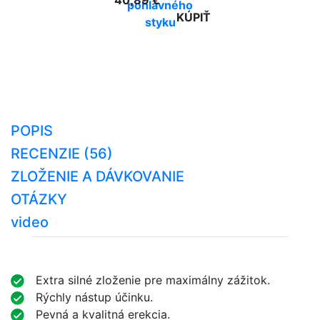
40,89 €
pohlavného
KÚPIŤ
styku
POPIS
RECENZIE (56)
ZLOŽENIE A DÁVKOVANIE
OTÁZKY
video
Extra silné zloženie pre maximálny zážitok.
Rýchly nástup účinku.
Pevná a kvalitná erekcia.