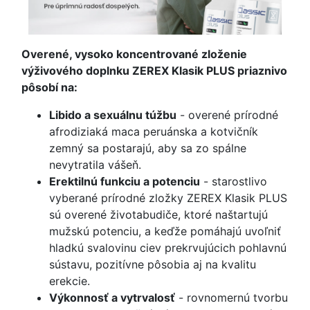
Overené, vysoko koncentrované zloženie
výživového doplnku ZEREX Klasik PLUS priaznivo
pôsobí na:
Libido a sexuálnu túžbu
- overené prírodné
afrodiziaká maca peruánska a kotvičník
zemný sa postarajú, aby sa zo spálne
nevytratila vášeň.
Erektilnú funkciu a potenciu
- starostlivo
vyberané prírodné zložky ZEREX Klasik PLUS
sú overené životabudiče, ktoré naštartujú
mužskú potenciu, a keďže pomáhajú uvoľniť
hladkú svalovinu ciev prekrvujúcich pohlavnú
sústavu, pozitívne pôsobia aj na kvalitu
erekcie.
Výkonnosť a vytrvalosť
- rovnomernú tvorbu