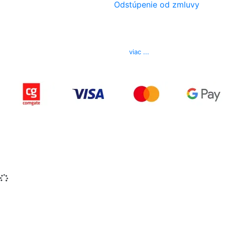
Odstúpenie od zmluvy
Kontakt
Telefón
0850 444 777
E-mail
info@izerex.sk
viac ...
Copyright © 2015-2025 iZerex.sk Všetky práva
vyhradené.
izerex.sk
izerex.cz
izerex.hu