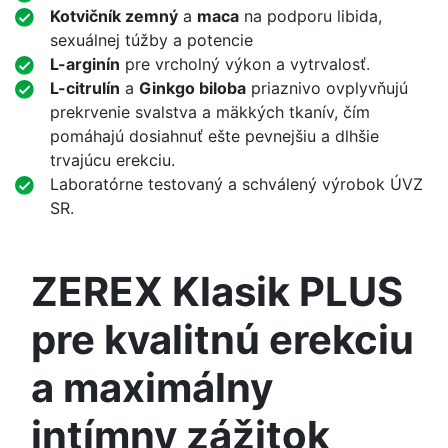
Kotvičník zemný
a
maca
na podporu libida,
sexuálnej túžby a potencie
L-arginín
pre vrcholný výkon a vytrvalosť.
L-citrulín
a
Ginkgo biloba
priaznivo ovplyvňujú
prekrvenie svalstva a mäkkých tkanív, čím
pomáhajú dosiahnuť ešte pevnejšiu a dlhšie
trvajúcu erekciu.
Laboratórne testovaný a schválený výrobok ÚVZ
SR.
ZEREX Klasik PLUS
pre kvalitnú erekciu
a maximálny
intímny zážitok