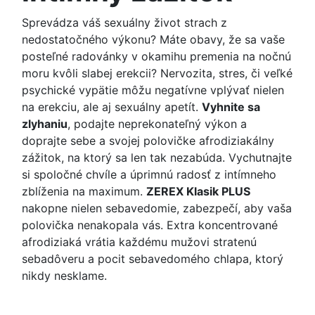
Sprevádza váš sexuálny život strach z
nedostatočného výkonu? Máte obavy, že sa vaše
posteľné radovánky v okamihu premenia na nočnú
moru kvôli slabej erekcii? Nervozita, stres, či veľké
psychické vypätie môžu negatívne vplývať nielen
na erekciu, ale aj sexuálny apetít.
Vyhnite sa
zlyhaniu
, podajte neprekonateľný výkon a
doprajte sebe a svojej polovičke afrodiziakálny
zážitok, na ktorý sa len tak nezabúda. Vychutnajte
si spoločné chvíle a úprimnú radosť z intímneho
zblíženia na maximum.
ZEREX Klasik PLUS
nakopne nielen sebavedomie, zabezpečí, aby vaša
polovička nenakopala vás. Extra koncentrované
afrodiziaká vrátia každému mužovi stratenú
sebadôveru a pocit sebavedomého chlapa, ktorý
nikdy nesklame.