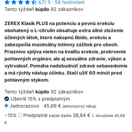
4,7
/ 5
·
56 hodnotení
Tento týždeň
kúpilo
92 zákazníkov
ZEREX Klasik PLUS na potenciu a pevnú erekciu
obohatený o L-citrulín obsahuje extra silné zloženie
účinných látok, ktoré nakopnú libido, erekciu a
zabezpečia maximálny intímny zážitok pre oboch.
Priaznivo vplýva nielen na kvalitu erekcie, prekrvenie
pohlavných orgánov, ale aj sexuálne zdravie, výkon a
vytrvalosť. Pomáha nadobudnúť zdravé sebavedomie
a má rýchly nástup účinku. Stačí užiť 60 minút pred
pohlavným stykom.
Tento týždeň
kúpilo
92 zákazníkov
Ušetríš 15% s predplatným
Jednorazovo
45,69 €
jednorazový nákup
−15%
Predplatné
38,84 €
každé ďalšie
1. doručenie 45,69
€