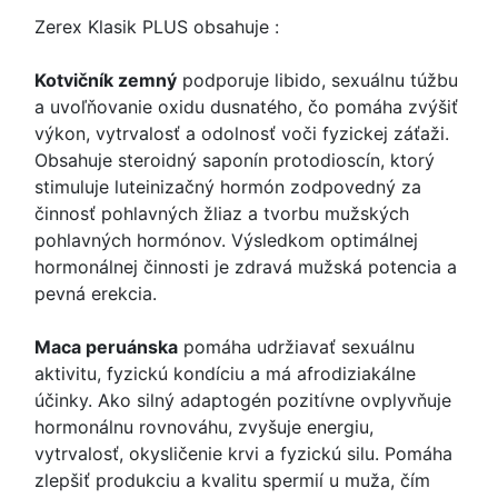
Zerex Klasik PLUS obsahuje :
Kotvičník zemný
podporuje libido, sexuálnu túžbu
a uvoľňovanie oxidu dusnatého, čo pomáha zvýšiť
výkon, vytrvalosť a odolnosť voči fyzickej záťaži.
Obsahuje steroidný saponín protodioscín, ktorý
stimuluje luteinizačný hormón zodpovedný za
činnosť pohlavných žliaz a tvorbu mužských
pohlavných hormónov. Výsledkom optimálnej
hormonálnej činnosti je zdravá mužská potencia a
pevná erekcia.
Maca peruánska
pomáha udržiavať sexuálnu
aktivitu, fyzickú kondíciu a má afrodiziakálne
účinky. Ako silný adaptogén pozitívne ovplyvňuje
hormonálnu rovnováhu, zvyšuje energiu,
vytrvalosť, okysličenie krvi a fyzickú silu. Pomáha
zlepšiť produkciu a kvalitu spermií u muža, čím