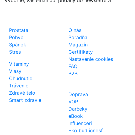
Výborne, váš email bol pridaný do newslettera
Shop
Dôležité odkazy
Prostata
O nás
Pohyb
Poradňa
Spánok
Magazín
Stres
Certifikáty
Nastavenie cookies
Vitamíny
FAQ
Vlasy
B2B
Chudnutie
Trávenie
Zdravé telo
Doprava
Smart zdravie
VOP
Darčeky
eBook
Influenceri
Eko budúcnosť