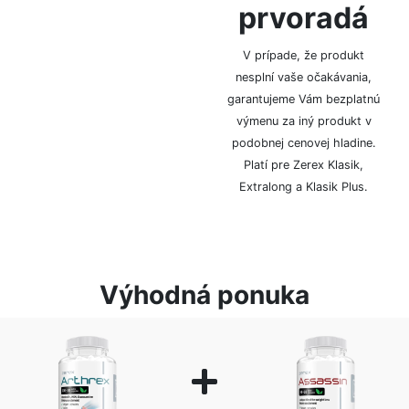
prvoradá
vďaka diskrétnemu
baleniu, bez označenia
logom či značkou.
V prípade, že produkt
nesplní vaše očakávania,
garantujeme Vám bezplatnú
výmenu za iný produkt v
podobnej cenovej hladine.
Platí pre Zerex Klasik,
Extralong a Klasik Plus.
Výhodná ponuka