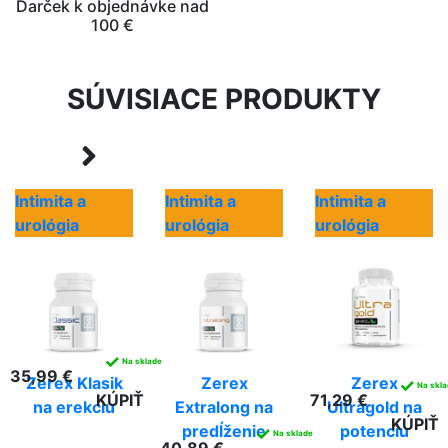
Darček k objednávke nad
100 €
SÚVISIACE PRODUKTY
Intimita a
Intimita a
Intimita a
urológia
urológia
urológia
✓
Na sklade
35,99 €
Zerex Klasik
Zerex
Zerex
✓
Na skl
KÚPIŤ
71,29 €
na erekciu
Extralong na
Ultragold na
KÚPIŤ
predĺženie
potenciu
✓
Na sklade