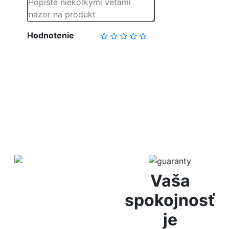
Hodnotenie
NAPÍSAŤ RECENZIU
Diskrétne
Vaša
balenie
spokojnosť
je
Za anonymitu Vám ručíme