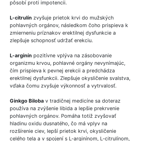
pôsobí proti impotencii.
L-citrulín
zvyšuje prietok krvi do mužských
pohlavných orgánov, následkom čoho prispieva k
zmierneniu príznakov erektilnej dysfunkcie a
zlepšuje schopnosť udržať erekciu.
L-arginín
pozitívne vplýva na zásobovanie
organizmu krvou, pohlavné orgány nevynímajúc,
čím prispieva k pevnej erekcii a predchádza
erektilnej dysfunkcii. Zlepšuje okysličenie svalstva,
vďaka čomu zvyšuje výkonnosť a vytrvalosť.
Ginkgo Biloba
v tradičnej medicíne sa doteraz
používa na zvýšenie libida a lepšie prekrvenie
pohlavných orgánov. Pomáha totiž zvyšovať
hladinu oxidu dusnatého, čo má vplyv na
rozšírenie ciev, lepší prietok krvi, okysličenie
celého tela a v spojení s L-arginínom, L-citrulínom,