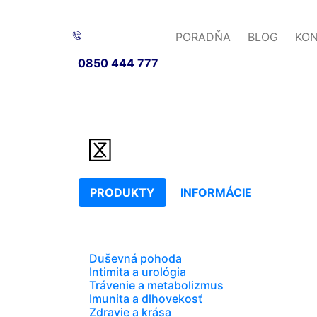
PORADŇA
BLOG
KO
0850 444 777
PRODUKTY
INFORMÁCIE
Duševná pohoda
Intimita a urológia
Trávenie a metabolizmus
Imunita a dlhovekosť
Zdravie a krása