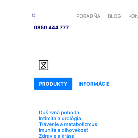
PORADŇA
BLOG
KO
0850 444 777
PRODUKTY
INFORMÁCIE
Duševná pohoda
Intimita a urológia
Trávenie a metabolizmus
Imunita a dlhovekosť
Zdravie a krása