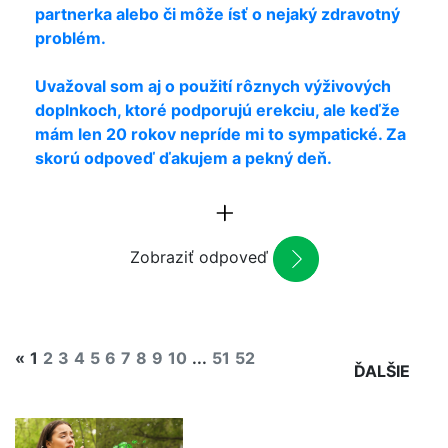
partnerka alebo či môže ísť o nejaký zdravotný
problém.
Uvažoval som aj o použití rôznych výživových
doplnkoch, ktoré podporujú erekciu, ale keďže
mám len 20 rokov nepríde mi to sympatické. Za
skorú odpoveď ďakujem a pekný deň.
Zobraziť odpoveď
«
1
2
3
4
5
6
7
8
9
10
...
51
52
ĎALŠIE