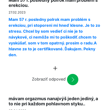
Mam 57 r. posledny polrok mam problém s
erekciou.
27.02.2023
Mam 57 r. posledny polrok mam problém s
erekciou, pri stoporeni mi hneď klesne. Je to zo
stresu. Chcel by som vedieť ci nie je to
návykové, ci nemôže mi to poškodiť.chcem to
vyskúšať. som v tom opatrný. prosim o radu.A
hlavne ze to je certifikované. Ďakujem. Pekny
den.
Zobraziť odpoveď
mávam orgazmus nanajvýš jeden jediný, a
to nie pri každom pohlavnom styku..