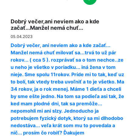
Dobrý večer,ani neviem ako a kde
začať...Manžel nemá chuť...
05.04.2023
Dobrý večer, ani neviem ako a kde začať...
Manžel nemá chuť milovať sa...trvá to už pár
rokov... ( cca 5 ). rozprávať sa o tom nechce..ze
u neho je všetko v poriadku... iná žena v tom
nieje. Sme spolu 11rokov. Príde mi to tak, keď uz
to bolí, tak vtedy treba uvoľniť a to je všetko. Ma
34 rokov, ja o rok menej. Máme 1 dieťa a chceli
by sme ešte jedno. Na tom sa podieľa asi tak, že
ked mam plodné dni, tak sa premôže...
nepomohli mi ani slzy. Jednoducho ja
potrebujem fyzický dotyk, ktorý sa mi dlhodobo
nedostáva... veľa krát som mu to povedala a
nič... prosím čo robiť? Ďakujem