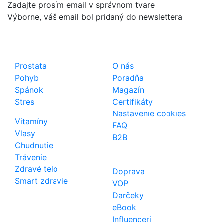
Zadajte prosím email v správnom tvare
Výborne, váš email bol pridaný do newslettera
Shop
Dôležité odkazy
Prostata
O nás
Pohyb
Poradňa
Spánok
Magazín
Stres
Certifikáty
Nastavenie cookies
Vitamíny
FAQ
Vlasy
B2B
Chudnutie
Trávenie
Zdravé telo
Doprava
Smart zdravie
VOP
Darčeky
eBook
Influenceri