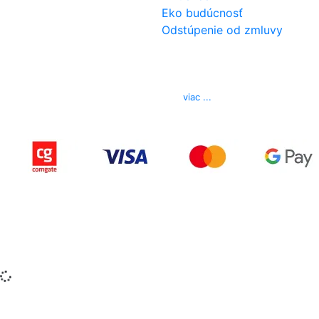
Eko budúcnosť
Odstúpenie od zmluvy
Kontakt
Telefón
0850 444 777
E-mail
info@izerex.sk
viac ...
Copyright © 2015-2025 iZerex.sk Všetky práva
vyhradené.
izerex.sk
izerex.cz
izerex.hu