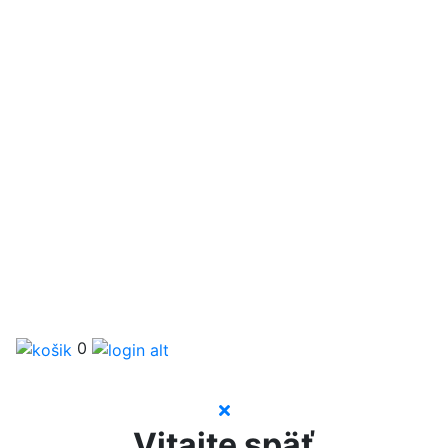
0
Vitajte späť