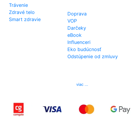
Trávenie
Zdravé telo
Doprava
Smart zdravie
VOP
Darčeky
eBook
Influenceri
Eko budúcnosť
Odstúpenie od zmluvy
Kontakt
Telefón
0850 444 777
E-mail
info@izerex.sk
viac ...
Copyright © 2015-2025 iZerex.sk Všetky práva
vyhradené.