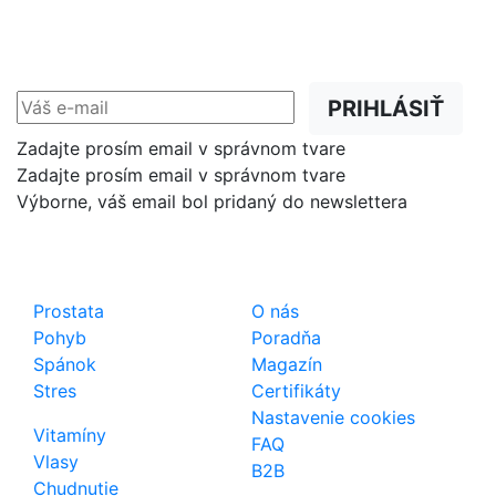
NEWSLETTER
Zľavy, akcie a novinky
prednostne na Váš e-mail.
PRIHLÁSIŤ
Zadajte prosím email v správnom tvare
Zadajte prosím email v správnom tvare
Výborne, váš email bol pridaný do newslettera
Shop
Dôležité odkazy
Prostata
O nás
Pohyb
Poradňa
Spánok
Magazín
Stres
Certifikáty
Nastavenie cookies
Vitamíny
FAQ
Vlasy
B2B
Chudnutie