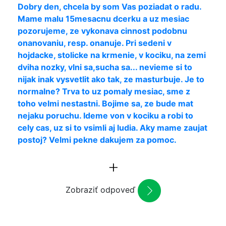
Dobry den, chcela by som Vas poziadat o radu.
Mame malu 15mesacnu dcerku a uz mesiac
pozorujeme, ze vykonava cinnost podobnu
onanovaniu, resp. onanuje. Pri sedeni v
hojdacke, stolicke na krmenie, v kociku, na zemi
dviha nozky, vlni sa,sucha sa... nevieme si to
nijak inak vysvetlit ako tak, ze masturbuje. Je to
normalne? Trva to uz pomaly mesiac, sme z
toho velmi nestastni. Bojime sa, ze bude mat
nejaku poruchu. Ideme von v kociku a robi to
cely cas, uz si to vsimli aj ludia. Aky mame zaujat
postoj? Velmi pekne dakujem za pomoc.
Zobraziť odpoveď