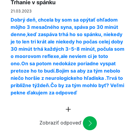
Trhanie v spánku
21.03.2023
Dobrý deň, chcela by som sa opýtať ohľadom
môjho 3 mesačného syna, spáva po 30 minút
denne,keď zaspáva trhá ho so spánku, niekedy
je to len tri krát ale niekedy ho počas celej doby
30 minút trhá každých 3-5-8 minút, počula som
o moorovom reflexe,ale neviem ci je toto
ono.On sa potom nedokáze poriadne vyspat
pretoze ho to budí.Bojim sa aby za tým nebolo
niečo horšie z neurologickeho hľadiska .Trvá to
približne týždeň.Čo by za tým mohlo byť? Veľmi
pekne ďakujem za odpoveď
Zobraziť odpoveď