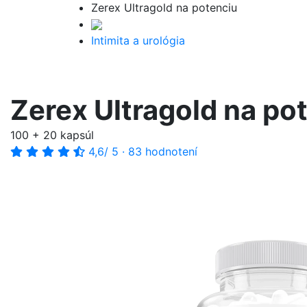
Zerex Ultragold na potenciu
Intimita a urológia
Zerex Ultragold na po
100 + 20 kapsúl
4,6
/ 5
·
83 hodnotení