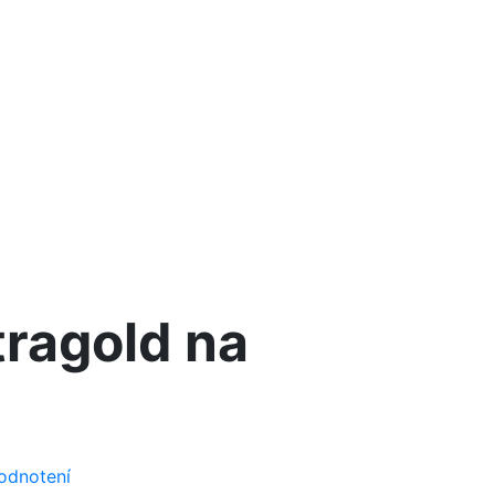
tragold na
odnotení