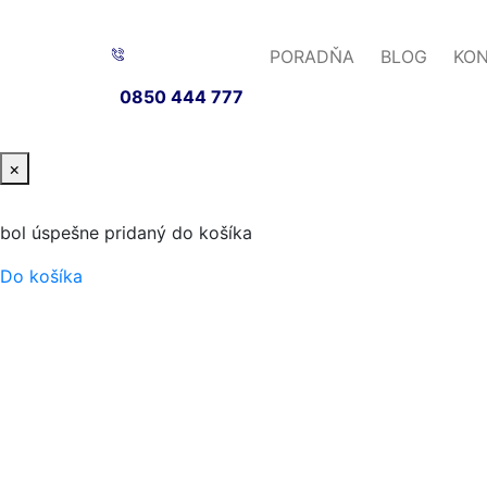
PORADŇA
BLOG
KO
0850 444 777
×
bol úspešne pridaný do košíka
Do košíka