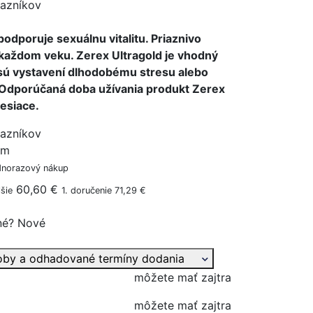
azníkov
odporuje sexuálnu vitalitu. Priaznivo
 každom veku. Zerex Ultragold je vhodný
 sú vystavení dlhodobému stresu alebo
. Odporúčaná doba užívania produkt Zerex
esiace.
azníkov
ým
dnorazový nákup
60,60 €
šie
1. doručenie 71,29 €
né?
Nové
oby a odhadované termíny dodania
môžete mať zajtra
môžete mať zajtra