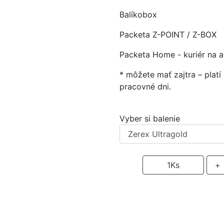
Balíkobox
Packeta Z-POINT / Z-BOX
Packeta Home - kuriér na 
* môžete mať zajtra – plat
pracovné dni.
Vyber si balenie
-
1
Ks
+
P