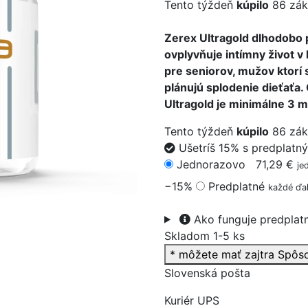
Tento týždeň
kúpilo
86 zák
Zerex Ultragold dlhodobo p
ovplyvňuje intímny život v
pre seniorov, mužov ktorí
>
plánujú splodenie dieťaťa
Ultragold je minimálne 3 m
Tento týždeň
kúpilo
86 zák
Ušetríš 15% s predplatn
Jednorazovo
71,29 €
je
−15%
Predplatné
každé ďal
Ako funguje predplat
Skladom 1-5 ks
* môžete mať zajtra
Spôs
Slovenská pošta
Kuriér UPS