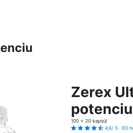
tenciu
Zerex Ul
potenciu
100 + 20 kapsúl
4,6
/ 5
·
83 h