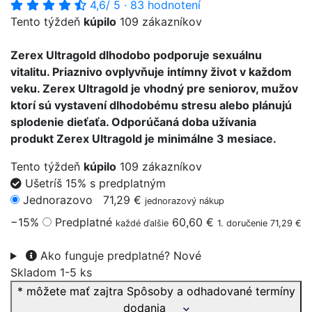
4,6
/ 5
·
83 hodnotení
Tento týždeň
kúpilo
109 zákazníkov
Zerex Ultragold dlhodobo podporuje sexuálnu
vitalitu. Priaznivo ovplyvňuje intímny život v každom
veku. Zerex Ultragold je vhodný pre seniorov, mužov
ktorí sú vystavení dlhodobému stresu alebo plánujú
splodenie dieťaťa. Odporúčaná doba užívania
produkt Zerex Ultragold je minimálne 3 mesiace.
Tento týždeň
kúpilo
109 zákazníkov
Ušetríš 15% s predplatným
Jednorazovo
71,29 €
jednorazový nákup
−15%
Predplatné
60,60 €
každé ďalšie
1. doručenie 71,29 €
Ako funguje predplatné?
Nové
Skladom 1-5 ks
* môžete mať zajtra
Spôsoby a odhadované termíny
dodania