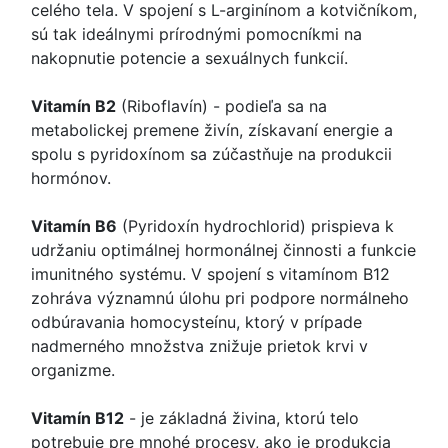
celého tela. V spojení s L-arginínom a kotvičníkom,
sú tak ideálnymi prírodnými pomocníkmi na
nakopnutie potencie a sexuálnych funkcií.
Vitamín B2
(Riboflavín) - podieľa sa na
metabolickej premene živín, získavaní energie a
spolu s pyridoxínom sa zúčastňuje na produkcii
hormónov.
Vitamín B6
(Pyridoxín hydrochlorid) prispieva k
udržaniu optimálnej hormonálnej činnosti a funkcie
imunitného systému. V spojení s vitamínom B12
zohráva významnú úlohu pri podpore normálneho
odbúravania homocysteínu, ktorý v prípade
nadmerného množstva znižuje prietok krvi v
organizme.
Vitamín B12
- je základná živina, ktorú telo
potrebuje pre mnohé procesy, ako je produkcia