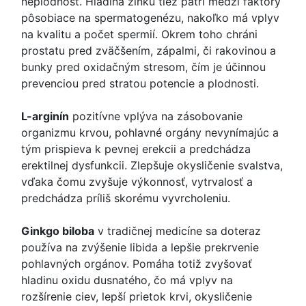
neplodnosť. Hladina zinku tiež patrí medzi faktory
pôsobiace na spermatogenézu, nakoľko má vplyv
na kvalitu a počet spermií. Okrem toho chráni
prostatu pred zväčšením, zápalmi, či rakovinou a
bunky pred oxidačným stresom, čím je účinnou
prevenciou pred stratou potencie a plodnosti.
L-arginín
pozitívne vplýva na zásobovanie
organizmu krvou, pohlavné orgány nevynímajúc a
tým prispieva k pevnej erekcii a predchádza
erektilnej dysfunkcii. Zlepšuje okysličenie svalstva,
vďaka čomu zvyšuje výkonnosť, vytrvalosť a
predchádza príliš skorému vyvrcholeniu.
Ginkgo biloba
v tradičnej medicíne sa doteraz
používa na zvýšenie libida a lepšie prekrvenie
pohlavných orgánov. Pomáha totiž zvyšovať
hladinu oxidu dusnatého, čo má vplyv na
rozšírenie ciev, lepší prietok krvi, okysličenie