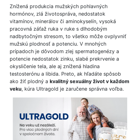
Znížená produkcia mužských pohlavných
hormónov, zlá životospráva, nedostatok
vitamínov, minerálov či aminokyselín, vysoká
pracovná záťaž ruka v ruke s dlhodobým
nadbytočným stresom, to všetko môže ovplyvniť
mužskú plodnosť a potenciu. V mnohých
prípadoch je dôvodom zlej spermatogenézy a
potencie nedostatok zinku, slabé prekrvenie a
okysličenie tela, ale aj znížená hladina
testosterónu a libida. Preto, ak hľadáte spôsob
ako žiť plodný a
kvalitný sexuálny život v každom
veku
, kúra Ultragold je zaručene správna voľba.