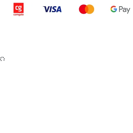
Copyright © 2015-2025 iZerex.sk Všetky práva
vyhradené.
izerex.sk
izerex.cz
izerex.hu