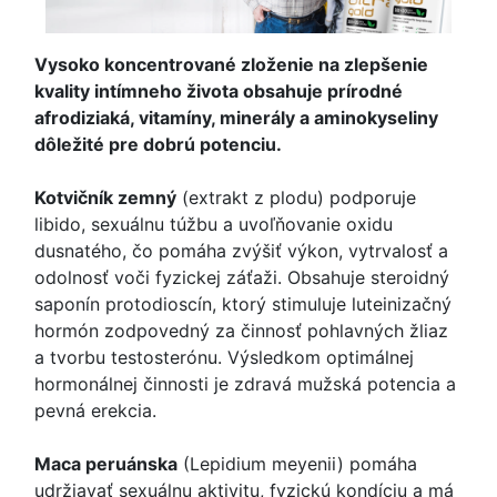
Vysoko koncentrované zloženie na zlepšenie
kvality intímneho života obsahuje prírodné
afrodiziaká, vitamíny, minerály a aminokyseliny
dôležité pre dobrú potenciu.
Kotvičník zemný
(extrakt z plodu) podporuje
libido, sexuálnu túžbu a uvoľňovanie oxidu
dusnatého, čo pomáha zvýšiť výkon, vytrvalosť a
odolnosť voči fyzickej záťaži. Obsahuje steroidný
saponín protodioscín, ktorý stimuluje luteinizačný
hormón zodpovedný za činnosť pohlavných žliaz
a tvorbu testosterónu. Výsledkom optimálnej
hormonálnej činnosti je zdravá mužská potencia a
pevná erekcia.
Maca peruánska
(Lepidium meyenii) pomáha
udržiavať sexuálnu aktivitu, fyzickú kondíciu a má