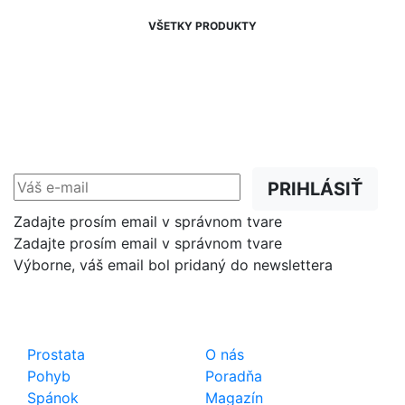
VŠETKY PRODUKTY
NEWSLETTER
Zľavy, akcie a novinky
prednostne na Váš e-mail.
PRIHLÁSIŤ
Zadajte prosím email v správnom tvare
Zadajte prosím email v správnom tvare
Výborne, váš email bol pridaný do newslettera
Shop
Dôležité odkazy
Prostata
O nás
Pohyb
Poradňa
Spánok
Magazín