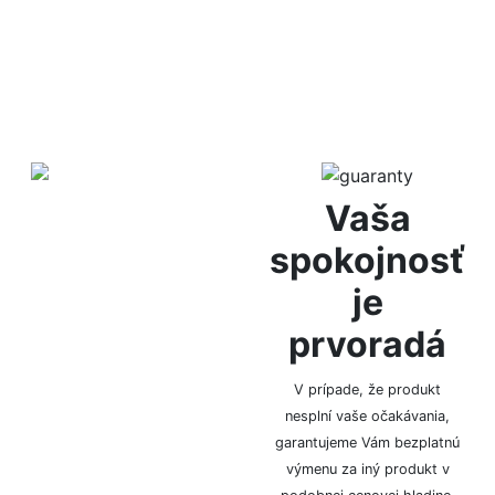
Diskrétne
Vaša
balenie
spokojnosť
je
Za anonymitu Vám ručíme
prvoradá
vďaka diskrétnemu
baleniu, bez označenia
logom či značkou.
V prípade, že produkt
nesplní vaše očakávania,
garantujeme Vám bezplatnú
výmenu za iný produkt v