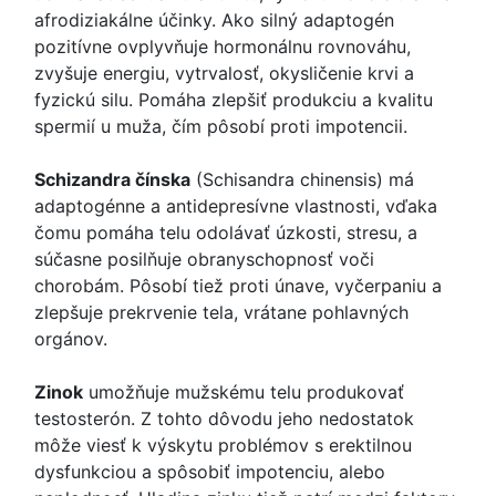
afrodiziakálne účinky. Ako silný adaptogén
pozitívne ovplyvňuje hormonálnu rovnováhu,
zvyšuje energiu, vytrvalosť, okysličenie krvi a
fyzickú silu. Pomáha zlepšiť produkciu a kvalitu
spermií u muža, čím pôsobí proti impotencii.
Schizandra čínska
(Schisandra chinensis) má
adaptogénne a antidepresívne vlastnosti, vďaka
čomu pomáha telu odolávať úzkosti, stresu, a
súčasne posilňuje obranyschopnosť voči
chorobám. Pôsobí tiež proti únave, vyčerpaniu a
zlepšuje prekrvenie tela, vrátane pohlavných
orgánov.
Zinok
umožňuje mužskému telu produkovať
testosterón. Z tohto dôvodu jeho nedostatok
môže viesť k výskytu problémov s erektilnou
dysfunkciou a spôsobiť impotenciu, alebo