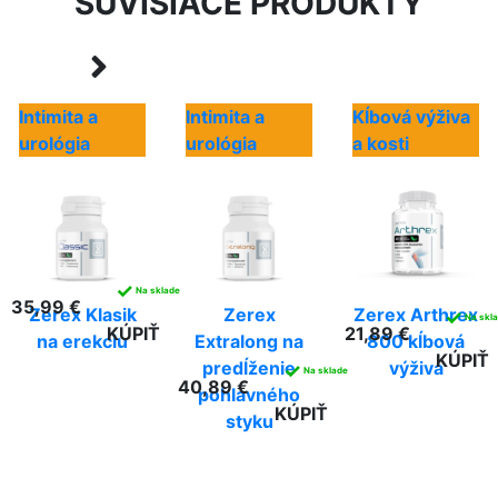
SÚVISIACE PRODUKTY
Intimita a
Intimita a
Kĺbová výživa
urológia
urológia
a kosti
✓
Na sklade
35,99 €
Zerex Klasik
Zerex
Zerex Arthrex
✓
Na skl
KÚPIŤ
21,89 €
na erekciu
Extralong na
800 kĺbová
KÚPIŤ
predĺženie
výživa
✓
Na sklade
40,89 €
pohlavného
KÚPIŤ
styku