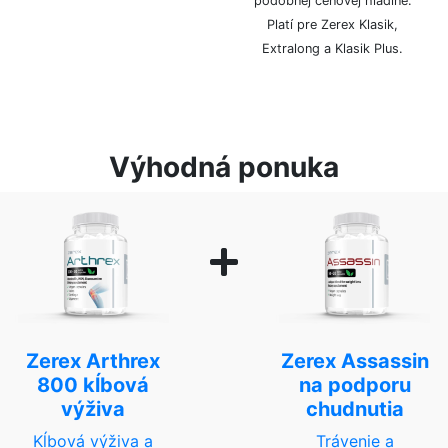
podobnej cenovej hladine.
Platí pre Zerex Klasik,
Extralong a Klasik Plus.
Výhodná ponuka
Zerex Arthrex
Zerex Assassin
800 kĺbová
na podporu
výživa
chudnutia
Kĺbová výživa a
Trávenie a