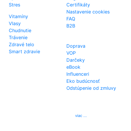
Stres
Certifikáty
Nastavenie cookies
Vitamíny
FAQ
Vlasy
B2B
Chudnutie
Trávenie
Zdravé telo
Doprava
Smart zdravie
VOP
Darčeky
eBook
Influenceri
Eko budúcnosť
Odstúpenie od zmluvy
Kontakt
Telefón
0850 444 777
E-mail
info@izerex.sk
viac ...