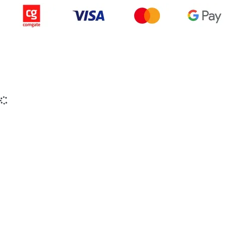
Copyright © 2015-2025 iZerex.sk Všetky práva
vyhradené.
izerex.sk
izerex.cz
izerex.hu