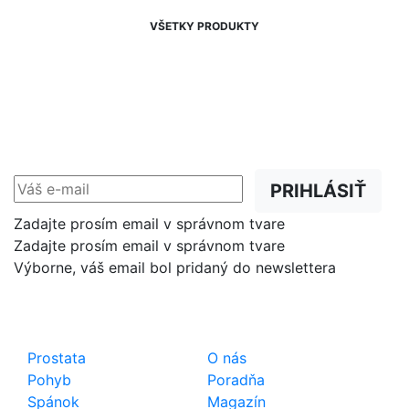
VŠETKY PRODUKTY
NEWSLETTER
Zľavy, akcie a novinky
prednostne na Váš e-mail.
PRIHLÁSIŤ
Zadajte prosím email v správnom tvare
Zadajte prosím email v správnom tvare
Výborne, váš email bol pridaný do newslettera
Shop
Dôležité odkazy
Prostata
O nás
Pohyb
Poradňa
Spánok
Magazín