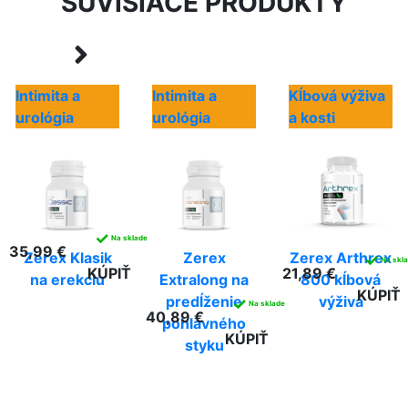
SÚVISIACE PRODUKTY
Intimita a
Intimita a
Kĺbová výživa
urológia
urológia
a kosti
✓
Na sklade
35,99 €
Zerex Klasik
Zerex
Zerex Arthrex
✓
Na skl
KÚPIŤ
21,89 €
na erekciu
Extralong na
800 kĺbová
KÚPIŤ
predĺženie
výživa
✓
Na sklade
40,89 €
pohlavného
KÚPIŤ
styku