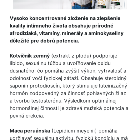
Vysoko koncentrované zloženie na zlepšenie
kvality intímneho života obsahuje prírodné
afrodiziaká, vitamíny, minerály a aminokyseliny
dôležité pre dobrú potenciu.
Kotvičník zemný
(extrakt z plodu) podporuje
libido, sexuálnu túžbu a uvoľňovanie oxidu
dusnatého, čo pomáha zvýšiť výkon, vytrvalosť a
odolnosť voči fyzickej záťaži. Obsahuje steroidný
saponín protodioscín, ktorý stimuluje luteinizačný
hormón zodpovedný za činnosť pohlavných žliaz
a tvorbu testosterónu. Výsledkom optimálnej
hormonálnej činnosti je zdravá mužská potencia a
pevná erekcia.
Maca peruánska
(Lepidium meyenii) pomáha
udržiavať sexuálnu aktivitu, fyzickú kondíciu a má