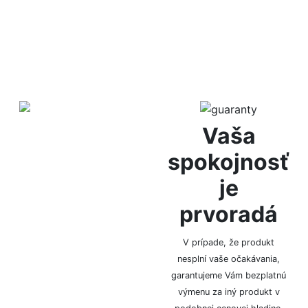
Diskrétne
Vaša
balenie
spokojnosť
je
Za anonymitu Vám ručíme
prvoradá
vďaka diskrétnemu
baleniu, bez označenia
logom či značkou.
V prípade, že produkt
nesplní vaše očakávania,
garantujeme Vám bezplatnú
výmenu za iný produkt v