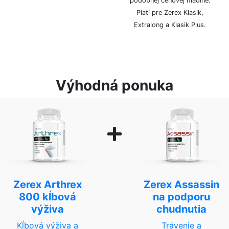
podobnej cenovej hladine.
Platí pre Zerex Klasik,
Extralong a Klasik Plus.
Výhodná ponuka
Zerex Arthrex
Zerex Assassin
800 kĺbová
na podporu
výživa
chudnutia
Kĺbová výživa a
Trávenie a