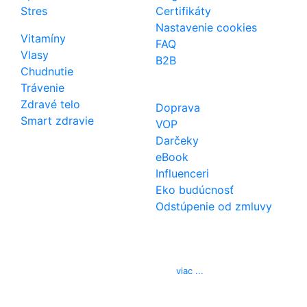
Stres
Certifikáty
Nastavenie cookies
Vitamíny
FAQ
Vlasy
B2B
Chudnutie
Trávenie
Zdravé telo
Doprava
Smart zdravie
VOP
Darčeky
eBook
Influenceri
Eko budúcnosť
Odstúpenie od zmluvy
Kontakt
Telefón
0850 444 777
E-mail
info@izerex.sk
viac ...