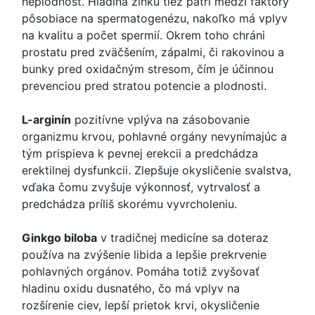
neplodnosť. Hladina zinku tiež patrí medzi faktory
pôsobiace na spermatogenézu, nakoľko má vplyv
na kvalitu a počet spermií. Okrem toho chráni
prostatu pred zväčšením, zápalmi, či rakovinou a
bunky pred oxidačným stresom, čím je účinnou
prevenciou pred stratou potencie a plodnosti.
L-arginín
pozitívne vplýva na zásobovanie
organizmu krvou, pohlavné orgány nevynímajúc a
tým prispieva k pevnej erekcii a predchádza
erektilnej dysfunkcii. Zlepšuje okysličenie svalstva,
vďaka čomu zvyšuje výkonnosť, vytrvalosť a
predchádza príliš skorému vyvrcholeniu.
Ginkgo biloba
v tradičnej medicíne sa doteraz
používa na zvýšenie libida a lepšie prekrvenie
pohlavných orgánov. Pomáha totiž zvyšovať
hladinu oxidu dusnatého, čo má vplyv na
rozšírenie ciev, lepší prietok krvi, okysličenie