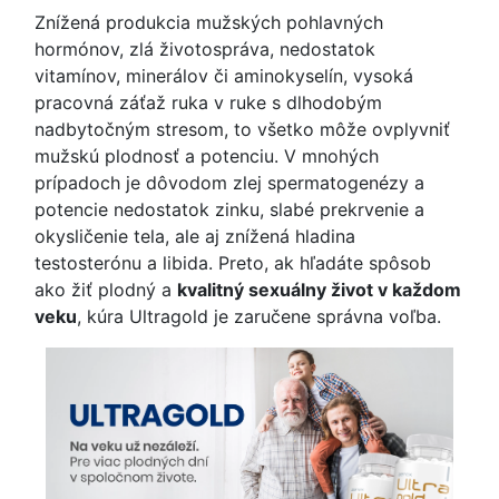
Znížená produkcia mužských pohlavných
hormónov, zlá životospráva, nedostatok
vitamínov, minerálov či aminokyselín, vysoká
pracovná záťaž ruka v ruke s dlhodobým
nadbytočným stresom, to všetko môže ovplyvniť
mužskú plodnosť a potenciu. V mnohých
prípadoch je dôvodom zlej spermatogenézy a
potencie nedostatok zinku, slabé prekrvenie a
okysličenie tela, ale aj znížená hladina
testosterónu a libida. Preto, ak hľadáte spôsob
ako žiť plodný a
kvalitný sexuálny život v každom
veku
, kúra Ultragold je zaručene správna voľba.