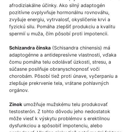
afrodiziakálne účinky. Ako silný adaptogén
pozitívne ovplyvňuje hormonálnu rovnováhu,
zvyšuje energiu, vytrvalosť, okysličenie krvi a
fyzickú silu. Pomáha zlepšiť produkciu a kvalitu
spermií u muža, čím pôsobí proti impotencii.
Schizandra čínska
(Schisandra chinensis) má
adaptogénne a antidepresívne vlastnosti, vďaka
čomu pomáha telu odolávať úzkosti, stresu, a
súčasne posilňuje obranyschopnosť voči
chorobám. Pôsobí tiež proti únave, vyčerpaniu a
zlepšuje prekrvenie tela, vrátane pohlavných
orgánov.
Zinok
umožňuje mužskému telu produkovať
testosterón. Z tohto dôvodu jeho nedostatok
môže viesť k výskytu problémov s erektilnou
dysfunkciou a spôsobiť impotenciu, alebo