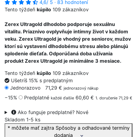
4,6
/ 5
·
83 hodnotení
Tento týždeň
kúpilo
109 zákazníkov
Zerex Ultragold dlhodobo podporuje sexuálnu
vitalitu. Priaznivo ovplyvňuje intímny život v každom
veku. Zerex Ultragold je vhodný pre seniorov, mužov
ktorí sú vystavení dlhodobému stresu alebo plánujú
splodenie dieťaťa. Odporúčaná doba užívania
produkt Zerex Ultragold je minimálne 3 mesiace.
Tento týždeň
kúpilo
109 zákazníkov
Ušetríš 15% s predplatným
Jednorazovo
71,29 €
jednorazový nákup
−15%
Predplatné
60,60 €
každé ďalšie
1. doručenie 71,29 €
Ako funguje predplatné?
Nové
Skladom 1-5 ks
* môžete mať zajtra
Spôsoby a odhadované termíny
dodania