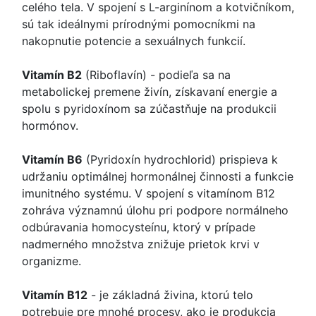
celého tela. V spojení s L-arginínom a kotvičníkom,
sú tak ideálnymi prírodnými pomocníkmi na
nakopnutie potencie a sexuálnych funkcií.
Vitamín B2
(Riboflavín) - podieľa sa na
metabolickej premene živín, získavaní energie a
spolu s pyridoxínom sa zúčastňuje na produkcii
hormónov.
Vitamín B6
(Pyridoxín hydrochlorid) prispieva k
udržaniu optimálnej hormonálnej činnosti a funkcie
imunitného systému. V spojení s vitamínom B12
zohráva významnú úlohu pri podpore normálneho
odbúravania homocysteínu, ktorý v prípade
nadmerného množstva znižuje prietok krvi v
organizme.
Vitamín B12
- je základná živina, ktorú telo
potrebuje pre mnohé procesy, ako je produkcia