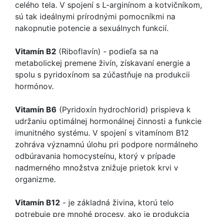
celého tela. V spojení s L-arginínom a kotvičníkom,
sú tak ideálnymi prírodnými pomocníkmi na
nakopnutie potencie a sexuálnych funkcií.
Vitamín B2
(Riboflavín) - podieľa sa na
metabolickej premene živín, získavaní energie a
spolu s pyridoxínom sa zúčastňuje na produkcii
hormónov.
Vitamín B6
(Pyridoxín hydrochlorid) prispieva k
udržaniu optimálnej hormonálnej činnosti a funkcie
imunitného systému. V spojení s vitamínom B12
zohráva významnú úlohu pri podpore normálneho
odbúravania homocysteínu, ktorý v prípade
nadmerného množstva znižuje prietok krvi v
organizme.
Vitamín B12
- je základná živina, ktorú telo
potrebuje pre mnohé procesy, ako je produkcia