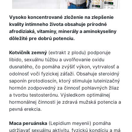
Vysoko koncentrované zloženie na zlepšenie
kvality intímneho života obsahuje prírodné
afrodiziaká, vitamíny, minerály a aminokyseliny
dôležité pre dobrú potenciu.
Kotvičník zemný
(extrakt z plodu) podporuje
libido, sexuálnu túžbu a uvoľňovanie oxidu
dusnatého, čo pomáha zvýšiť výkon, vytrvalosť a
odolnosť voči fyzickej záťaži. Obsahuje steroidný
saponín protodioscín, ktorý stimuluje luteinizačný
hormón zodpovedný za činnosť pohlavných žliaz
a tvorbu testosterónu. Výsledkom optimálnej
hormonálnej činnosti je zdravá mužská potencia a
pevná erekcia.
Maca peruánska
(Lepidium meyenii) pomáha
udržiavať sexuálnu aktivitu, fyzickú kondíciu a má