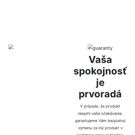
Diskrétne
Vaša
balenie
spokojnosť
je
Za anonymitu Vám ručíme
prvoradá
vďaka diskrétnemu
baleniu, bez označenia
logom či značkou.
V prípade, že produkt
nesplní vaše očakávania,
garantujeme Vám bezplatnú
výmenu za iný produkt v