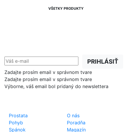
VŠETKY PRODUKTY
NEWSLETTER
Zľavy, akcie a novinky
prednostne na Váš e-mail.
PRIHLÁSIŤ
Zadajte prosím email v správnom tvare
Zadajte prosím email v správnom tvare
Výborne, váš email bol pridaný do newslettera
Shop
Dôležité odkazy
Prostata
O nás
Pohyb
Poradňa
Spánok
Magazín