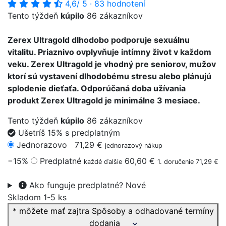
4,6
/ 5
·
83 hodnotení
Tento týždeň
kúpilo
86 zákazníkov
Zerex Ultragold dlhodobo podporuje sexuálnu
vitalitu. Priaznivo ovplyvňuje intímny život v každom
veku. Zerex Ultragold je vhodný pre seniorov, mužov
ktorí sú vystavení dlhodobému stresu alebo plánujú
splodenie dieťaťa. Odporúčaná doba užívania
produkt Zerex Ultragold je minimálne 3 mesiace.
Tento týždeň
kúpilo
86 zákazníkov
Ušetríš 15% s predplatným
Jednorazovo
71,29 €
jednorazový nákup
−15%
Predplatné
60,60 €
každé ďalšie
1. doručenie 71,29 €
Ako funguje predplatné?
Nové
Skladom 1-5 ks
* môžete mať zajtra
Spôsoby a odhadované termíny
dodania