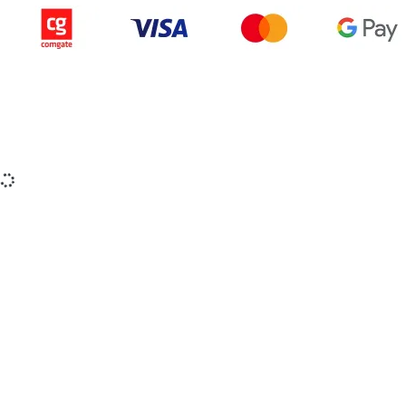
Copyright © 2015-2025 iZerex.sk Všetky práva
vyhradené.
izerex.sk
izerex.cz
izerex.hu