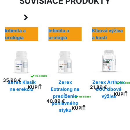
SÚVISIACE PRODUKTY
Intimita a
Intimita a
Kĺbová výživa
urológia
urológia
a kosti
✓
Na sklade
35,99 €
Zerex Klasik
Zerex
Zerex Arthrex
✓
Na skl
KÚPIŤ
21,89 €
na erekciu
Extralong na
800 kĺbová
KÚPIŤ
predĺženie
výživa
✓
Na sklade
40,89 €
pohlavného
KÚPIŤ
styku