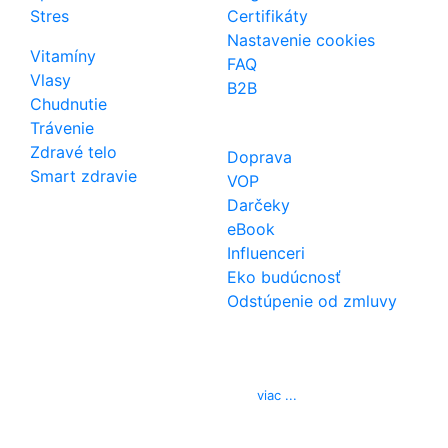
Stres
Certifikáty
Nastavenie cookies
Vitamíny
FAQ
Vlasy
B2B
Chudnutie
Trávenie
Zdravé telo
Doprava
Smart zdravie
VOP
Darčeky
eBook
Influenceri
Eko budúcnosť
Odstúpenie od zmluvy
Kontakt
Telefón
0850 444 777
E-mail
info@izerex.sk
viac ...