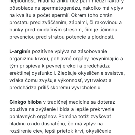
neplodnosť. Hladina zinku tiež patrí medzi faktory
pôsobiace na spermatogenézu, nakoľko má vplyv
na kvalitu a počet spermií. Okrem toho chráni
prostatu pred zväčšením, zápalmi, či rakovinou a
bunky pred oxidačným stresom, čím je účinnou
prevenciou pred stratou potencie a plodnosti.
L-arginín
pozitívne vplýva na zásobovanie
organizmu krvou, pohlavné orgány nevynímajúc a
tým prispieva k pevnej erekcii a predchádza
erektilnej dysfunkcii. Zlepšuje okysličenie svalstva,
vďaka čomu zvyšuje výkonnosť, vytrvalosť a
predchádza príliš skorému vyvrcholeniu.
Ginkgo biloba
v tradičnej medicíne sa doteraz
používa na zvýšenie libida a lepšie prekrvenie
pohlavných orgánov. Pomáha totiž zvyšovať
hladinu oxidu dusnatého, čo má vplyv na
rozšírenie ciev, lepší prietok krvi, okysličenie