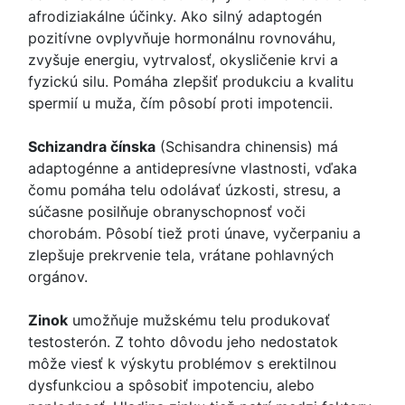
afrodiziakálne účinky. Ako silný adaptogén
pozitívne ovplyvňuje hormonálnu rovnováhu,
zvyšuje energiu, vytrvalosť, okysličenie krvi a
fyzickú silu. Pomáha zlepšiť produkciu a kvalitu
spermií u muža, čím pôsobí proti impotencii.
Schizandra čínska
(Schisandra chinensis) má
adaptogénne a antidepresívne vlastnosti, vďaka
čomu pomáha telu odolávať úzkosti, stresu, a
súčasne posilňuje obranyschopnosť voči
chorobám. Pôsobí tiež proti únave, vyčerpaniu a
zlepšuje prekrvenie tela, vrátane pohlavných
orgánov.
Zinok
umožňuje mužskému telu produkovať
testosterón. Z tohto dôvodu jeho nedostatok
môže viesť k výskytu problémov s erektilnou
dysfunkciou a spôsobiť impotenciu, alebo