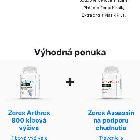
podobnej cenovej hladine.
Platí pre Zerex Klasik,
Extralong a Klasik Plus.
Výhodná ponuka
Zerex Arthrex
Zerex Assassin
800 kĺbová
na podporu
výživa
chudnutia
Kĺbová výživa a
Trávenie a