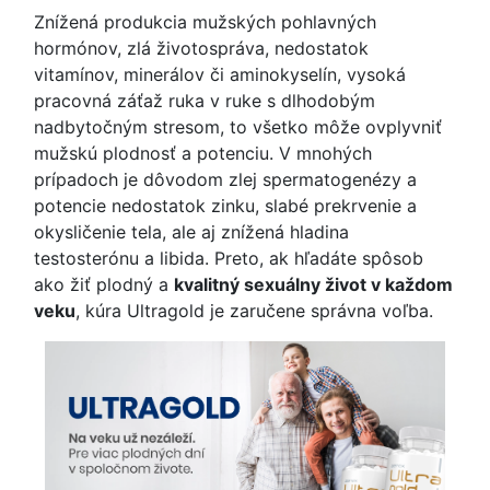
Znížená produkcia mužských pohlavných
hormónov, zlá životospráva, nedostatok
vitamínov, minerálov či aminokyselín, vysoká
pracovná záťaž ruka v ruke s dlhodobým
nadbytočným stresom, to všetko môže ovplyvniť
mužskú plodnosť a potenciu. V mnohých
prípadoch je dôvodom zlej spermatogenézy a
potencie nedostatok zinku, slabé prekrvenie a
okysličenie tela, ale aj znížená hladina
testosterónu a libida. Preto, ak hľadáte spôsob
ako žiť plodný a
kvalitný sexuálny život v každom
veku
, kúra Ultragold je zaručene správna voľba.