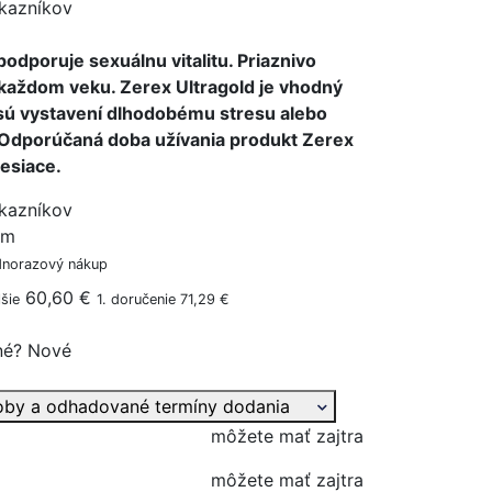
kazníkov
odporuje sexuálnu vitalitu. Priaznivo
 každom veku. Zerex Ultragold je vhodný
 sú vystavení dlhodobému stresu alebo
. Odporúčaná doba užívania produkt Zerex
esiace.
kazníkov
ým
dnorazový nákup
60,60 €
šie
1. doručenie 71,29 €
né?
Nové
oby a odhadované termíny dodania
môžete mať zajtra
môžete mať zajtra