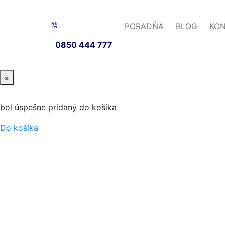
PORADŇA
BLOG
KO
0850 444 777
×
bol úspešne pridaný do košíka
Do košíka