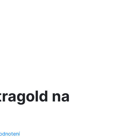
tragold na
odnotení