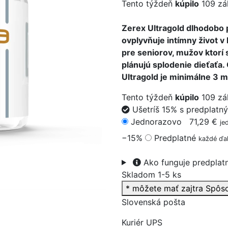
Tento týždeň
kúpilo
109 zá
Zerex Ultragold dlhodobo p
ovplyvňuje intímny život v
pre seniorov, mužov ktorí
>
plánujú splodenie dieťaťa
Ultragold je minimálne 3 m
Tento týždeň
kúpilo
109 zá
Ušetríš 15% s predplatn
Jednorazovo
71,29 €
je
−15%
Predplatné
každé ďal
Ako funguje predplat
Skladom 1-5 ks
* môžete mať zajtra
Spôs
Slovenská pošta
Kuriér UPS