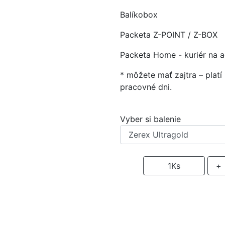
Balíkobox
Packeta Z-POINT / Z-BOX
Packeta Home - kuriér na 
* môžete mať zajtra – plat
pracovné dni.
Vyber si balenie
-
1
Ks
+
P