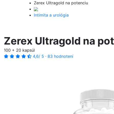
Zerex Ultragold na potenciu
Intimita a urológia
Zerex Ultragold na po
100 + 20 kapsúl
4,6
/ 5
·
83 hodnotení