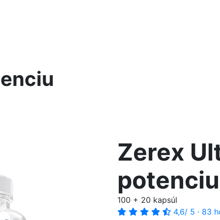
tenciu
Zerex Ul
potenciu
100 + 20 kapsúl
4,6
/ 5
·
83 h