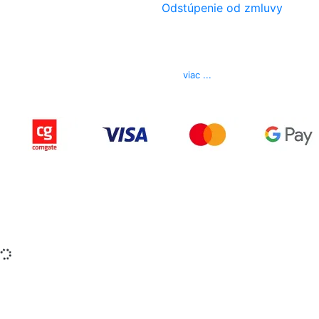
Odstúpenie od zmluvy
Kontakt
Telefón
0850 444 777
E-mail
info@izerex.sk
viac ...
Copyright © 2015-2025 iZerex.sk Všetky práva
vyhradené.
izerex.sk
izerex.cz
izerex.hu