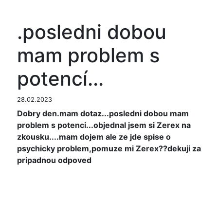
.posledni dobou
mam problem s
potencí...
28.02.2023
Dobry den.mam dotaz...posledni dobou mam
problem s potenci...objednal jsem si Zerex na
zkousku....mam dojem ale ze jde spise o
psychicky problem,pomuze mi Zerex??dekuji za
pripadnou odpoved
Většina případů erektilní dysfunkce má původ ve
více než jedné příčině. Jinými slovy, poruchy