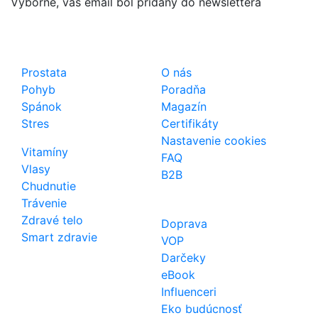
Výborne, váš email bol pridaný do newslettera
Shop
Dôležité odkazy
Prostata
O nás
Pohyb
Poradňa
Spánok
Magazín
Stres
Certifikáty
Nastavenie cookies
Vitamíny
FAQ
Vlasy
B2B
Chudnutie
Trávenie
Zdravé telo
Doprava
Smart zdravie
VOP
Darčeky
eBook
Influenceri
Eko budúcnosť