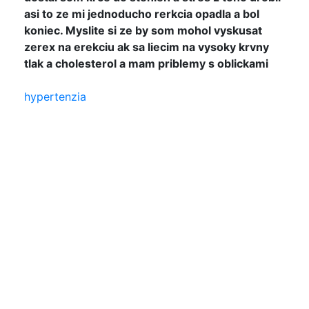
asi to ze mi jednoducho rerkcia opadla a bol
koniec. Myslite si ze by som mohol vyskusat
zerex na erekciu ak sa liecim na vysoky krvny
tlak a cholesterol a mam priblemy s oblickami
hypertenzia
Při dalších pokusech o koitus s touž partnerkou
se to možná už zlepšilo? Co se týče aktivit
orálně genitálních, své subjektivní potřeby
popřípadě můžete partnerce za vyladěné
atmosféry taktním způsobem předestřít. Pro
užívání výživového doplňku Zerex nevadí
zvýšená hladina cholesterolu. A rovněž nevadí
zvýšený krevní tlak, pokud jeho hodnoty nejsou
výrazně kolísající. V rámci této poradny si prosím
přečtěte můj souhrnný článek „Moderní podpora