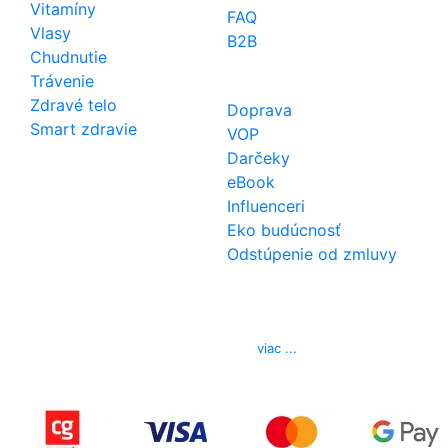
Vitamíny
FAQ
Vlasy
B2B
Chudnutie
Trávenie
Zdravé telo
Doprava
Smart zdravie
VOP
Darčeky
eBook
Influenceri
Eko budúcnosť
Odstúpenie od zmluvy
Kontakt
Telefón
0850 444 777
E-mail
info@izerex.sk
viac ...