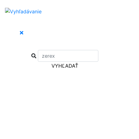
VYHĽADAŤ