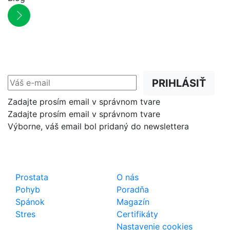
NEWSLETTER
Zľavy, akcie a novinky
prednostne na Váš e-mail.
PRIHLÁSIŤ
Zadajte prosím email v správnom tvare
Zadajte prosím email v správnom tvare
Výborne, váš email bol pridaný do newslettera
Shop
Dôležité odkazy
Prostata
O nás
Pohyb
Poradňa
Spánok
Magazín
Stres
Certifikáty
Nastavenie cookies