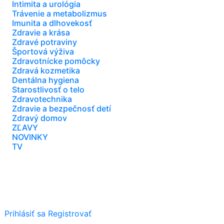
Intimita a urológia
Trávenie a metabolizmus
Imunita a dlhovekosť
Zdravie a krása
Zdravé potraviny
Športová výživa
Zdravotnícke pomôcky
Zdravá kozmetika
Dentálna hygiena
Starostlivosť o telo
Zdravotechnika
Zdravie a bezpečnosť detí
Zdravý domov
ZĽAVY
NOVINKY
TV
Prihlásiť sa
Registrovať