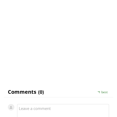
sexuálního zdraví“. V něm zakazuji Zerex užívat
(mimo jiné) v případech „závažné poruchy funkce
jater nebo ledvin“. Vy ve svém dotazu žel
neupřesňujete, zda jsou Vaše problémy s
ledvinami (obličkami) lehké, mírné, nebo naopak
těžší. Pokud Váš praktický lékař, popřípadě
specialista nefrolog, nehodnotí čili nepovažuje
fungování Vašich ledvin za závažně zhoršené
oproti normě, tak v takovém případě byste Zerex
mohl bez obav užívat.
MUDr. Václav Urbánek, CSc.