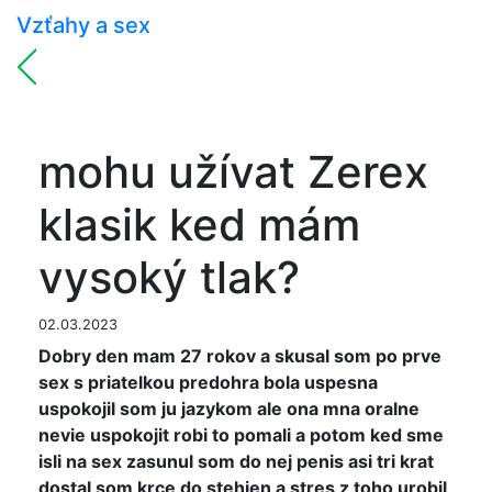
Vzťahy a sex
mohu užívat Zerex
klasik ked mám
vysoký tlak?
02.03.2023
Dobry den mam 27 rokov a skusal som po prve
sex s priatelkou predohra bola uspesna
uspokojil som ju jazykom ale ona mna oralne
nevie uspokojit robi to pomali a potom ked sme
isli na sex zasunul som do nej penis asi tri krat
dostal som krce do stehien a stres z toho urobil