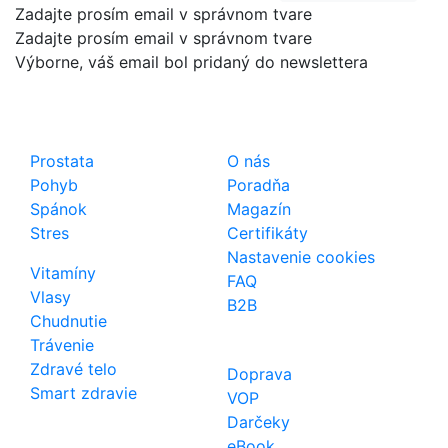
Zadajte prosím email v správnom tvare
Zadajte prosím email v správnom tvare
Výborne, váš email bol pridaný do newslettera
Shop
Dôležité odkazy
Prostata
O nás
Pohyb
Poradňa
Spánok
Magazín
Stres
Certifikáty
Nastavenie cookies
Vitamíny
FAQ
Vlasy
B2B
Chudnutie
Trávenie
Zdravé telo
Doprava
Smart zdravie
VOP
Darčeky
eBook