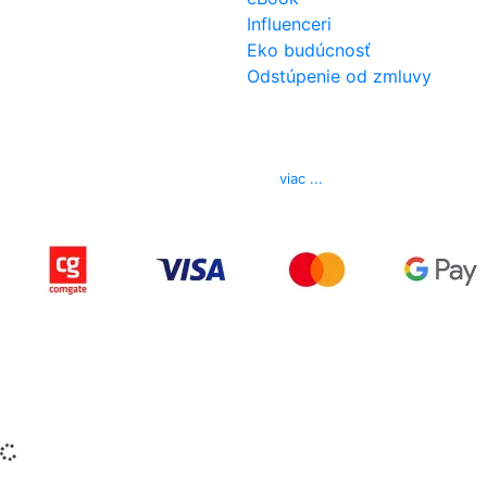
Influenceri
Eko budúcnosť
Odstúpenie od zmluvy
Kontakt
Telefón
0850 444 777
E-mail
info@izerex.sk
viac ...
Copyright © 2015-2025 iZerex.sk Všetky práva
vyhradené.
izerex.sk
izerex.cz
izerex.hu