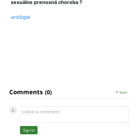
sexuálne prenosná choroba ?
urológia
Dobry den,
navstivte urologa, popripade kozneho lekara.
S uctou, KK