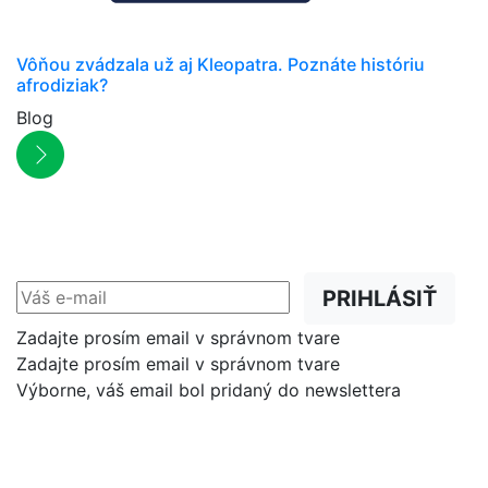
Vôňou zvádzala už aj Kleopatra. Poznáte históriu
afrodiziak?
Blog
NEWSLETTER
Zľavy, akcie a novinky
prednostne na Váš e-mail.
PRIHLÁSIŤ
Zadajte prosím email v správnom tvare
Zadajte prosím email v správnom tvare
Výborne, váš email bol pridaný do newslettera
Shop
Dôležité odkazy