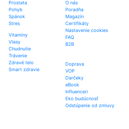
Prostata
O nás
Pohyb
Poradňa
Spánok
Magazín
Stres
Certifikáty
Nastavenie cookies
Vitamíny
FAQ
Vlasy
B2B
Chudnutie
Trávenie
Zdravé telo
Doprava
Smart zdravie
VOP
Darčeky
eBook
Influenceri
Eko budúcnosť
Odstúpenie od zmluvy
Kontakt
Telefón
0850 444 777