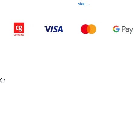
E-mail
info@izerex.sk
viac ...
Copyright © 2015-2025 iZerex.sk Všetky práva
vyhradené.
izerex.sk
izerex.cz
izerex.hu