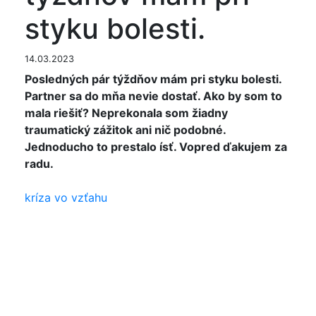
styku bolesti.
14.03.2023
Posledných pár týždňov mám pri styku bolesti.
Partner sa do mňa nevie dostať. Ako by som to
mala riešiť? Neprekonala som žiadny
traumatický zážitok ani nič podobné.
Jednoducho to prestalo ísť. Vopred ďakujem za
radu.
kríza vo vzťahu
"Vzhledem k Vašemu časovému údaji "posledních
pár týdnů" nemůžeme spoléhat na to, že "příroda
se umoudří" při pouhém vyčkávání. Je dosti
pravděpodobné, že se v případě Vaší dvojice