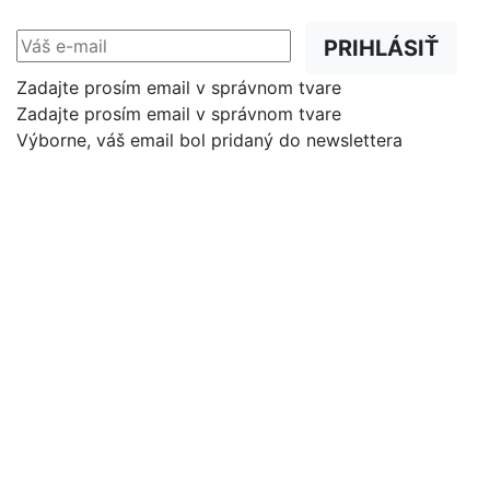
PRIHLÁSIŤ
Zadajte prosím email v správnom tvare
Zadajte prosím email v správnom tvare
Výborne, váš email bol pridaný do newslettera
Shop
Dôležité odkazy
Prostata
O nás
Pohyb
Poradňa
Spánok
Magazín
Stres
Certifikáty
Nastavenie cookies
Vitamíny
FAQ
Vlasy
B2B
Chudnutie
Trávenie
Zdravé telo
Doprava