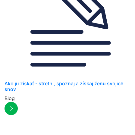
Ako ju získať - stretni, spoznaj a získaj ženu svojich
snov
Blog
NEWSLETTER
Zľavy, akcie a novinky
prednostne na Váš e-mail.