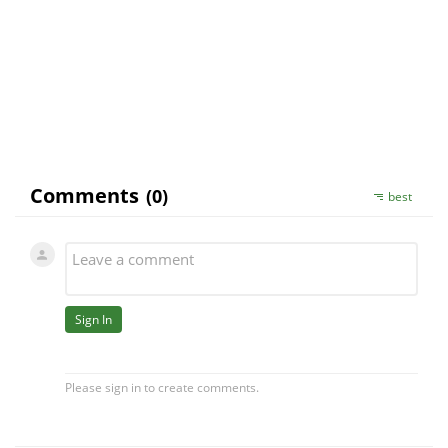
léčebný oříšek, k jehož zdárnému rozlousknutí
může též vydatně přispět odborná spolupráce
klinického psychologa.
MUDr. Václav Urbánek, CSc."