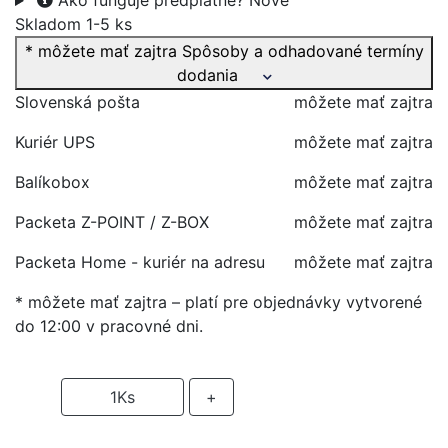
Ako funguje predplatné?
Nové
Skladom 1-5 ks
* môžete mať zajtra
Spôsoby a odhadované termíny
dodania
Slovenská pošta
môžete mať zajtra
Kuriér UPS
môžete mať zajtra
Balíkobox
môžete mať zajtra
Packeta Z-POINT / Z-BOX
môžete mať zajtra
Packeta Home - kuriér na adresu
môžete mať zajtra
* môžete mať zajtra – platí pre objednávky vytvorené
do 12:00 v pracovné dni.
-
1
Ks
+