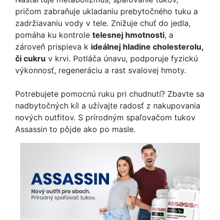
pričom zabraňuje ukladaniu prebytočného tuku a
zadržiavaniu vody v tele. Znižuje chuť do jedla,
pomáha ku kontrole
telesnej hmotnosti
, a
zároveň prispieva k
ideálnej hladine cholesterolu,
či cukru
v krvi. Potláča únavu, podporuje fyzickú
výkonnosť, regeneráciu a rast svalovej hmoty.
Potrebujete pomocnú ruku pri chudnutí? Zbavte sa
nadbytočných kíl a užívajte radosť z nakupovania
nových outfitov. S prírodným spaľovačom tukov
Assassin to pôjde ako po masle.