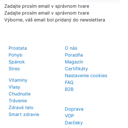
Zadajte prosím email v správnom tvare
Zadajte prosím email v správnom tvare
Výborne, váš email bol pridaný do newslettera
Shop
Dôležité odkazy
Prostata
O nás
Pohyb
Poradňa
Spánok
Magazín
Stres
Certifikáty
Nastavenie cookies
Vitamíny
FAQ
Vlasy
B2B
Chudnutie
Trávenie
Zdravé telo
Doprava
Smart zdravie
VOP
Darčeky