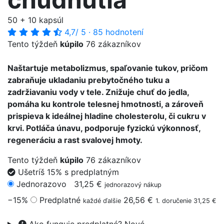
50 + 10 kapsúl
4,7
/ 5
·
85 hodnotení
Tento týždeň
kúpilo
76 zákazníkov
Naštartuje metabolizmus, spaľovanie tukov, pričom
zabraňuje ukladaniu prebytočného tuku a
zadržiavaniu vody v tele. Znižuje chuť do jedla,
pomáha ku kontrole telesnej hmotnosti, a zároveň
prispieva k ideálnej hladine cholesterolu, či cukru v
krvi. Potláča únavu, podporuje fyzickú výkonnosť,
regeneráciu a rast svalovej hmoty.
Tento týždeň
kúpilo
76 zákazníkov
Ušetríš 15% s predplatným
Jednorazovo
31,25 €
jednorazový nákup
−15%
Predplatné
26,56 €
každé ďalšie
1. doručenie 31,25 €