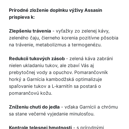
Prírodné zloženie doplnku výživy Assasin
prispieva k:
Zlepšeniu trávenia
- vyťažky zo zelenej kávy,
zeleného čaju, čierneho korenia pozitívne pôsobia
na trávenie, metabolizmus a termogenézu.
Redukcii tukových zásob
- zelená káva zabráni
nielen ukladaniu tukov, ale zbaví Vás aj
prebytočnej vody a opuchov. Pomarančovník
horký a Garnícia kambodžská optimalizuje
spaľovanie tukov a L-karnitín sa postará o
pomarančovú kožu.
Zníženiu chuti do jedla
- vďaka Garnícii a chrómu
sa stane večerné vyjedanie minulosťou.
Kontrole telesnej hmotnosti
- s prírodnými