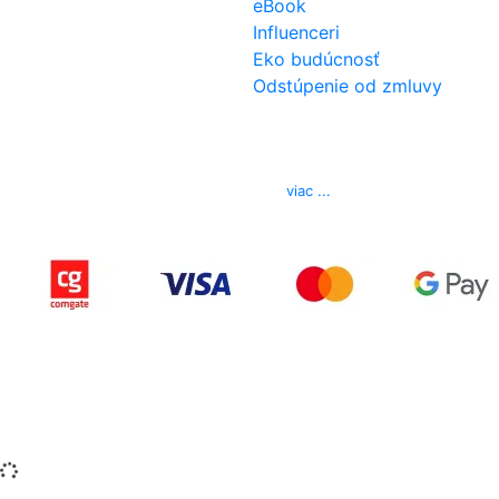
eBook
Influenceri
Eko budúcnosť
Odstúpenie od zmluvy
Kontakt
Telefón
0850 444 777
E-mail
info@izerex.sk
viac ...
Copyright © 2015-2025 iZerex.sk Všetky práva
vyhradené.
izerex.sk
izerex.cz
izerex.hu