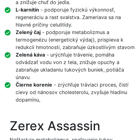
a znižuje chuť do jedla.
L-karnitín
- podporuje fyzickú výkonnosť,
regeneráciu a rast svalstva. Zameriava sa na
hlavné príčiny celulitídy.
Zelený čaj
- podporuje metabolizmus a
termogenézu (energetický výdaj), prispieva k
redukcii hmotnosti, zabraňuje úzkostlivým stavom
Zelená káva
- urýchľuje trávenie, pomáha
odvádzať vodu von z tela, znižuje opuchy a
zabraňuje ukladaniu tukových buniek, potláča
únavu
Čierne korenie
- zrýchľuje tráviaci proces, čistí
cievy od nánosov cholesterolu, zvyšuje hladinu
dopamínu,
Zerex Assassin
Naštartuje metabolizmus, spaľovanie tukov,