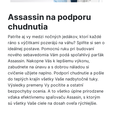
Assassin na podporu
chudnutia
Patríte aj vy medzi nočných jedákov, ktorí každé
ráno s výčitkami pozerájú na váhu? Splňte si sen o
ideálnej postave. Pomocnú ruku pri budovaní
nového sebavedomia Vám podá spoľahlivý parťák
Assassin. Nakopne Vás k lepšiemu výkonu,
zabudnete na únavu a s dobrou náladou si
cvičenie užijete naplno. Podporí chudnutie a pošle
do teplých krajín všetky Vaše nadbytočné tuky.
Výsledky premeny Vy pocítite a ostatní
bezpochyby ocenia. A to všetko úplne prirodzene
vďaka efektívnemu spaľovaču Assasin, s ktorým
sú všetky Vaše ciele na dosah oveľa rýchlejšie.