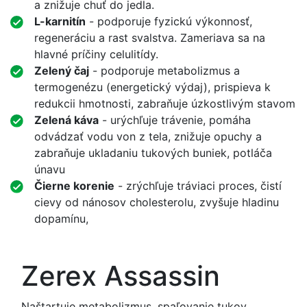
a znižuje chuť do jedla.
L-karnitín
- podporuje fyzickú výkonnosť,
regeneráciu a rast svalstva. Zameriava sa na
hlavné príčiny celulitídy.
Zelený čaj
- podporuje metabolizmus a
termogenézu (energetický výdaj), prispieva k
redukcii hmotnosti, zabraňuje úzkostlivým stavom
Zelená káva
- urýchľuje trávenie, pomáha
odvádzať vodu von z tela, znižuje opuchy a
zabraňuje ukladaniu tukových buniek, potláča
únavu
Čierne korenie
- zrýchľuje tráviaci proces, čistí
cievy od nánosov cholesterolu, zvyšuje hladinu
dopamínu,
Zerex Assassin
Naštartuje metabolizmus, spaľovanie tukov,