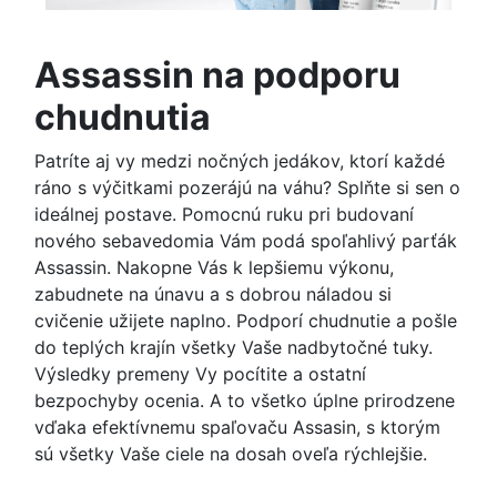
Assassin na podporu
chudnutia
Patríte aj vy medzi nočných jedákov, ktorí každé
ráno s výčitkami pozerájú na váhu? Splňte si sen o
ideálnej postave. Pomocnú ruku pri budovaní
nového sebavedomia Vám podá spoľahlivý parťák
Assassin. Nakopne Vás k lepšiemu výkonu,
zabudnete na únavu a s dobrou náladou si
cvičenie užijete naplno. Podporí chudnutie a pošle
do teplých krajín všetky Vaše nadbytočné tuky.
Výsledky premeny Vy pocítite a ostatní
bezpochyby ocenia. A to všetko úplne prirodzene
vďaka efektívnemu spaľovaču Assasin, s ktorým
sú všetky Vaše ciele na dosah oveľa rýchlejšie.