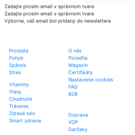
Zadajte prosím email v správnom tvare
Zadajte prosím email v správnom tvare
Výborne, váš email bol pridaný do newslettera
Shop
Dôležité odkazy
Prostata
O nás
Pohyb
Poradňa
Spánok
Magazín
Stres
Certifikáty
Nastavenie cookies
Vitamíny
FAQ
Vlasy
B2B
Chudnutie
Trávenie
Zdravé telo
Doprava
Smart zdravie
VOP
Darčeky