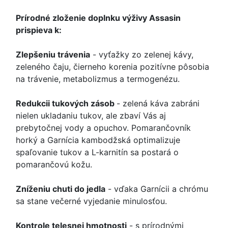
Prírodné zloženie doplnku výživy Assasin
prispieva k:
Zlepšeniu trávenia
- vyťažky zo zelenej kávy,
zeleného čaju, čierneho korenia pozitívne pôsobia
na trávenie, metabolizmus a termogenézu.
Redukcii tukových zásob
- zelená káva zabráni
nielen ukladaniu tukov, ale zbaví Vás aj
prebytočnej vody a opuchov. Pomarančovník
horký a Garnícia kambodžská optimalizuje
spaľovanie tukov a L-karnitín sa postará o
pomarančovú kožu.
Zníženiu chuti do jedla
- vďaka Garnícii a chrómu
sa stane večerné vyjedanie minulosťou.
Kontrole telesnej hmotnosti
- s prírodnými