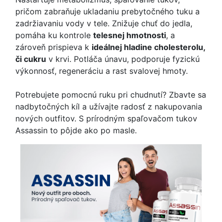
pričom zabraňuje ukladaniu prebytočného tuku a
zadržiavaniu vody v tele. Znižuje chuť do jedla,
pomáha ku kontrole
telesnej hmotnosti
, a
zároveň prispieva k
ideálnej hladine cholesterolu,
či cukru
v krvi. Potláča únavu, podporuje fyzickú
výkonnosť, regeneráciu a rast svalovej hmoty.
Potrebujete pomocnú ruku pri chudnutí? Zbavte sa
nadbytočných kíl a užívajte radosť z nakupovania
nových outfitov. S prírodným spaľovačom tukov
Assassin to pôjde ako po masle.