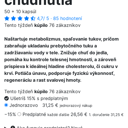
50 + 10 kapsúl
4,7
/ 5
·
85 hodnotení
Tento týždeň
kúpilo
76 zákazníkov
Naštartuje metabolizmus, spaľovanie tukov, pričom
zabraňuje ukladaniu prebytočného tuku a
zadržiavaniu vody v tele. Znižuje chuť do jedla,
pomáha ku kontrole telesnej hmotnosti, a zároveň
prispieva k ideálnej hladine cholesterolu, či cukru v
krvi. Potláča únavu, podporuje fyzickú výkonnosť,
regeneráciu a rast svalovej hmoty.
Tento týždeň
kúpilo
76 zákazníkov
Ušetríš 15% s predplatným
Jednorazovo
31,25 €
jednorazový nákup
−15%
Predplatné
26,56 €
každé ďalšie
1. doručenie 31,25 €