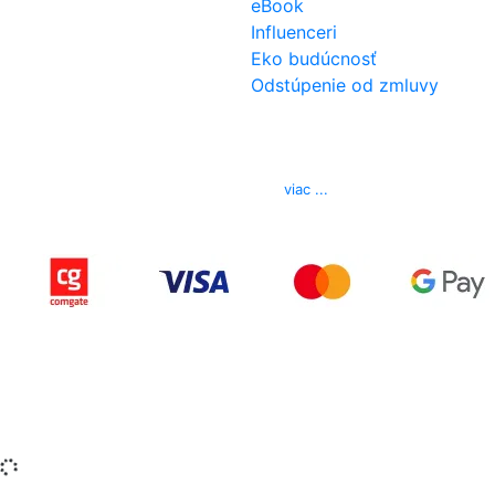
eBook
Influenceri
Eko budúcnosť
Odstúpenie od zmluvy
Kontakt
Telefón
0850 444 777
E-mail
info@izerex.sk
viac ...
Copyright © 2015-2025 iZerex.sk Všetky práva
vyhradené.
izerex.sk
izerex.cz
izerex.hu