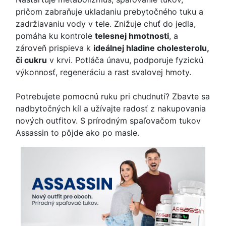
pričom zabraňuje ukladaniu prebytočného tuku a
zadržiavaniu vody v tele. Znižuje chuť do jedla,
pomáha ku kontrole
telesnej hmotnosti
, a
zároveň prispieva k
ideálnej hladine cholesterolu,
či cukru
v krvi. Potláča únavu, podporuje fyzickú
výkonnosť, regeneráciu a rast svalovej hmoty.
Potrebujete pomocnú ruku pri chudnutí? Zbavte sa
nadbytočných kíl a užívajte radosť z nakupovania
nových outfitov. S prírodným spaľovačom tukov
Assassin to pôjde ako po masle.