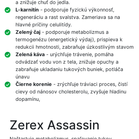
a znižuje chuť do jedla.
L-karnitín
- podporuje fyzickú výkonnosť,
regeneráciu a rast svalstva. Zameriava sa na
hlavné príčiny celulitídy.
Zelený čaj
- podporuje metabolizmus a
termogenézu (energetický výdaj), prispieva k
redukcii hmotnosti, zabraňuje úzkostlivým stavom
Zelená káva
- urýchľuje trávenie, pomáha
odvádzať vodu von z tela, znižuje opuchy a
zabraňuje ukladaniu tukových buniek, potláča
únavu
Čierne korenie
- zrýchľuje tráviaci proces, čistí
cievy od nánosov cholesterolu, zvyšuje hladinu
dopamínu,
Zerex Assassin
Naštartuje metabolizmus, spaľovanie tukov,