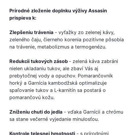
Prírodné zloženie doplnku výživy Assasin
prispieva k:
Zlepšeniu trávenia
- vyťažky zo zelenej kávy,
zeleného čaju, čierneho korenia pozitívne pôsobia
na trávenie, metabolizmus a termogenézu.
Redukcii tukových zásob
- zelená káva zabráni
nielen ukladaniu tukov, ale zbaví Vás aj
prebytočnej vody a opuchov. Pomarančovník
horký a Garnícia kambodžská optimalizuje
spaľovanie tukov a L-karnitín sa postará o
pomarančovú kožu.
Zníženiu chuti do jedla
- vďaka Garnícii a chrómu
sa stane večerné vyjedanie minulosťou.
Kontrole telesnej hmotnosti
- s prírodnými