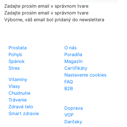
Zadajte prosím email v správnom tvare
Zadajte prosím email v správnom tvare
Výborne, váš email bol pridaný do newslettera
Shop
Dôležité odkazy
Prostata
O nás
Pohyb
Poradňa
Spánok
Magazín
Stres
Certifikáty
Nastavenie cookies
Vitamíny
FAQ
Vlasy
B2B
Chudnutie
Trávenie
Zdravé telo
Doprava
Smart zdravie
VOP
Darčeky