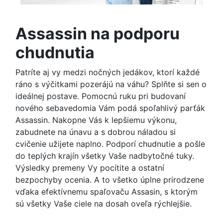
Assassin na podporu
chudnutia
Patríte aj vy medzi nočných jedákov, ktorí každé
ráno s výčitkami pozerájú na váhu? Splňte si sen o
ideálnej postave. Pomocnú ruku pri budovaní
nového sebavedomia Vám podá spoľahlivý parťák
Assassin. Nakopne Vás k lepšiemu výkonu,
zabudnete na únavu a s dobrou náladou si
cvičenie užijete naplno. Podporí chudnutie a pošle
do teplých krajín všetky Vaše nadbytočné tuky.
Výsledky premeny Vy pocítite a ostatní
bezpochyby ocenia. A to všetko úplne prirodzene
vďaka efektívnemu spaľovaču Assasin, s ktorým
sú všetky Vaše ciele na dosah oveľa rýchlejšie.