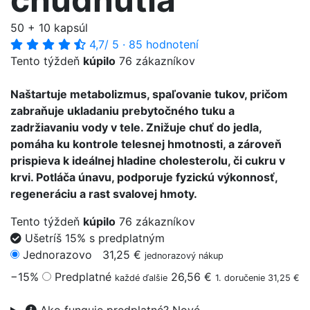
50 + 10 kapsúl
4,7
/ 5
·
85 hodnotení
Tento týždeň
kúpilo
76 zákazníkov
Naštartuje metabolizmus, spaľovanie tukov, pričom
zabraňuje ukladaniu prebytočného tuku a
zadržiavaniu vody v tele. Znižuje chuť do jedla,
pomáha ku kontrole telesnej hmotnosti, a zároveň
prispieva k ideálnej hladine cholesterolu, či cukru v
krvi. Potláča únavu, podporuje fyzickú výkonnosť,
regeneráciu a rast svalovej hmoty.
Tento týždeň
kúpilo
76 zákazníkov
Ušetríš 15% s predplatným
Jednorazovo
31,25 €
jednorazový nákup
−15%
Predplatné
26,56 €
každé ďalšie
1. doručenie 31,25 €