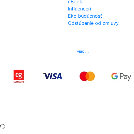
eBook
Influenceri
Eko budúcnosť
Odstúpenie od zmluvy
Kontakt
Telefón
0850 444 777
E-mail
info@izerex.sk
viac ...
Copyright © 2015-2025 iZerex.sk Všetky práva
vyhradené.
izerex.sk
izerex.cz
izerex.hu