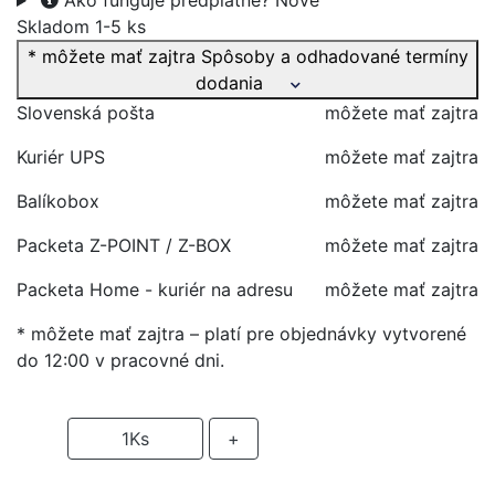
Ako funguje predplatné?
Nové
Skladom 1-5 ks
* môžete mať zajtra
Spôsoby a odhadované termíny
dodania
Slovenská pošta
môžete mať zajtra
Kuriér UPS
môžete mať zajtra
Balíkobox
môžete mať zajtra
Packeta Z-POINT / Z-BOX
môžete mať zajtra
Packeta Home - kuriér na adresu
môžete mať zajtra
* môžete mať zajtra – platí pre objednávky vytvorené
do 12:00 v pracovné dni.
-
1
Ks
+