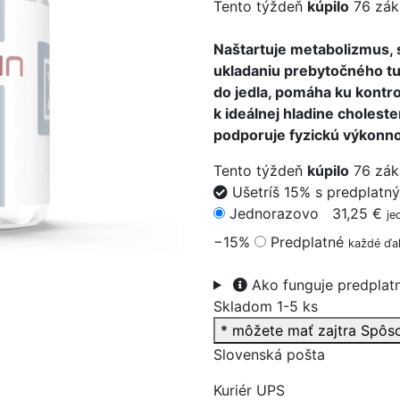
Tento týždeň
kúpilo
76 zák
Naštartuje metabolizmus, 
ukladaniu prebytočného tuk
do jedla, pomáha ku kontro
>
k ideálnej hladine cholester
podporuje fyzickú výkonnos
Tento týždeň
kúpilo
76 zák
Ušetríš 15% s predplatn
Jednorazovo
31,25 €
je
−15%
Predplatné
každé ďal
Ako funguje predplat
Skladom 1-5 ks
* môžete mať zajtra
Spôs
Slovenská pošta
Kuriér UPS