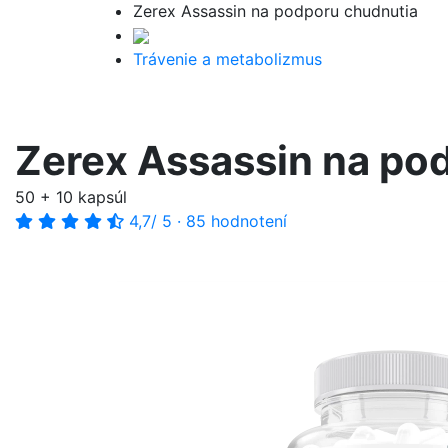
Zerex Assassin na podporu chudnutia
Trávenie a metabolizmus
Zerex Assassin na po
50 + 10 kapsúl
4,7
/ 5
·
85 hodnotení