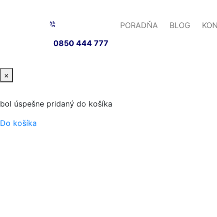
PORADŇA
BLOG
KO
0850 444 777
×
bol úspešne pridaný do košíka
Do košíka