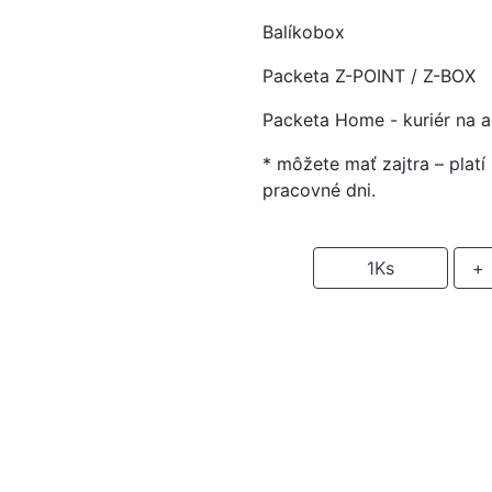
Balíkobox
Packeta Z-POINT / Z-BOX
Packeta Home - kuriér na 
* môžete mať zajtra – plat
pracovné dni.
-
1
Ks
+
P