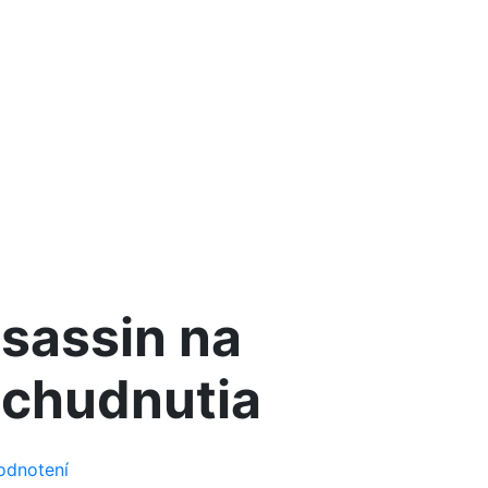
sassin na
 chudnutia
odnotení