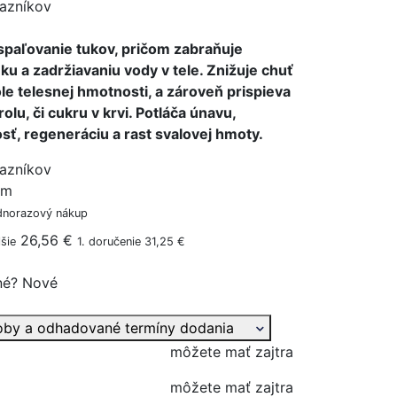
azníkov
spaľovanie tukov, pričom zabraňuje
u a zadržiavaniu vody v tele. Znižuje chuť
le telesnej hmotnosti, a zároveň prispieva
olu, či cukru v krvi. Potláča únavu,
ť, regeneráciu a rast svalovej hmoty.
azníkov
ým
dnorazový nákup
26,56 €
šie
1. doručenie 31,25 €
né?
Nové
oby a odhadované termíny dodania
môžete mať zajtra
môžete mať zajtra