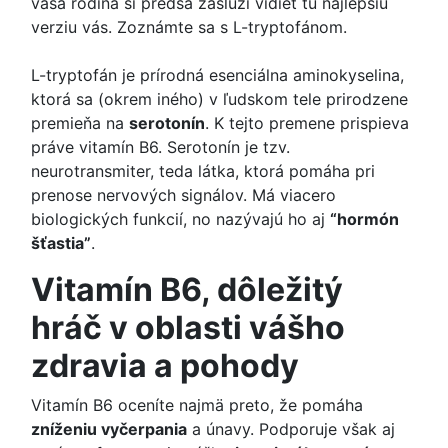
vaša rodina si predsa zaslúži vidieť tú najlepšiu
verziu vás. Zoznámte sa s L-tryptofánom.
L-tryptofán je prírodná esenciálna aminokyselina,
ktorá sa (okrem iného) v ľudskom tele prirodzene
premieňa na
serotonín
. K tejto premene prispieva
práve vitamín B6. Serotonín je tzv.
neurotransmiter, teda látka, ktorá pomáha pri
prenose nervových signálov. Má viacero
biologických funkcií, no nazývajú ho aj
“hormón
šťastia”
.
Vitamín B6, dôležitý
hráč v oblasti vášho
zdravia a pohody
Vitamín B6 oceníte najmä preto, že pomáha
zníženiu vyčerpania
a únavy. Podporuje však aj