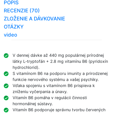
POPIS
RECENZIE (70)
ZLOŽENIE A DÁVKOVANIE
OTÁZKY
video
V dennej dávke až 440 mg populárnej prírodnej
látky L-tryptofán + 2.8 mg vitamínu B6 (pyridoxín
hydrochlorid).
S vitamínom B6 na podporu imunity a prirodzenej
funkcie nervového systému a vašej psychiky.
Vďaka spojeniu s vitamínom B6 prispieva k
zníženiu vyčerpania a únavy.
Vitamín B6 pomáha v regulácii činnosti
hormonálnej sústavy.
Vitamín B6 podporuje správnu tvorbu červených