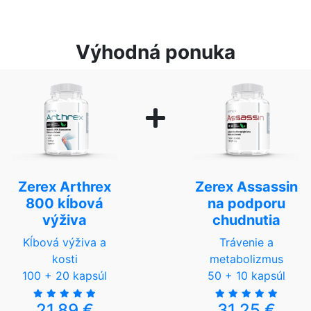
Výhodná ponuka
Zerex Arthrex
Zerex Assassin
800 kĺbová
na podporu
výživa
chudnutia
Kĺbová výživa a
Trávenie a
kosti
metabolizmus
100 + 20 kapsúl
50 + 10 kapsúl
21,89 €
31,25 €