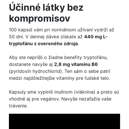
Účinné látky bez
kompromisov
100 kapsúl vám pri normálnom užívaní vydrží až
50 dní. V dennej dávke získate až
440 mg L-
tryptofánu z overeného zdroja
.
Aby ste neprišli o žiadne benefity tryptofánu,
dostanete navyše aj
2,8 mg vitamínu B6
(pyridoxín hydrochlorid). Ten sám o sebe patrí
medzi najdôležitejšie vitamíny pre ľudské telo.
Kapsuly sme vyplnili inulínom (vláknina) a preto sú
vhodné aj pre vegánov. Navyše nezaťažia vaše
trávenie.