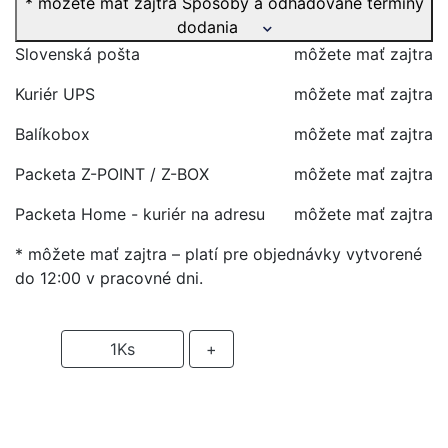
* môžete mať zajtra
Spôsoby a odhadované termíny
dodania
Slovenská pošta
môžete mať zajtra
Kuriér UPS
môžete mať zajtra
Balíkobox
môžete mať zajtra
Packeta Z-POINT / Z-BOX
môžete mať zajtra
Packeta Home - kuriér na adresu
môžete mať zajtra
* môžete mať zajtra – platí pre objednávky vytvorené
do 12:00 v pracovné dni.
-
1
Ks
+
PRIDAŤ DO KOŠIKA