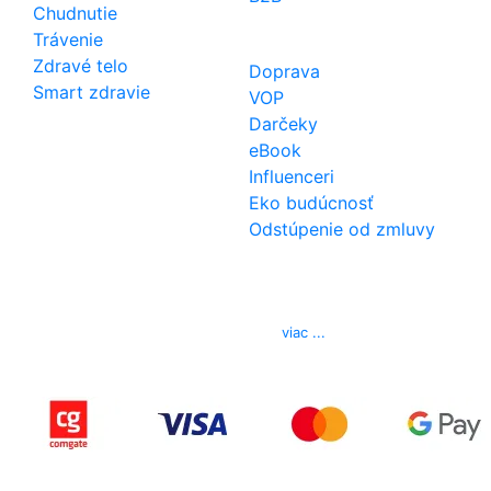
Chudnutie
Trávenie
Zdravé telo
Doprava
Smart zdravie
VOP
Darčeky
eBook
Influenceri
Eko budúcnosť
Odstúpenie od zmluvy
Kontakt
Telefón
0850 444 777
E-mail
info@izerex.sk
viac ...
Copyright © 2015-2025 iZerex.sk Všetky práva