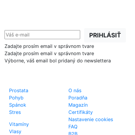
NEWSLETTER
Zľavy, akcie a novinky
prednostne na Váš e-mail.
PRIHLÁSIŤ
Zadajte prosím email v správnom tvare
Zadajte prosím email v správnom tvare
Výborne, váš email bol pridaný do newslettera
Shop
Dôležité odkazy
Prostata
O nás
Pohyb
Poradňa
Spánok
Magazín
Stres
Certifikáty
Nastavenie cookies
Vitamíny
FAQ
Vlasy
B2B