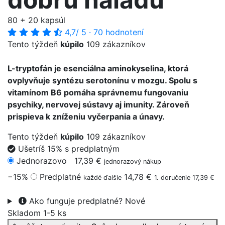
80 + 20 kapsúl
4,7
/ 5
·
70 hodnotení
Tento týždeň
kúpilo
109 zákazníkov
L-tryptofán je esenciálna aminokyselina, ktorá
ovplyvňuje syntézu serotonínu v mozgu. Spolu s
vitamínom B6 pomáha správnemu fungovaniu
psychiky, nervovej sústavy aj imunity. Zároveň
prispieva k zníženiu vyčerpania a únavy.
Tento týždeň
kúpilo
109 zákazníkov
Ušetríš 15% s predplatným
Jednorazovo
17,39 €
jednorazový nákup
−15%
Predplatné
14,78 €
každé ďalšie
1. doručenie 17,39 €
Ako funguje predplatné?
Nové
Skladom 1-5 ks