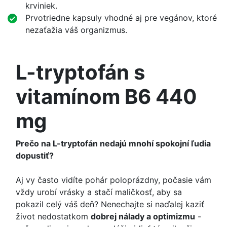
krviniek.
Prvotriedne kapsuly vhodné aj pre vegánov, ktoré
nezaťažia váš organizmus.
L-tryptofán s
vitamínom B6 440
mg
Prečo na L-tryptofán nedajú mnohí spokojní ľudia
dopustiť?
Aj vy často vidíte pohár poloprázdny, počasie vám
vždy urobí vrásky a stačí maličkosť, aby sa
pokazil celý váš deň? Nenechajte si naďalej kaziť
život nedostatkom
dobrej nálady a optimizmu
-