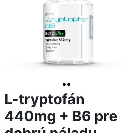
>
L-tryptofán
440mg + B6 pre
dobrú náladu