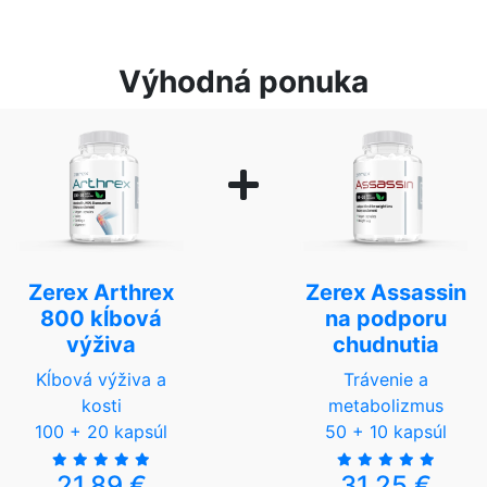
Výhodná ponuka
Zerex Arthrex
Zerex Assassin
800 kĺbová
na podporu
výživa
chudnutia
Kĺbová výživa a
Trávenie a
kosti
metabolizmus
100 + 20 kapsúl
50 + 10 kapsúl
21,89 €
31,25 €