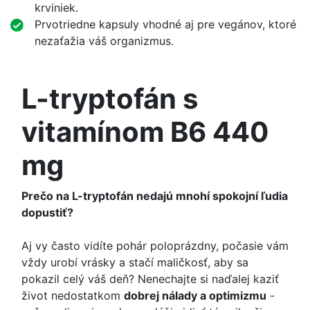
krviniek.
Prvotriedne kapsuly vhodné aj pre vegánov, ktoré
nezaťažia váš organizmus.
L-tryptofán s
vitamínom B6 440
mg
Prečo na L-tryptofán nedajú mnohí spokojní ľudia
dopustiť?
Aj vy často vidíte pohár poloprázdny, počasie vám
vždy urobí vrásky a stačí maličkosť, aby sa
pokazil celý váš deň? Nenechajte si naďalej kaziť
život nedostatkom
dobrej nálady a optimizmu
-