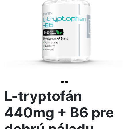
>
L-tryptofán
440mg + B6 pre
dobrú náladu