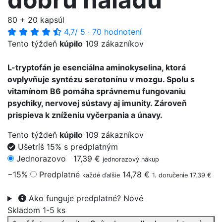
80 + 20 kapsúl
4,7
/ 5
·
70 hodnotení
Tento týždeň
kúpilo
109 zákazníkov
L-tryptofán je esenciálna aminokyselina, ktorá
ovplyvňuje syntézu serotonínu v mozgu. Spolu s
vitamínom B6 pomáha správnemu fungovaniu
psychiky, nervovej sústavy aj imunity. Zároveň
prispieva k zníženiu vyčerpania a únavy.
Tento týždeň
kúpilo
109 zákazníkov
Ušetríš 15% s predplatným
Jednorazovo
17,39 €
jednorazový nákup
−15%
Predplatné
14,78 €
každé ďalšie
1. doručenie 17,39 €
Ako funguje predplatné?
Nové
Skladom 1-5 ks