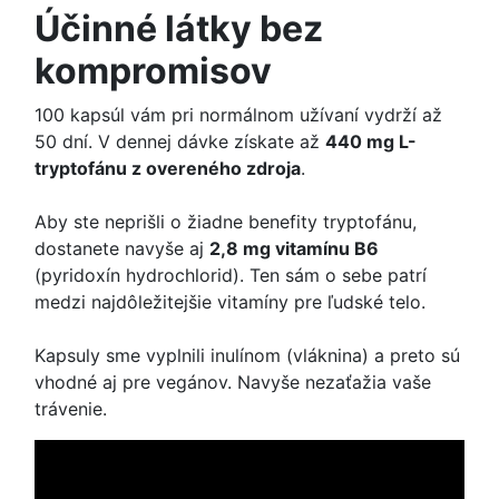
Účinné látky bez
kompromisov
100 kapsúl vám pri normálnom užívaní vydrží až
50 dní. V dennej dávke získate až
440 mg L-
tryptofánu z overeného zdroja
.
Aby ste neprišli o žiadne benefity tryptofánu,
dostanete navyše aj
2,8 mg vitamínu B6
(pyridoxín hydrochlorid). Ten sám o sebe patrí
medzi najdôležitejšie vitamíny pre ľudské telo.
Kapsuly sme vyplnili inulínom (vláknina) a preto sú
vhodné aj pre vegánov. Navyše nezaťažia vaše
trávenie.