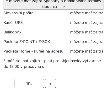
* môžete mať zajtra
Spôsoby a odhadované termíny
dodania
Slovenská pošta
môžete mať zajtra
Kuriér UPS
môžete mať zajtra
Balíkobox
môžete mať zajtra
Packeta Z-POINT / Z-BOX
môžete mať zajtra
Packeta Home - kuriér na adresu
môžete mať zajtra
* môžete mať zajtra – platí pre objednávky vytvorené
do 12:00 v pracovné dni.
-
1
Ks
+
PRIDAŤ DO KOŠIKA