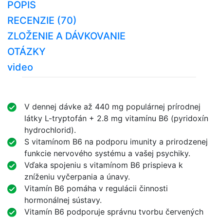
POPIS
RECENZIE (70)
ZLOŽENIE A DÁVKOVANIE
OTÁZKY
video
V dennej dávke až 440 mg populárnej prírodnej
látky L-tryptofán + 2.8 mg vitamínu B6 (pyridoxín
hydrochlorid).
S vitamínom B6 na podporu imunity a prirodzenej
funkcie nervového systému a vašej psychiky.
Vďaka spojeniu s vitamínom B6 prispieva k
zníženiu vyčerpania a únavy.
Vitamín B6 pomáha v regulácii činnosti
hormonálnej sústavy.
Vitamín B6 podporuje správnu tvorbu červených