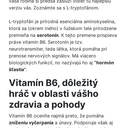
vaša rodina si predsa zaslúži vidieť tú najlepšiu
verziu vás. Zoznámte sa s L-tryptofánom.
L-tryptofán je prírodná esenciálna aminokyselina,
ktorá sa (okrem iného) v ľudskom tele prirodzene
premieňa na
serotonín
. K tejto premene prispieva
práve vitamín B6. Serotonín je tzv.
neurotransmiter, teda látka, ktorá pomáha pri
prenose nervových signálov. Má viacero
biologických funkcií, no nazývajú ho aj
“hormón
šťastia”
.
Vitamín B6, dôležitý
hráč v oblasti vášho
zdravia a pohody
Vitamín B6 oceníte najmä preto, že pomáha
zníženiu vyčerpania
a únavy. Podporuje však aj