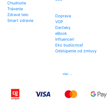
Chudnutie
Trávenie
Zdravé telo
Doprava
Smart zdravie
VOP
Darčeky
eBook
Influenceri
Eko budúcnosť
Odstúpenie od zmluvy
Kontakt
Telefón
0850 444 777
E-mail
info@izerex.sk
viac ...
Copyright © 2015-2025 iZerex.sk Všetky práva