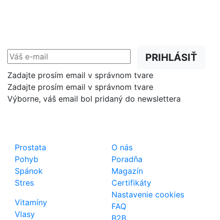
NEWSLETTER
Zľavy, akcie a novinky
prednostne na Váš e-mail.
PRIHLÁSIŤ
Zadajte prosím email v správnom tvare
Zadajte prosím email v správnom tvare
Výborne, váš email bol pridaný do newslettera
Shop
Dôležité odkazy
Prostata
O nás
Pohyb
Poradňa
Spánok
Magazín
Stres
Certifikáty
Nastavenie cookies
Vitamíny
FAQ
Vlasy
B2B