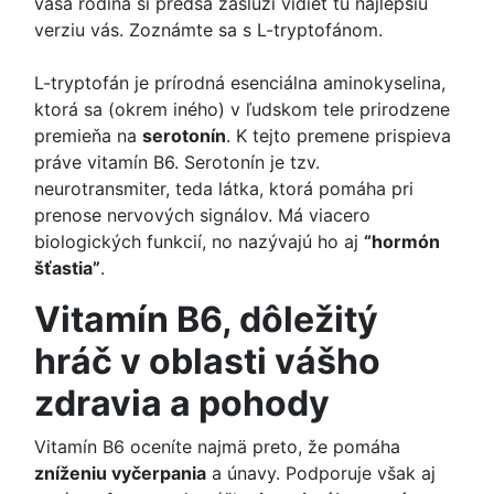
vaša rodina si predsa zaslúži vidieť tú najlepšiu
verziu vás. Zoznámte sa s L-tryptofánom.
L-tryptofán je prírodná esenciálna aminokyselina,
ktorá sa (okrem iného) v ľudskom tele prirodzene
premieňa na
serotonín
. K tejto premene prispieva
práve vitamín B6. Serotonín je tzv.
neurotransmiter, teda látka, ktorá pomáha pri
prenose nervových signálov. Má viacero
biologických funkcií, no nazývajú ho aj
“hormón
šťastia”
.
Vitamín B6, dôležitý
hráč v oblasti vášho
zdravia a pohody
Vitamín B6 oceníte najmä preto, že pomáha
zníženiu vyčerpania
a únavy. Podporuje však aj