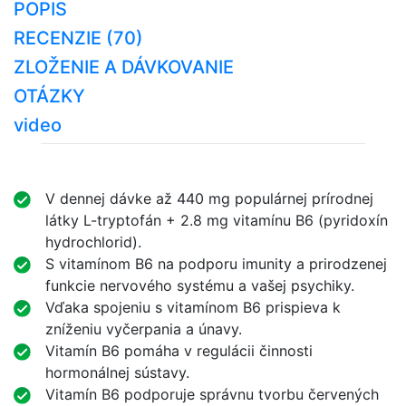
POPIS
RECENZIE (70)
ZLOŽENIE A DÁVKOVANIE
OTÁZKY
video
V dennej dávke až 440 mg populárnej prírodnej
látky L-tryptofán + 2.8 mg vitamínu B6 (pyridoxín
hydrochlorid).
S vitamínom B6 na podporu imunity a prirodzenej
funkcie nervového systému a vašej psychiky.
Vďaka spojeniu s vitamínom B6 prispieva k
zníženiu vyčerpania a únavy.
Vitamín B6 pomáha v regulácii činnosti
hormonálnej sústavy.
Vitamín B6 podporuje správnu tvorbu červených