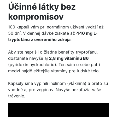
Účinné látky bez
kompromisov
100 kapsúl vám pri normálnom užívaní vydrží až
50 dní. V dennej dávke získate až
440 mg L-
tryptofánu z overeného zdroja
.
Aby ste neprišli o žiadne benefity tryptofánu,
dostanete navyše aj
2,8 mg vitamínu B6
(pyridoxín hydrochlorid). Ten sám o sebe patrí
medzi najdôležitejšie vitamíny pre ľudské telo.
Kapsuly sme vyplnili inulínom (vláknina) a preto sú
vhodné aj pre vegánov. Navyše nezaťažia vaše
trávenie.