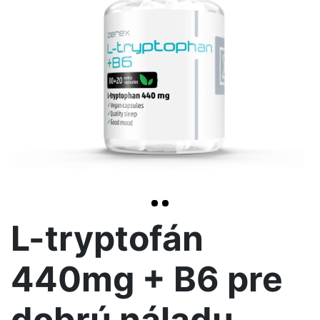
>
L-tryptofán
440mg + B6 pre
dobrú náladu