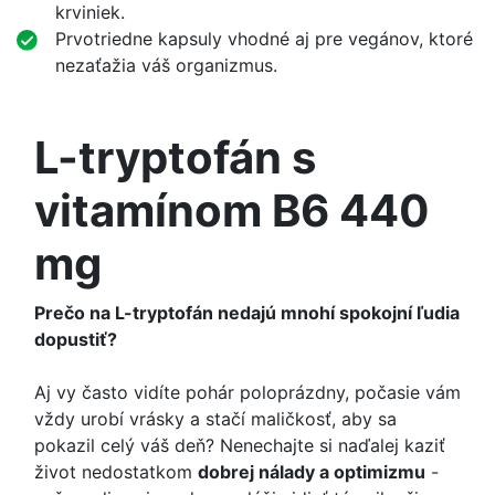
krviniek.
Prvotriedne kapsuly vhodné aj pre vegánov, ktoré
nezaťažia váš organizmus.
L-tryptofán s
vitamínom B6 440
mg
Prečo na L-tryptofán nedajú mnohí spokojní ľudia
dopustiť?
Aj vy často vidíte pohár poloprázdny, počasie vám
vždy urobí vrásky a stačí maličkosť, aby sa
pokazil celý váš deň? Nenechajte si naďalej kaziť
život nedostatkom
dobrej nálady a optimizmu
-