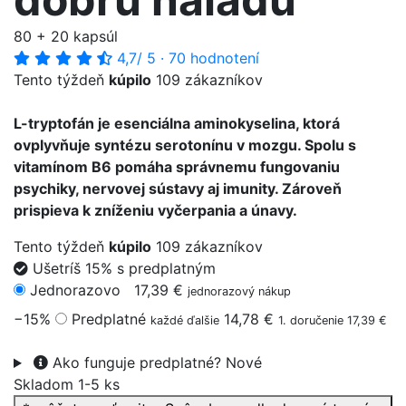
80 + 20 kapsúl
4,7
/ 5
·
70 hodnotení
Tento týždeň
kúpilo
109 zákazníkov
L-tryptofán je esenciálna aminokyselina, ktorá
ovplyvňuje syntézu serotonínu v mozgu. Spolu s
vitamínom B6 pomáha správnemu fungovaniu
psychiky, nervovej sústavy aj imunity. Zároveň
prispieva k zníženiu vyčerpania a únavy.
Tento týždeň
kúpilo
109 zákazníkov
Ušetríš 15% s predplatným
Jednorazovo
17,39 €
jednorazový nákup
−15%
Predplatné
14,78 €
každé ďalšie
1. doručenie 17,39 €
Ako funguje predplatné?
Nové
Skladom 1-5 ks