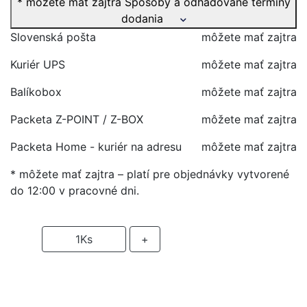
* môžete mať zajtra
Spôsoby a odhadované termíny
dodania
Slovenská pošta
môžete mať zajtra
Kuriér UPS
môžete mať zajtra
Balíkobox
môžete mať zajtra
Packeta Z-POINT / Z-BOX
môžete mať zajtra
Packeta Home - kuriér na adresu
môžete mať zajtra
* môžete mať zajtra – platí pre objednávky vytvorené
do 12:00 v pracovné dni.
-
1
Ks
+
PRIDAŤ DO KOŠIKA