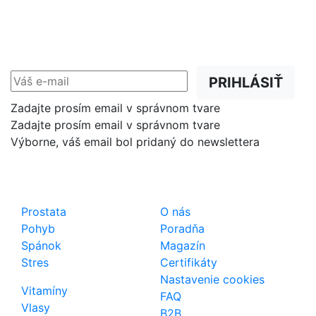
NEWSLETTER
Zľavy, akcie a novinky
prednostne na Váš e-mail.
PRIHLÁSIŤ
Zadajte prosím email v správnom tvare
Zadajte prosím email v správnom tvare
Výborne, váš email bol pridaný do newslettera
Shop
Dôležité odkazy
Prostata
O nás
Pohyb
Poradňa
Spánok
Magazín
Stres
Certifikáty
Nastavenie cookies
Vitamíny
FAQ
Vlasy
B2B