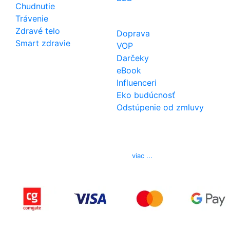
Chudnutie
Trávenie
Zdravé telo
Doprava
Smart zdravie
VOP
Darčeky
eBook
Influenceri
Eko budúcnosť
Odstúpenie od zmluvy
Kontakt
Telefón
0850 444 777
E-mail
info@izerex.sk
viac ...
Copyright © 2015-2025 iZerex.sk Všetky práva