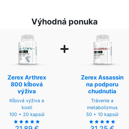
Výhodná ponuka
Zerex Arthrex
Zerex Assassin
800 kĺbová
na podporu
výživa
chudnutia
Kĺbová výživa a
Trávenie a
kosti
metabolizmus
100 + 20 kapsúl
50 + 10 kapsúl
21,89 €
31,25 €