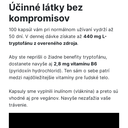
Účinné látky bez
kompromisov
100 kapsúl vám pri normálnom užívaní vydrží až
50 dní. V dennej dávke získate až
440 mg L-
tryptofánu z overeného zdroja
.
Aby ste neprišli o žiadne benefity tryptofánu,
dostanete navyše aj
2,8 mg vitamínu B6
(pyridoxín hydrochlorid). Ten sám o sebe patrí
medzi najdôležitejšie vitamíny pre ľudské telo.
Kapsuly sme vyplnili inulínom (vláknina) a preto sú
vhodné aj pre vegánov. Navyše nezaťažia vaše
trávenie.