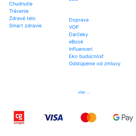
Chudnutie
Trávenie
Zdravé telo
Doprava
Smart zdravie
VOP
Darčeky
eBook
Influenceri
Eko budúcnosť
Odstúpenie od zmluvy
Kontakt
Telefón
0850 444 777
E-mail
info@izerex.sk
viac ...
Copyright © 2015-2025 iZerex.sk Všetky práva