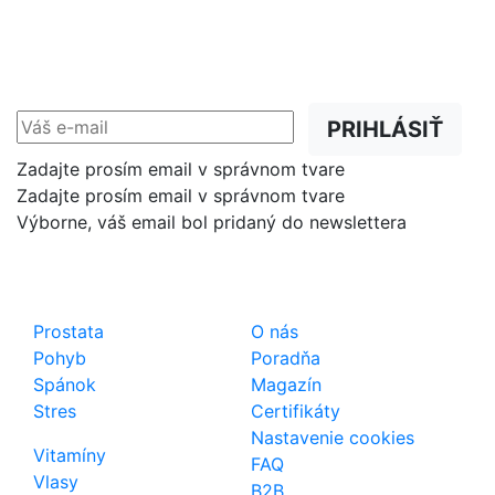
NEWSLETTER
Zľavy, akcie a novinky
prednostne na Váš e-mail.
PRIHLÁSIŤ
Zadajte prosím email v správnom tvare
Zadajte prosím email v správnom tvare
Výborne, váš email bol pridaný do newslettera
Shop
Dôležité odkazy
Prostata
O nás
Pohyb
Poradňa
Spánok
Magazín
Stres
Certifikáty
Nastavenie cookies
Vitamíny
FAQ
Vlasy
B2B