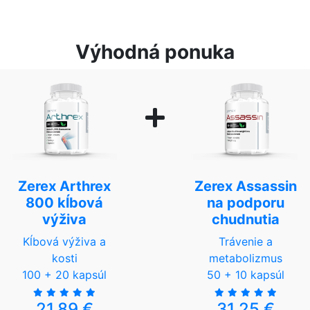
Výhodná ponuka
Zerex Arthrex
Zerex Assassin
800 kĺbová
na podporu
výživa
chudnutia
Kĺbová výživa a
Trávenie a
kosti
metabolizmus
100 + 20 kapsúl
50 + 10 kapsúl
21,89 €
31,25 €