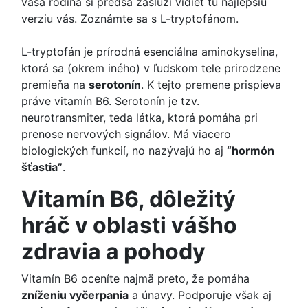
vaša rodina si predsa zaslúži vidieť tú najlepšiu
verziu vás. Zoznámte sa s L-tryptofánom.
L-tryptofán je prírodná esenciálna aminokyselina,
ktorá sa (okrem iného) v ľudskom tele prirodzene
premieňa na
serotonín
. K tejto premene prispieva
práve vitamín B6. Serotonín je tzv.
neurotransmiter, teda látka, ktorá pomáha pri
prenose nervových signálov. Má viacero
biologických funkcií, no nazývajú ho aj
“hormón
šťastia”
.
Vitamín B6, dôležitý
hráč v oblasti vášho
zdravia a pohody
Vitamín B6 oceníte najmä preto, že pomáha
zníženiu vyčerpania
a únavy. Podporuje však aj