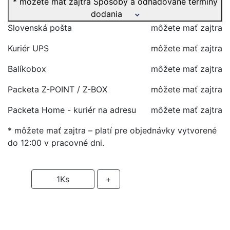
* môžete mať zajtra
Spôsoby a odhadované termíny
dodania
Slovenská pošta
môžete mať zajtra
Kuriér UPS
môžete mať zajtra
Balíkobox
môžete mať zajtra
Packeta Z-POINT / Z-BOX
môžete mať zajtra
Packeta Home - kuriér na adresu
môžete mať zajtra
* môžete mať zajtra – platí pre objednávky vytvorené
do 12:00 v pracovné dni.
-
1
Ks
+
PRIDAŤ DO KOŠIKA