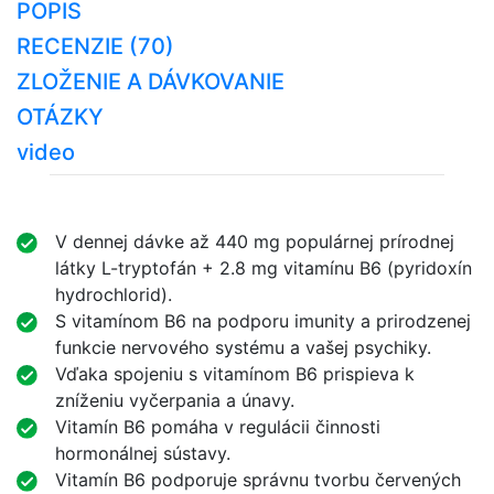
POPIS
RECENZIE (70)
ZLOŽENIE A DÁVKOVANIE
OTÁZKY
video
V dennej dávke až 440 mg populárnej prírodnej
látky L-tryptofán + 2.8 mg vitamínu B6 (pyridoxín
hydrochlorid).
S vitamínom B6 na podporu imunity a prirodzenej
funkcie nervového systému a vašej psychiky.
Vďaka spojeniu s vitamínom B6 prispieva k
zníženiu vyčerpania a únavy.
Vitamín B6 pomáha v regulácii činnosti
hormonálnej sústavy.
Vitamín B6 podporuje správnu tvorbu červených