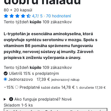
80 + 20 kapsúl
4,7
/ 5
·
70 hodnotení
Tento týždeň
kúpilo
109 zákazníkov
L-tryptofán je esenciálna aminokyselina, ktorá
ovplyvňuje syntézu serotonínu v mozgu. Spolu s
vitamínom B6 pomáha správnemu fungovaniu
psychiky, nervovej sústavy aj imunity. Zároveň
prispieva k zníženiu vyčerpania a únavy.
Tento týždeň
kúpilo
109 zákazníkov
Ušetríš 15% s predplatným
Jednorazovo
17,39 €
jednorazový nákup
−15%
Predplatné
14,78 €
každé ďalšie
1. doručenie 17,39 €
Ako funguje predplatné?
Nové
Skladom 1-5 ks