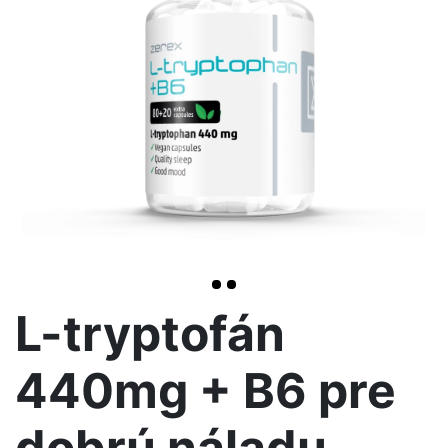
>
L-tryptofán
440mg + B6 pre
dobrú náladu