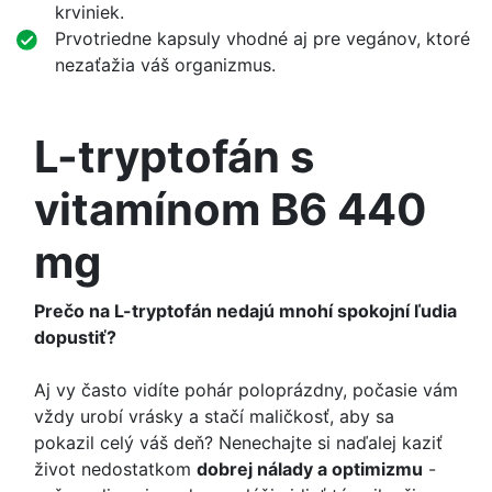
krviniek.
Prvotriedne kapsuly vhodné aj pre vegánov, ktoré
nezaťažia váš organizmus.
L-tryptofán s
vitamínom B6 440
mg
Prečo na L-tryptofán nedajú mnohí spokojní ľudia
dopustiť?
Aj vy často vidíte pohár poloprázdny, počasie vám
vždy urobí vrásky a stačí maličkosť, aby sa
pokazil celý váš deň? Nenechajte si naďalej kaziť
život nedostatkom
dobrej nálady a optimizmu
-