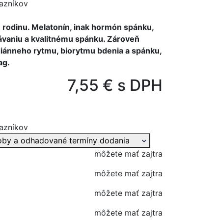
azníkov
 rodinu. Melatonín, inak hormón spánku,
ávaniu a kvalitnému spánku. Zároveň
diánneho rytmu, biorytmu bdenia a spánku,
ag.
7,55 € s DPH
azníkov
oby a odhadované termíny dodania
môžete mať zajtra
môžete mať zajtra
môžete mať zajtra
môžete mať zajtra