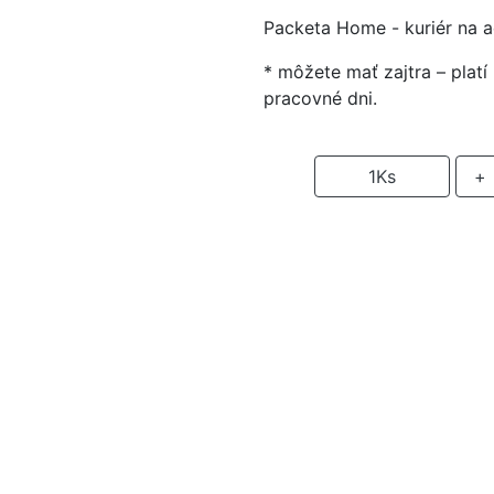
Packeta Home - kuriér na 
* môžete mať zajtra – plat
pracovné dni.
-
1
Ks
+
P