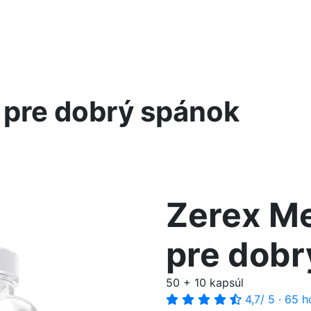
 pre dobrý spánok
Zerex Me
pre dobr
50 + 10 kapsúl
4,7
/ 5
·
65 h