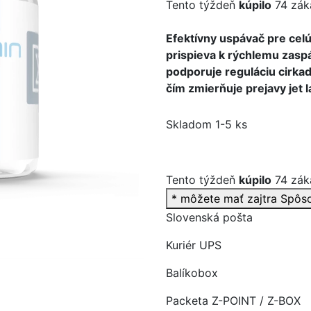
Tento týždeň
kúpilo
74 zák
Efektívny uspávač pre celú
prispieva k rýchlemu zasp
podporuje reguláciu cirka
>
čím zmierňuje prejavy jet l
Skladom 1-5 ks
Tento týždeň
kúpilo
74 zák
* môžete mať zajtra
Spôs
Slovenská pošta
Kuriér UPS
Balíkobox
Packeta Z-POINT / Z-BOX