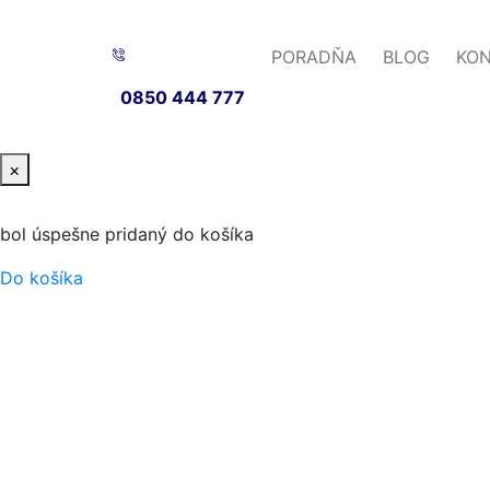
PORADŇA
BLOG
KO
0850 444 777
×
bol úspešne pridaný do košíka
Do košíka