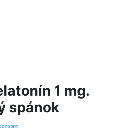
latonín 1 mg.
ý spánok
odnotení