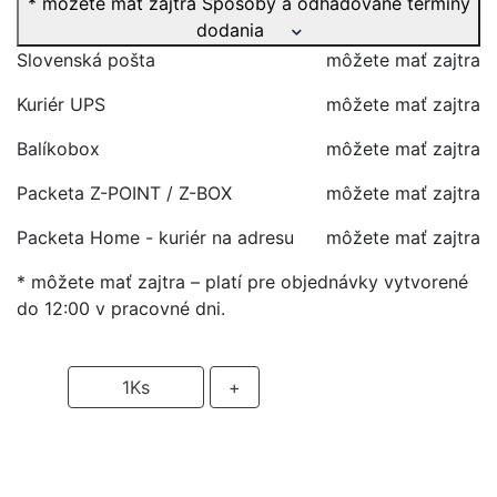
* môžete mať zajtra
Spôsoby a odhadované termíny
dodania
Slovenská pošta
môžete mať zajtra
Kuriér UPS
môžete mať zajtra
Balíkobox
môžete mať zajtra
Packeta Z-POINT / Z-BOX
môžete mať zajtra
Packeta Home - kuriér na adresu
môžete mať zajtra
* môžete mať zajtra – platí pre objednávky vytvorené
do 12:00 v pracovné dni.
-
1
Ks
+
PRIDAŤ DO KOŠIKA