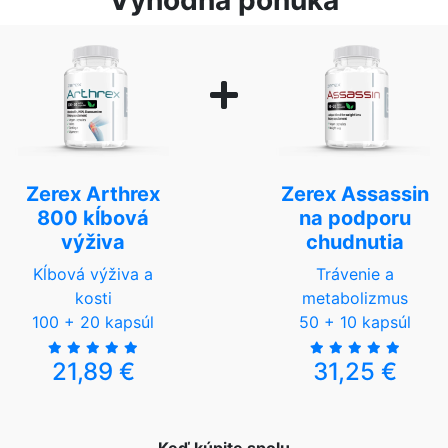
Výhodná ponuka
Zerex Arthrex
Zerex Assassin
800 kĺbová
na podporu
výživa
chudnutia
Kĺbová výživa a
Trávenie a
kosti
metabolizmus
100 + 20 kapsúl
50 + 10 kapsúl
21,89 €
31,25 €
Keď kúpite spolu