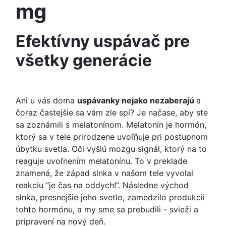
mg
Efektívny uspávač pre
všetky generácie
Ani u vás doma
uspávanky nejako nezaberajú
a
čoraz častejšie sa vám zle spí? Je načase, aby ste
sa zoznámili s melatonínom. Melatonín je hormón,
ktorý sa v tele prirodzene uvoľňuje pri postupnom
úbytku svetla. Oči vyšlú mozgu signál, ktorý na to
reaguje uvoľnením melatonínu. To v preklade
znamená, že západ slnka v našom tele vyvolal
reakciu “je čas na oddych!”. Následne východ
slnka, presnejšie jeho svetlo, zamedzilo produkcii
tohto hormónu, a my sme sa prebudili - svieži a
pripravení na nový deň.