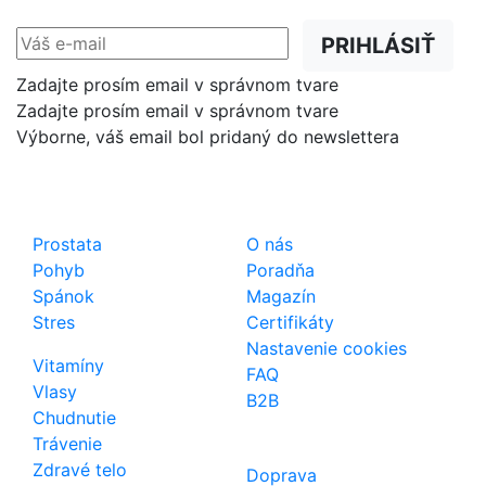
PRIHLÁSIŤ
Zadajte prosím email v správnom tvare
Zadajte prosím email v správnom tvare
Výborne, váš email bol pridaný do newslettera
Shop
Dôležité odkazy
Prostata
O nás
Pohyb
Poradňa
Spánok
Magazín
Stres
Certifikáty
Nastavenie cookies
Vitamíny
FAQ
Vlasy
B2B
Chudnutie
Trávenie
Zdravé telo
Doprava