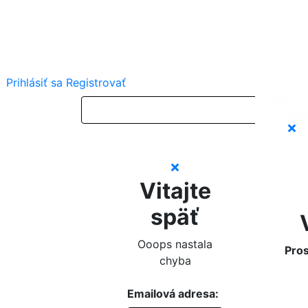
Prihlásiť sa
Registrovať
Vitajte
späť
Ooops nastala
Pros
chyba
Emailová adresa: