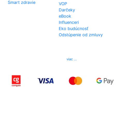
Smart zdravie
VOP
Darčeky
eBook
Influenceri
Eko budúcnosť
Odstúpenie od zmluvy
Kontakt
Telefón
0850 444 777
E-mail
info@izerex.sk
viac ...
Copyright © 2015-2025 iZerex.sk Všetky práva
vyhradené.
izerex.sk
izerex.cz
izerex.hu