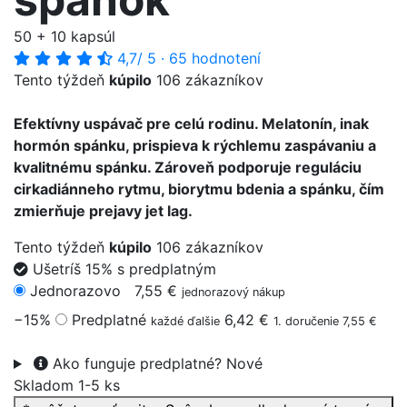
50 + 10 kapsúl
4,7
/ 5
·
65 hodnotení
Tento týždeň
kúpilo
106 zákazníkov
Efektívny uspávač pre celú rodinu. Melatonín, inak
hormón spánku, prispieva k rýchlemu zaspávaniu a
kvalitnému spánku. Zároveň podporuje reguláciu
cirkadiánneho rytmu, biorytmu bdenia a spánku, čím
zmierňuje prejavy jet lag.
Tento týždeň
kúpilo
106 zákazníkov
Ušetríš 15% s predplatným
Jednorazovo
7,55 €
jednorazový nákup
−15%
Predplatné
6,42 €
každé ďalšie
1. doručenie 7,55 €
Ako funguje predplatné?
Nové
Skladom 1-5 ks