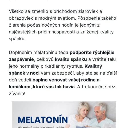
Všetko sa zmenilo s príchodom žiaroviek a
obrazoviek s modrým svetlom. Pôsobenie takého
žiarenia počas nočných hodín je jedným z
najčastejších príčin nespavosti a zníženej kvality
spánku.
Doplnením melatonínu teda
podporíte rýchlejšie
zaspávanie
, celkovú
kvalitu spánku
a vrátite telu
jeho normálny cirkadiánny rytmus.
Kvalitný
spánok v noci
vám zabezpečí, aby ste sa na ďalší
deň vedeli
naplno venovať vašej rodine a
koníčkom, ktoré vás tak bavia
. A to konečne bez
zívania!