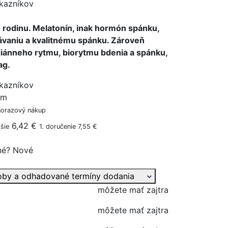
kazníkov
 rodinu. Melatonín, inak hormón spánku,
ávaniu a kvalitnému spánku. Zároveň
diánneho rytmu, biorytmu bdenia a spánku,
ag.
kazníkov
ým
norazový nákup
6,42 €
šie
1. doručenie 7,55 €
né?
Nové
oby a odhadované termíny dodania
môžete mať zajtra
môžete mať zajtra