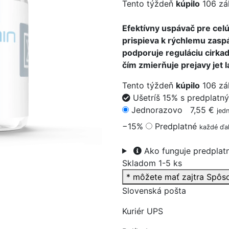
Tento týždeň
kúpilo
106 zá
Efektívny uspávač pre celú
prispieva k rýchlemu zasp
podporuje reguláciu cirka
>
čím zmierňuje prejavy jet l
Tento týždeň
kúpilo
106 zá
Ušetríš 15% s predplatn
Jednorazovo
7,55 €
jed
−15%
Predplatné
každé ďal
Ako funguje predplat
Skladom 1-5 ks
* môžete mať zajtra
Spôs
Slovenská pošta
Kuriér UPS