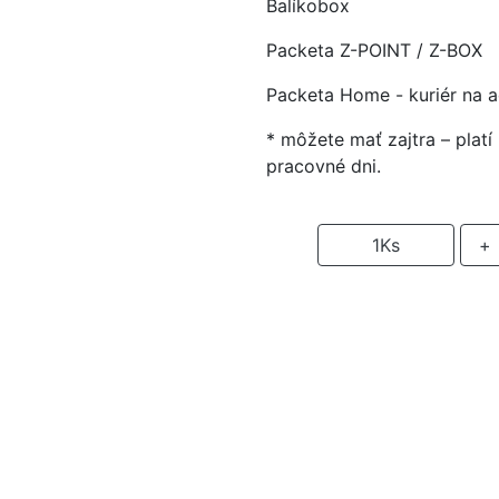
Balíkobox
Packeta Z-POINT / Z-BOX
Packeta Home - kuriér na 
* môžete mať zajtra – plat
pracovné dni.
-
1
Ks
+
P