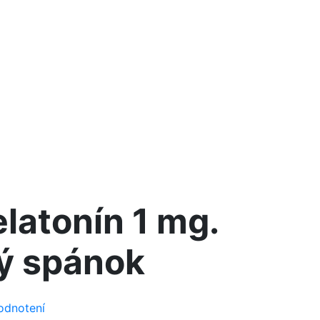
latonín 1 mg.
ý spánok
odnotení