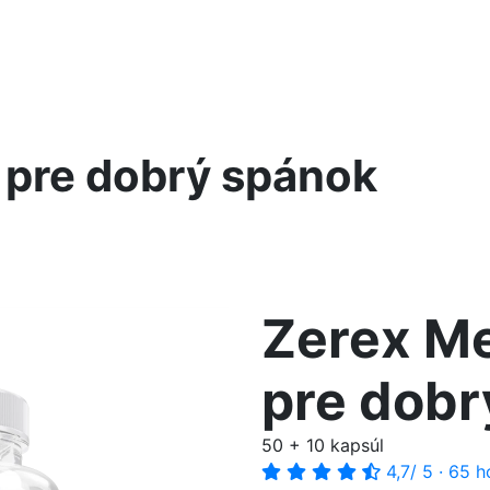
 pre dobrý spánok
Zerex Me
pre dobr
50 + 10 kapsúl
4,7
/ 5
·
65 h