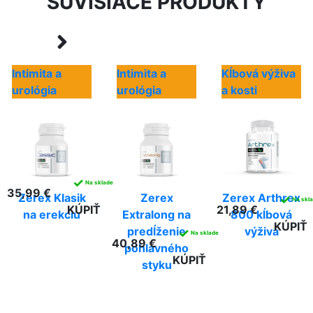
SÚVISIACE PRODUKTY
Intimita a
Intimita a
Kĺbová výživa
urológia
urológia
a kosti
✓
Na sklade
35,99 €
Zerex Klasik
Zerex
Zerex Arthrex
✓
Na skl
KÚPIŤ
21,89 €
na erekciu
Extralong na
800 kĺbová
KÚPIŤ
predĺženie
výživa
✓
Na sklade
40,89 €
pohlavného
KÚPIŤ
styku