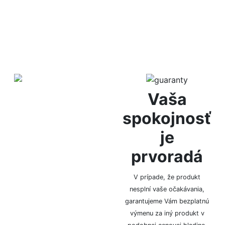
Diskrétne
Vaša
balenie
spokojnosť
je
Za anonymitu Vám ručíme
prvoradá
vďaka diskrétnemu
baleniu, bez označenia
logom či značkou.
V prípade, že produkt
nesplní vaše očakávania,
garantujeme Vám bezplatnú
výmenu za iný produkt v